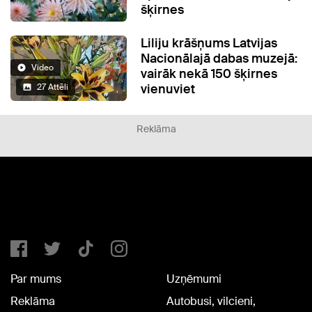
šķirnes
Liliju krāšņums Latvijas
Nacionālajā dabas muzejā:
Video
vairāk nekā 150 šķirnes
vienuviet
27 Attēli
Reklāma
Par mums
Uzņēmumi
Reklāma
Autobusi, vilcieni,