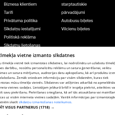
Biznesa klientiem
starptautiskie
Tarifi
pārvadājumi
Privātuma politika
Autobusu biļetes
Sīkdatņu iestatījumi
Vilcienu biļetes
Politiskā reklāma
Sīkdatņu lietošanas
noteikumi
 tīmekļa vietne izmanto sīkdatnes
Komentāru pievienošana
 tīmekļa vietnē tiek izmantotas sīkdatnes, lai nodrošinātu un uzlabotu tīmek
nes darbību., nosūtītu personalizētu reklāmu un satura ģenerēšanai, veiktu
āmas un satura mērījumus, auditorijas datu apkopošanu, kā arī produktu izst
TV programma
zlabošanu. Zemāk sniedzam informāciju par visām sīkdatnēm, kuras tiek
Līguma noteikumi
ntotas mūsu tīmekļa vietnēs. Sīkdatnes var atšķirties atkarībā no apmeklētā
rneta vietnes sadaļas. Lietotājam jebkurā brīdī ir iespēja piekrist, atteikties va
360 Ziņu kontakti
īt savu piekrišanu. Piekrišanas sniegšana, kā arī tās atsaukšana vai mainīša
ecas uz visām interneta vietnes sadaļām. Vairāk informācijas par izmantotaj
Helio Media
atnēm skatīt
sīkdatņu izmantošanas noteikumos.
ĪT VISUS PARTNERUS
(1718) →
Portāla palīdzības dienests: e-pasts -
info@1188.lv