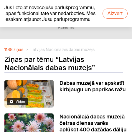
Jūs lietojat novecojušu pārlūkprogrammu,
+17
°C
lapas funkcionalitāte var nedarboties. Mēs
Aizvērt
iesakām atjaunot Jūsu pārluprogrammu.
Reklāma
1188 ziņas
Latvijas Nacionālais dabas muzejs
Ziņas par tēmu
“Latvijas
Nacionālais dabas muzejs”
Dabas muzejā var apskatīt
ķirbjaugu un paprikas ražu
Video
Nacionālajā dabas muzejā
četras dienas varēs
aplūkot 400 dažādas dāliju