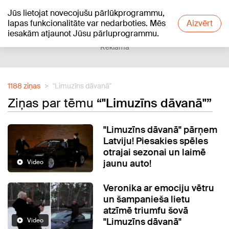
Jūs lietojat novecojušu pārlūkprogrammu,
+25
°C
lapas funkcionalitāte var nedarboties. Mēs
Aizvērt
iesakām atjaunot Jūsu pārluprogrammu.
Reklāma
1188 ziņas
"Limuzīns dāvanā"
Ziņas par tēmu
“"Limuzīns dāvanā"”
"Limuzīns dāvanā" pārņem
Latviju! Piesakies spēles
otrajai sezonai un laimē
jaunu auto!
Video
Veronika ar emociju vētru
un šampanieša lietu
atzīmē triumfu šovā
"Limuzīns dāvanā"
Video