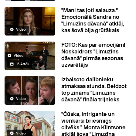
"Mani tas ļoti salauza."
Emocionālā Sandra no
"Limuzīns dāvanā" atklāj,
kas šovā bija grūtākais
Video
FOTO: Kas par emocijām!
Noskaidrots "Limuzīns
Video
dāvanā" pirmās sezonas
uzvarētājs
16 Attēli
Izbalsoto dalībnieku
atmaksas stunda. Beidzot
top zināms "Limuzīns
dāvanā" fināla trijnieks
Video
"Čūska, intrigante un
vienkārši briesmīgs
cilvēks." Monta Klintsone
atklāj šova "Limuzīna
Video