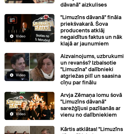
dāvanā" aizkulises
"Limuzīns dāvanā" fināla
priekšvakarā. Šova
producents atklāj
negaidītus faktus un nāk
Video
klajā ar jaunumiem
Aizvainojums, uzbrukumi
un revanšs? Izbalsotie
"Limuzīna" dalībnieki
atgriežas pilī un saasina
Video
cīņu par finālu
Arvja Zēmaņa lomu šovā
"Limuzīns dāvanā"
sarežģījusi pazīšanās ar
vienu no dalībniekiem
Video
Kārtis atklātas! "Limuzīns