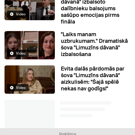
dāvanā" izbalsoto
dalībnieku balsojums
sašūpo emocijas pirms
Video
fināla
"Laiks manam
uzbrukumam." Dramatiskā
šova "Limuzīns dāvanā"
izbalsošana
Video
Evita dalās pārdomās par
šova "Limuzīns dāvanā"
aizkulisēm: "Šajā spēlē
nekas nav godīgs!"
Video
Reklāma