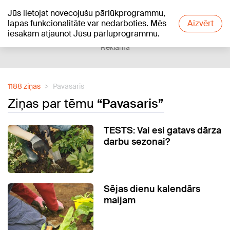
Jūs lietojat novecojušu pārlūkprogrammu,
+19
°C
lapas funkcionalitāte var nedarboties. Mēs
Aizvērt
iesakām atjaunot Jūsu pārluprogrammu.
Reklāma
1188 ziņas
Pavasaris
Ziņas par tēmu
“Pavasaris”
TESTS: Vai esi gatavs dārza
darbu sezonai?
Sējas dienu kalendārs
maijam