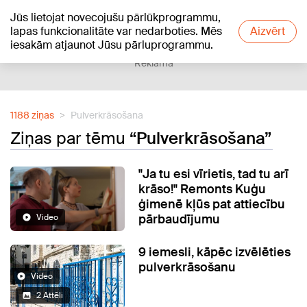
Jūs lietojat novecojušu pārlūkprogrammu,
+16
°C
lapas funkcionalitāte var nedarboties. Mēs
Aizvērt
iesakām atjaunot Jūsu pārluprogrammu.
Reklāma
1188 ziņas
Pulverkrāsošana
Ziņas par tēmu
“Pulverkrāsošana”
"Ja tu esi vīrietis, tad tu arī
krāso!" Remonts Kuģu
ģimenē kļūs pat attiecību
pārbaudījumu
Video
9 iemesli, kāpēc izvēlēties
pulverkrāsošanu
Video
2 Attēli