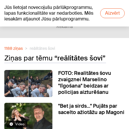
Jūs lietojat novecojušu pārlūkprogrammu,
+16
°C
lapas funkcionalitāte var nedarboties. Mēs
Aizvērt
iesakām atjaunot Jūsu pārluprogrammu.
Reklāma
1188 ziņas
reālitātes šovi
Ziņas par tēmu
“reālitātes šovi”
FOTO: Realitātes šovu
zvaigznei Marselino
"līgošana" beidzas ar
policijas aizturēšanu
"Bet ja sirds..." Pujāts par
sacelto ažiotāžu ap Magoni
Video