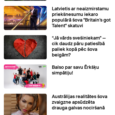
Latvietis ar neaizmirstamu
priekšnesumu iekaro
populārā šova "Britain’s got
Talent" skatuvi
“Jā vārds svešiniekam" —
cik daudz pāru patiesībā
paliek kopā pēc šova
beigām?
Balso par savu Ērkšķu
simpātiju!
Austrālijas realitātes šova
zvaigzne apsūdzēta
drauga galvas nociršanā