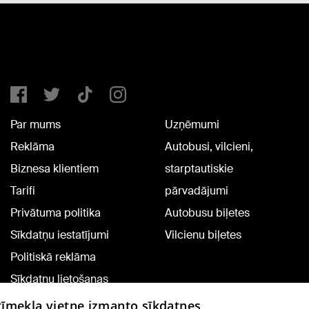
Par mums
Uzņēmumi
Reklāma
Autobusi, vilcieni,
Biznesa klientiem
starptautiskie
Tarifi
pārvadājumi
Privātuma politika
Autobusu biļetes
Sīkdatņu iestatījumi
Vilcienu biļetes
Politiskā reklāma
Sīkdatņu lietošanas
noteikumi
 tīmekļa vietne izmanto sīkdatnes