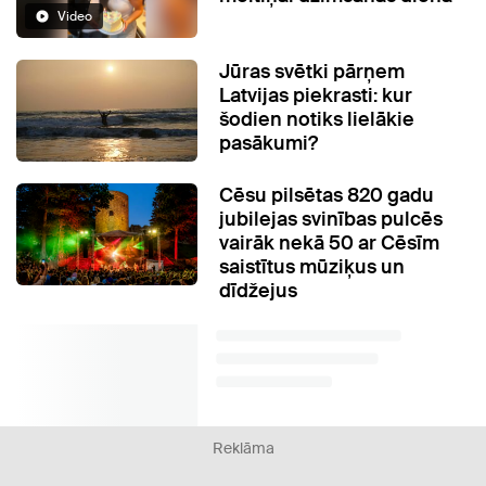
Video
Jūras svētki pārņem
Latvijas piekrasti: kur
šodien notiks lielākie
pasākumi?
Cēsu pilsētas 820 gadu
jubilejas svinības pulcēs
vairāk nekā 50 ar Cēsīm
saistītus mūziķus un
dīdžejus
Reklāma