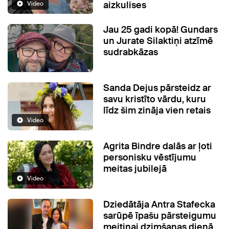
aizkulises
Video
Jau 25 gadi kopā! Gundars
un Jurate Silaktiņi atzīmē
sudrabkāzas
Sanda Dejus pārsteidz ar
savu kristīto vārdu, kuru
līdz šim zināja vien retais
Video
Agrita Bindre dalās ar ļoti
personisku vēstījumu
meitas jubilejā
Video
Dziedātāja Antra Stafecka
sarūpē īpašu pārsteigumu
meitiņai dzimšanas dienā