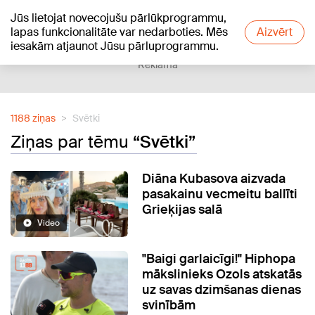
Jūs lietojat novecojušu pārlūkprogrammu,
+24
°C
lapas funkcionalitāte var nedarboties. Mēs
Aizvērt
iesakām atjaunot Jūsu pārluprogrammu.
Reklāma
1188 ziņas
Svētki
Ziņas par tēmu
“Svētki”
Diāna Kubasova aizvada
pasakainu vecmeitu ballīti
Grieķijas salā
Video
"Baigi garlaicīgi!" Hiphopa
mākslinieks Ozols atskatās
uz savas dzimšanas dienas
svinībām