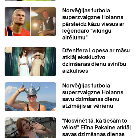
Norvēģijas futbola
superzvaigzne Holanns
pārsteidz kāzu viesus ar
leģendāro "vikingu
airējumu"
Dženifera Lopesa ar māsu
atklāj ekskluzīvo
dzimšanas dienu svinību
aizkulises
Norvēģijas futbola
superzvaigzne Holanns
savu dzimšanas dienu
atzīmējis ar vērienu
"Nosvinēt tā, kā tiešām to
vēlos!" Elīna Pakalne atklāj
savas dzimšanas dienas