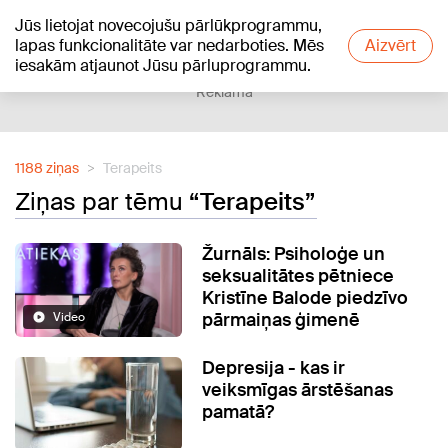
Jūs lietojat novecojušu pārlūkprogrammu,
+17
°C
lapas funkcionalitāte var nedarboties. Mēs
Aizvērt
iesakām atjaunot Jūsu pārluprogrammu.
Reklāma
1188 ziņas
Terapeits
Ziņas par tēmu
“Terapeits”
Žurnāls: Psiholoģe un
seksualitātes pētniece
Kristīne Balode piedzīvo
pārmaiņas ģimenē
Video
Depresija - kas ir
veiksmīgas ārstēšanas
pamatā?