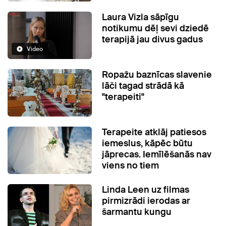
Laura Vizla sāpīgu
notikumu dēļ sevi dziedē
terapijā jau divus gadus
Video
Ropažu baznīcas slavenie
lāči tagad strādā kā
"terapeiti"
Terapeite atklāj patiesos
iemeslus, kāpēc būtu
jāprecas. Iemīlēšanās nav
viens no tiem
Linda Leen uz filmas
pirmizrādi ierodas ar
šarmantu kungu