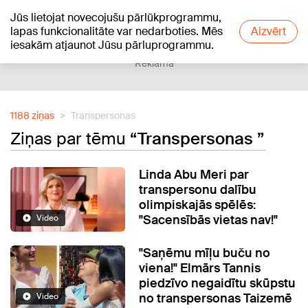
Jūs lietojat novecojušu pārlūkprogrammu,
+16
°C
lapas funkcionalitāte var nedarboties. Mēs
Aizvērt
iesakām atjaunot Jūsu pārluprogrammu.
Reklāma
1188 ziņas
Transpersonas
Ziņas par tēmu
“Transpersonas ”
Linda Abu Meri par
transpersonu dalību
olimpiskajās spēlēs:
"Sacensībās vietas nav!"
Video
"Saņēmu mīļu buču no
viena!" Elmārs Tannis
piedzīvo negaidītu skūpstu
no transpersonas Taizemē
Video