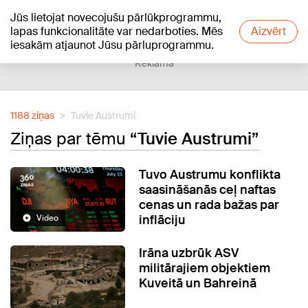
Jūs lietojat novecojušu pārlūkprogrammu,
+17
°C
lapas funkcionalitāte var nedarboties. Mēs
Aizvērt
iesakām atjaunot Jūsu pārluprogrammu.
Reklāma
1188 ziņas
Tuvie Austrumi
Ziņas par tēmu
“Tuvie Austrumi”
Tuvo Austrumu konflikta
saasināšanās ceļ naftas
cenas un rada bažas par
inflāciju
Video
Irāna uzbrūk ASV
militārajiem objektiem
Kuveitā un Bahreinā