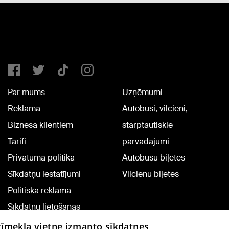
Par mums
Uzņēmumi
Reklāma
Autobusi, vilcieni,
Biznesa klientiem
starptautiskie
Tarifi
pārvadājumi
Privātuma politika
Autobusu biļetes
Sīkdatņu iestatījumi
Vilcienu biļetes
Politiskā reklāma
Sīkdatņu lietošanas
noteikumi
 tīmekļa vietne izmanto sīkdatnes