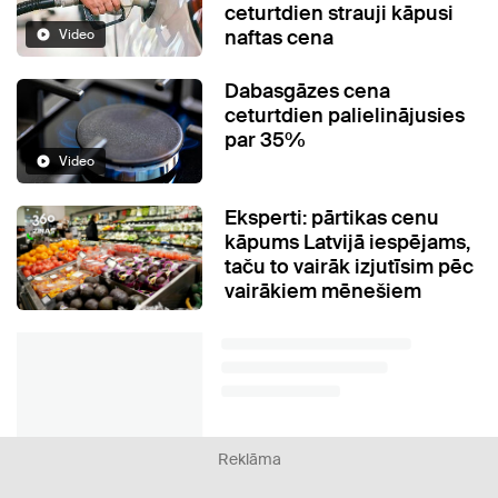
ceturtdien strauji kāpusi
naftas cena
Video
Dabasgāzes cena
ceturtdien palielinājusies
par 35%
Video
Eksperti: pārtikas cenu
kāpums Latvijā iespējams,
taču to vairāk izjutīsim pēc
vairākiem mēnešiem
Reklāma