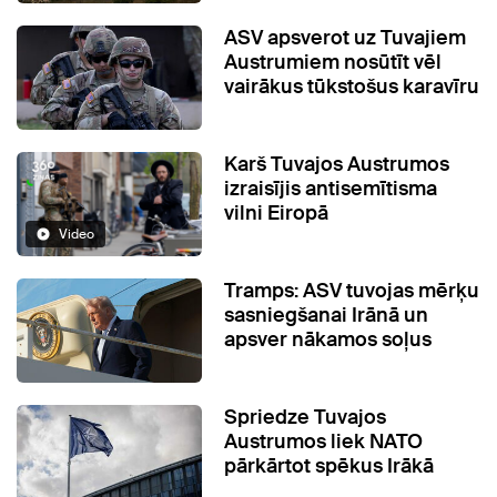
ASV apsverot uz Tuvajiem
Austrumiem nosūtīt vēl
vairākus tūkstošus karavīru
Karš Tuvajos Austrumos
izraisījis antisemītisma
vilni Eiropā
Video
Tramps: ASV tuvojas mērķu
sasniegšanai Irānā un
apsver nākamos soļus
Spriedze Tuvajos
Austrumos liek NATO
pārkārtot spēkus Irākā