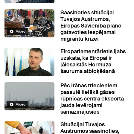
Saasinoties situācijai
Tuvajos Austrumos,
Eiropas Savienība plāno
gatavoties iespējamai
Video
migrantu krīzei
Eiroparlamentārietis Ijabs
uzskata, ka Eiropai ir
jāiesaistās Hormuza
šauruma atbloķēšanā
Pēc Irānas triecieniem
pasaulē lielākā gāzes
rūpnīcas centra eksporta
jauda ievērojami
Video
samazinājusies
Situācijai Tuvajos
Austrumos saasinoties,