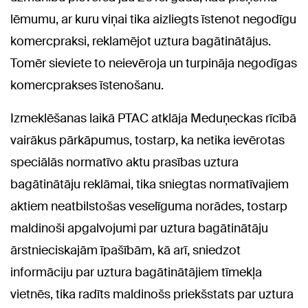
lēmumu, ar kuru viņai tika aizliegts īstenot negodīgu
komercpraksi, reklamējot uztura bagātinātājus.
Tomēr sieviete to neievēroja un turpināja negodīgas
komercprakses īstenošanu.
Izmeklēšanas laikā PTAC atklāja Meduņeckas rīcībā
vairākus pārkāpumus, tostarp, ka netika ievērotas
speciālās normatīvo aktu prasības uztura
bagātinātāju reklāmai, tika sniegtas normatīvajiem
aktiem neatbilstošas veselīguma norādes, tostarp
maldinoši apgalvojumi par uztura bagātinātāju
ārstnieciskajām īpašībām, kā arī, sniedzot
informāciju par uztura bagātinātājiem tīmekļa
vietnēs, tika radīts maldinošs priekšstats par uztura