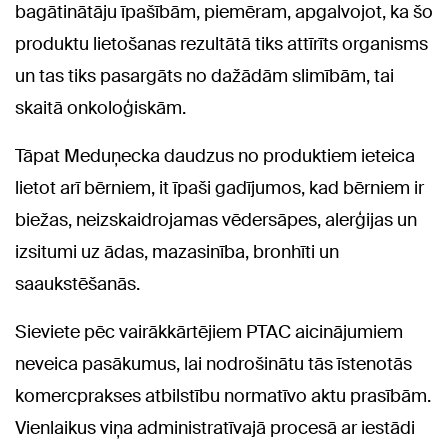
bagātinātāju īpašībām, piemēram, apgalvojot, ka šo
produktu lietošanas rezultātā tiks attīrīts organisms
un tas tiks pasargāts no dažādām slimībām, tai
skaitā onkoloģiskām.
Tāpat Meduņecka daudzus no produktiem ieteica
lietot arī bērniem, it īpaši gadījumos, kad bērniem ir
biežas, neizskaidrojamas vēdersāpes, alerģijas un
izsitumi uz ādas, mazasinība, bronhīti un
saaukstēšanās.
Sieviete pēc vairākkārtējiem PTAC aicinājumiem
neveica pasākumus, lai nodrošinātu tās īstenotās
komercprakses atbilstību normatīvo aktu prasībām.
Vienlaikus viņa administratīvajā procesā ar iestādi