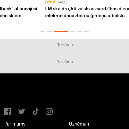
Bērni
14:23
Aktuāl
usi
LM skaidro, kā valsts aizsardzības dienests
VDD: 
ietekmē daudzbērnu ģimeņu atbalstu
infra
Reklāma
Reklāma
Par mums
Uzņēmumi