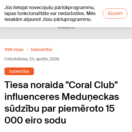
Jūs lietojat novecojušu pārlūkprogrammu,
+23
°C
lapas funkcionalitāte var nedarboties. Mēs
Aizvērt
iesakām atjaunot Jūsu pārluprogrammu.
Reklāma
1188 ziņas
Sabiedrība
Ceturtdiena, 23. aprīlis, 2026
Sabiedrība
Tiesa noraida "Coral Club"
influenceres Meduņeckas
sūdzību par piemēroto 15
000 eiro sodu