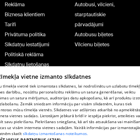
Reklāma
Autobusi, vilcieni,
Biznesa klientiem
starptautiskie
Tarifi
pārvadājumi
Privātuma politika
Autobusu biļetes
Sīkdatņu iestatījumi
Vilcienu biļetes
Politiskā reklāma
Sīkdatņu lietošanas
noteikumi
 tīmekļa vietne izmanto sīkdatnes
Komentāru pievienošana
 tīmekļa vietnē tiek izmantotas sīkdatnes, lai nodrošinātu un uzlabotu tīmek
nes darbību., nosūtītu personalizētu reklāmu un satura ģenerēšanai, veiktu
āmas un satura mērījumus, auditorijas datu apkopošanu, kā arī produktu izst
TV programma
zlabošanu. Zemāk sniedzam informāciju par visām sīkdatnēm, kuras tiek
Līguma noteikumi
ntotas mūsu tīmekļa vietnēs. Sīkdatnes var atšķirties atkarībā no apmeklētā
rneta vietnes sadaļas. Lietotājam jebkurā brīdī ir iespēja piekrist, atteikties va
360 Ziņu kontakti
īt savu piekrišanu. Piekrišanas sniegšana, kā arī tās atsaukšana vai mainīša
ecas uz visām interneta vietnes sadaļām. Vairāk informācijas par izmantotaj
Helio Media
atnēm skatīt
sīkdatņu izmantošanas noteikumos.
ĪT VISUS PARTNERUS
(1718) →