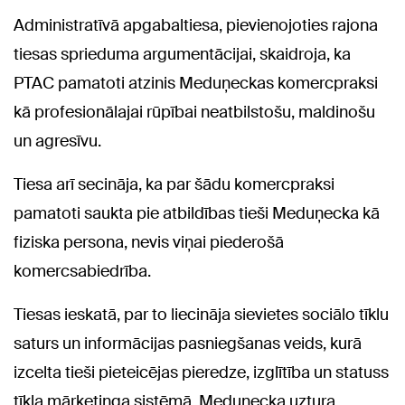
Administratīvā apgabaltiesa, pievienojoties rajona
tiesas sprieduma argumentācijai, skaidroja, ka
PTAC pamatoti atzinis Meduņeckas komercpraksi
kā profesionālajai rūpībai neatbilstošu, maldinošu
un agresīvu.
Tiesa arī secināja, ka par šādu komercpraksi
pamatoti saukta pie atbildības tieši Meduņecka kā
fiziska persona, nevis viņai piederošā
komercsabiedrība.
Tiesas ieskatā, par to liecināja sievietes sociālo tīklu
saturs un informācijas pasniegšanas veids, kurā
izcelta tieši pieteicējas pieredze, izglītība un statuss
tīkla mārketinga sistēmā. Meduņecka uztura