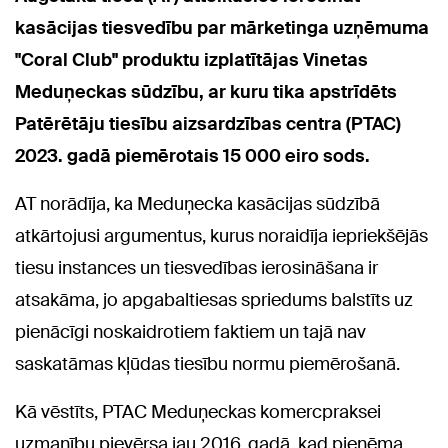
kasācijas tiesvedību par mārketinga uzņēmuma
"Coral Club" produktu izplatītājas Vinetas
Meduņeckas sūdzību, ar kuru tika apstrīdēts
Patērētāju tiesību aizsardzības centra (PTAC)
2023. gadā piemērotais 15 000 eiro sods.
AT norādīja, ka Meduņecka kasācijas sūdzībā
atkārtojusi argumentus, kurus noraidīja iepriekšējās
tiesu instances un tiesvedības ierosināšana ir
atsakāma, jo apgabaltiesas spriedums balstīts uz
pienācīgi noskaidrotiem faktiem un tajā nav
saskatāmas kļūdas tiesību normu piemērošanā.
Kā vēstīts, PTAC Meduņeckas komercpraksei
uzmanību pievērsa jau 2016. gadā, kad pieņēma