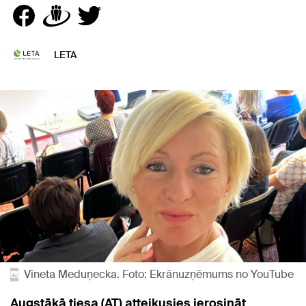
LETA
Vineta Meduņecka. Foto: Ekrānuzņēmums no YouTube
Augstākā tiesa (AT) atteikusies ierosināt