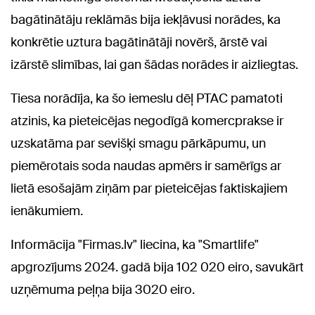
bagātinātāju reklāmās bija iekļāvusi norādes, ka
konkrētie uztura bagātinātāji novērš, ārstē vai
izārstē slimības, lai gan šādas norādes ir aizliegtas.
Tiesa norādīja, ka šo iemeslu dēļ PTAC pamatoti
atzinis, ka pieteicējas negodīgā komercprakse ir
uzskatāma par sevišķi smagu pārkāpumu, un
piemērotais soda naudas apmērs ir samērīgs ar
lietā esošajām ziņām par pieteicējas faktiskajiem
ienākumiem.
Informācija "Firmas.lv" liecina, ka "Smartlife"
apgrozījums 2024. gadā bija 102 020 eiro, savukārt
uzņēmuma peļņa bija 3020 eiro.