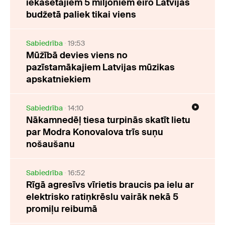
iekasētājiem 5 miljoniem eiro Latvijas
budžetā paliek tikai viens
Sabiedrība
19:53
Mūžībā devies viens no
pazīstamākajiem Latvijas mūzikas
apskatniekiem
Sabiedrība
14:10
Nākamnedēļ tiesa turpinās skatīt lietu
par Modra Konovalova trīs suņu
nošaušanu
Sabiedrība
16:52
Rīgā agresīvs vīrietis braucis pa ielu ar
elektrisko ratiņkrēslu vairāk nekā 5
promiļu reibumā