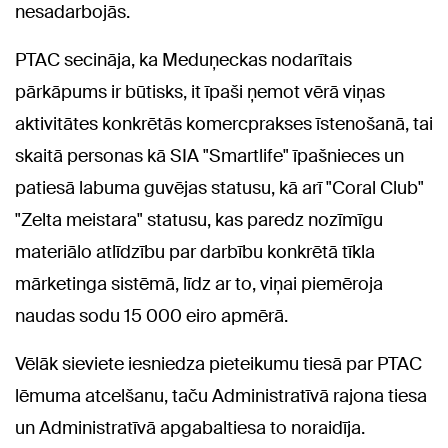
nesadarbojās.
PTAC secināja, ka Meduņeckas nodarītais
pārkāpums ir būtisks, it īpaši ņemot vērā viņas
aktivitātes konkrētās komercprakses īstenošanā, tai
skaitā personas kā SIA "Smartlife" īpašnieces un
patiesā labuma guvējas statusu, kā arī "Coral Club"
"Zelta meistara" statusu, kas paredz nozīmīgu
materiālo atlīdzību par darbību konkrētā tīkla
mārketinga sistēmā, līdz ar to, viņai piemēroja
naudas sodu 15 000 eiro apmērā.
Vēlāk sieviete iesniedza pieteikumu tiesā par PTAC
lēmuma atcelšanu, taču Administratīvā rajona tiesa
un Administratīvā apgabaltiesa to noraidīja.