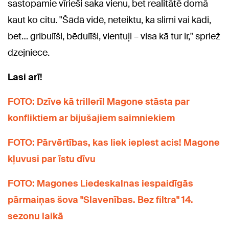
sastopamie vīrieši saka vienu, bet realitātē domā
kaut ko citu. "Šādā vidē, neteiktu, ka slimi vai kādi,
bet… gribulīši, bēdulīši, vientuļi – visa kā tur ir," spriež
dzejniece.
Lasi arī!
FOTO: Dzīve kā trillerī! Magone stāsta par
konfliktiem ar bijušajiem saimniekiem
FOTO: Pārvērtības, kas liek ieplest acis! Magone
kļuvusi par īstu dīvu
FOTO: Magones Liedeskalnas iespaidīgās
pārmaiņas šova "Slavenības. Bez filtra" 14.
sezonu laikā