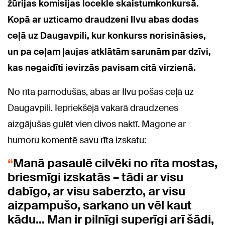
žūrijas komisijas locekle skaistumkonkursā.
Kopā ar uzticamo draudzeni Ilvu abas dodas
ceļā uz Daugavpili, kur konkurss norisināsies,
un pa ceļam ļaujas atklātām sarunām par dzīvi,
kas negaidīti ievirzās pavisam citā virzienā.
No rīta pamodušās, abas ar Ilvu pošas ceļā uz
Daugavpili. Iepriekšējā vakarā draudzenes
aizgājušas gulēt vien divos naktī. Magone ar
humoru komentē savu rīta izskatu:
Manā pasaulē cilvēki no rīta mostas,
briesmīgi izskatās – tādi ar visu
dabīgo, ar visu saberzto, ar visu
aizpampušo, sarkano un vēl kaut
kādu... Man ir pilnīgi superīgi arī šādi,