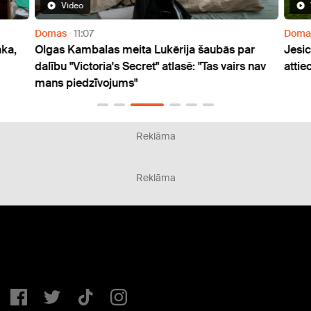
Video
Domas
11:07
Doma
aka,
Olgas Kambalas meita Lukērija šaubās par
Jesic
dalību "Victoria's Secret" atlasē: "Tas vairs nav
attie
mans piedzīvojums"
Reklāma
Reklāma