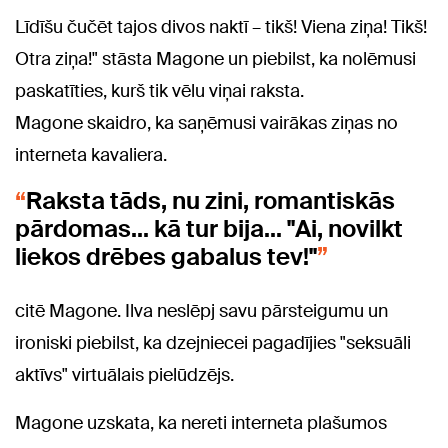
Līdīšu čučēt tajos divos naktī – tikš! Viena ziņa! Tikš!
Otra ziņa!" stāsta Magone un piebilst, ka nolēmusi
paskatīties, kurš tik vēlu viņai raksta.
Magone skaidro, ka saņēmusi vairākas ziņas no
interneta kavaliera.
Raksta tāds, nu zini, romantiskās
pārdomas... kā tur bija... "Ai, novilkt
liekos drēbes gabalus tev!"
citē Magone. Ilva neslēpj savu pārsteigumu un
ironiski piebilst, ka dzejniecei pagadījies "seksuāli
aktīvs" virtuālais pielūdzējs.
Magone uzskata, ka nereti interneta plašumos