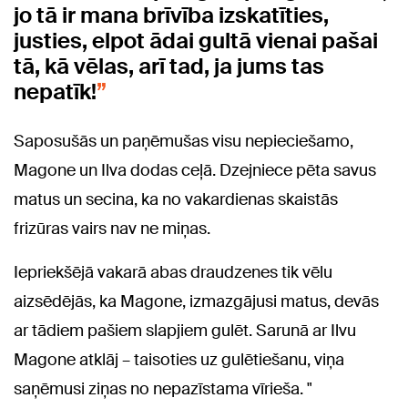
jo tā ir mana brīvība izskatīties,
justies, elpot ādai gultā vienai pašai
tā, kā vēlas, arī tad, ja jums tas
nepatīk!
Saposušās un paņēmušas visu nepieciešamo,
Magone un Ilva dodas ceļā. Dzejniece pēta savus
matus un secina, ka no vakardienas skaistās
frizūras vairs nav ne miņas.
Iepriekšējā vakarā abas draudzenes tik vēlu
aizsēdējās, ka Magone, izmazgājusi matus, devās
ar tādiem pašiem slapjiem gulēt. Sarunā ar Ilvu
Magone atklāj – taisoties uz gulētiešanu, viņa
saņēmusi ziņas no nepazīstama vīrieša. "