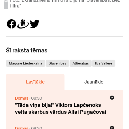
Foto: Ekrānuzņēmums no raidījuma "Slavenības. Bez
filtra"
Šī raksta tēmas
Magone Liedeskalna
Slavenības
Attiecības
Ilva Vallere
Lasītākie
Jaunākie
Domas
08:30
"Tāda viņa bija!" Viktors Lapčenoks
velta skarbus vārdus Allai Pugačovai
Domas
08:30