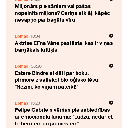
Miljonārs pie sāniem vai pašas
nopelnīts miljons? Ceriņa atklāj, kāpēc
nesapņo par bagātu vīru
Domas
10:34
Aktrise Elīna Vāne pastāsta, kas ir viņas
bargākais kritiķis
Domas
06:30
Estere Bindre atklāti par šoku,
pirmoreiz satiekot bioloģisko tēvu:
"Nezini, ko viņam pateikt!"
Domas
13:23
Felipe Gabriels vēršas pie sabiedrības
ar emocionālu lūgumu: "Lūdzu, nedariet
to bērniem un jauniešiem"