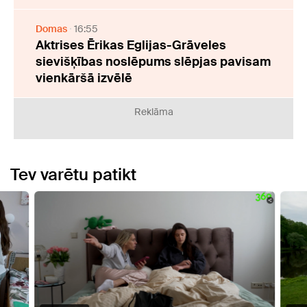
Domas
16:55
Aktrises Ērikas Eglijas-Grāveles
sievišķības noslēpums slēpjas pavisam
vienkāršā izvēlē
Reklāma
Tev varētu patikt