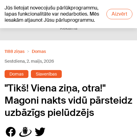
Jūs lietojat novecojušu pārlūkprogrammu,
+23
°C
lapas funkcionalitāte var nedarboties. Mēs
Aizvērt
iesakām atjaunot Jūsu pārluprogrammu.
Reklāma
1188 ziņas
Domas
Sestdiena, 2. maijs, 2026
Domas
Slavenības
"Tikš! Viena ziņa, otra!"
Magoni nakts vidū pārsteidz
uzbāzīgs pielūdzējs