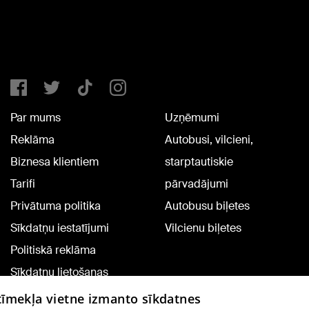
Par mums
Uzņēmumi
Reklāma
Autobusi, vilcieni,
Biznesa klientiem
starptautiskie
Tarifi
pārvadājumi
Privātuma politika
Autobusu biļetes
Sīkdatņu iestatījumi
Vilcienu biļetes
Politiskā reklāma
Sīkdatņu lietošanas
noteikumi
 tīmekļa vietne izmanto sīkdatnes