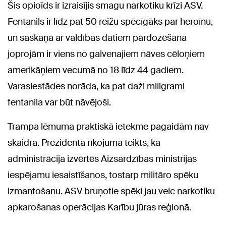
Šis opioīds ir izraisījis smagu narkotiku krīzi ASV.
Fentanils ir līdz pat 50 reižu spēcīgāks par heroīnu,
un saskaņā ar valdības datiem pārdozēšana
joprojām ir viens no galvenajiem nāves cēloņiem
amerikāņiem vecumā no 18 līdz 44 gadiem.
Varasiestādes norāda, ka pat daži miligrami
fentanila var būt nāvējoši.
Trampa lēmuma praktiskā ietekme pagaidām nav
skaidra. Prezidenta rīkojumā teikts, ka
administrācija izvērtēs Aizsardzības ministrijas
iespējamu iesaistīšanos, tostarp militāro spēku
izmantošanu. ASV bruņotie spēki jau veic narkotiku
apkarošanas operācijas Karību jūras reģionā.