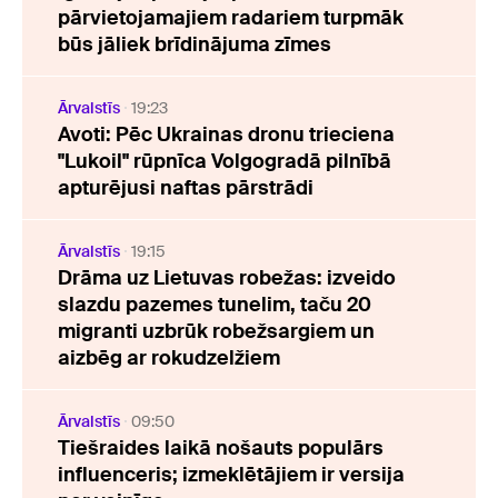
pārvietojamajiem radariem turpmāk
būs jāliek brīdinājuma zīmes
Ārvalstīs
19:23
Avoti: Pēc Ukrainas dronu trieciena
"Lukoil" rūpnīca Volgogradā pilnībā
apturējusi naftas pārstrādi
Ārvalstīs
19:15
Drāma uz Lietuvas robežas: izveido
slazdu pazemes tunelim, taču 20
migranti uzbrūk robežsargiem un
aizbēg ar rokudzelžiem
Ārvalstīs
09:50
Tiešraides laikā nošauts populārs
influenceris; izmeklētājiem ir versija