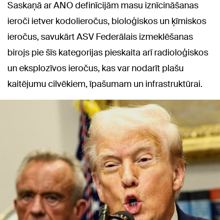
Saskaņā ar ANO definīcijām masu iznīcināšanas
ieroči ietver kodolieročus, bioloģiskos un ķīmiskos
ieročus, savukārt ASV Federālais izmeklēšanas
birojs pie šīs kategorijas pieskaita arī radioloģiskos
un eksplozīvos ieročus, kas var nodarīt plašu
kaitējumu cilvēkiem, īpašumam un infrastruktūrai.