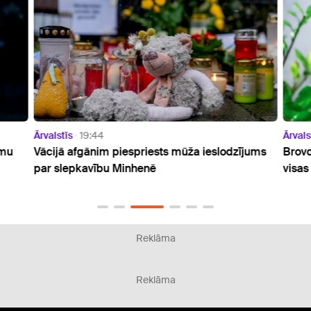
Ārvalstīs
19:44
Ārvals
umu
Vācijā afgānim piespriests mūža ieslodzījums
Brovd
par slepkavību Minhenē
visas
Reklāma
Reklāma