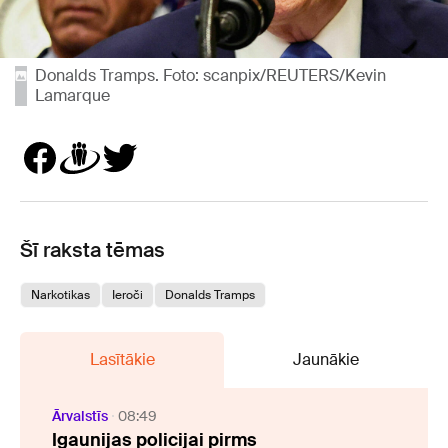
Donalds Tramps. Foto: scanpix/REUTERS/Kevin
Lamarque
Šī raksta tēmas
Narkotikas
Ieroči
Donalds Tramps
Lasītākie
Jaunākie
Ārvalstīs
08:49
Igaunijas policijai pirms