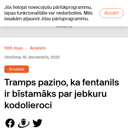
Jūs lietojat novecojušu pārlūkprogrammu,
+18
°C
lapas funkcionalitāte var nedarboties. Mēs
Aizvērt
iesakām atjaunot Jūsu pārluprogrammu.
Reklāma
1188 ziņas
Ārvalstīs
Otrdiena, 16. decembris, 2025
Ārvalstīs
Tramps paziņo, ka fentanils
ir bīstamāks par jebkuru
kodolieroci