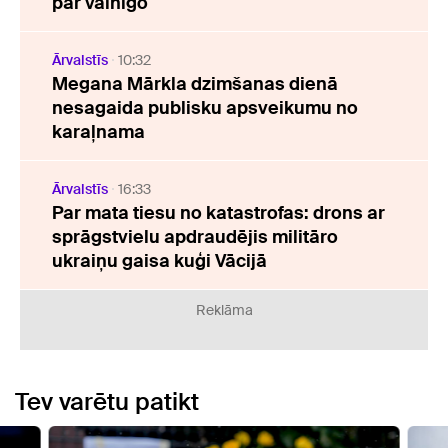
par vainīgo
Ārvalstīs
10:32
Megana Mārkla dzimšanas dienā
nesagaida publisku apsveikumu no
karaļnama
Ārvalstīs
16:33
Par mata tiesu no katastrofas: drons ar
sprāgstvielu apdraudējis militāro
ukraiņu gaisa kuģi Vācijā
Reklāma
Tev varētu patikt