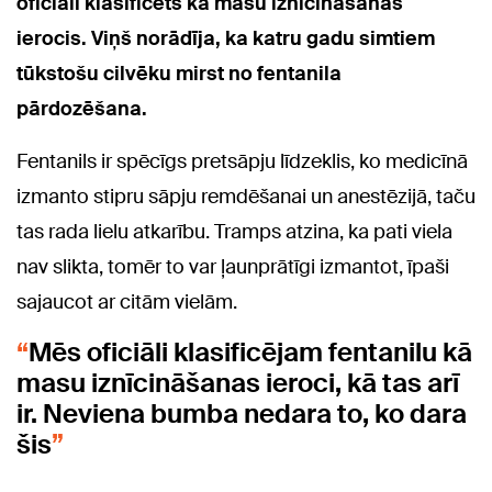
oficiāli klasificēts kā masu iznīcināšanas
ierocis. Viņš norādīja, ka katru gadu simtiem
tūkstošu cilvēku mirst no fentanila
pārdozēšana.
Fentanils ir spēcīgs pretsāpju līdzeklis, ko medicīnā
izmanto stipru sāpju remdēšanai un anestēzijā, taču
tas rada lielu atkarību. Tramps atzina, ka pati viela
nav slikta, tomēr to var ļaunprātīgi izmantot, īpaši
sajaucot ar citām vielām.
Mēs oficiāli klasificējam fentanilu kā
masu iznīcināšanas ieroci, kā tas arī
ir. Neviena bumba nedara to, ko dara
šis