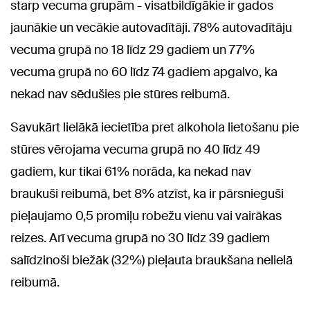
starp vecuma grupām - visatbildīgākie ir gados
jaunākie un vecākie autovadītāji. 78% autovadītāju
vecuma grupā no 18 līdz 29 gadiem un 77%
vecuma grupā no 60 līdz 74 gadiem apgalvo, ka
nekad nav sēdušies pie stūres reibumā.
Savukārt lielākā iecietība pret alkohola lietošanu pie
stūres vērojama vecuma grupā no 40 līdz 49
gadiem, kur tikai 61% norāda, ka nekad nav
braukuši reibumā, bet 8% atzīst, ka ir pārsnieguši
pieļaujamo 0,5 promiļu robežu vienu vai vairākas
reizes. Arī vecuma grupā no 30 līdz 39 gadiem
salīdzinoši biežāk (32%) pieļauta braukšana nelielā
reibumā.