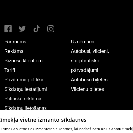
Par mums
Uzņēmumi
Reklāma
Autobusi, vilcieni,
Biznesa klientiem
starptautiskie
Tarifi
pārvadājumi
Privātuma politika
Autobusu biļetes
Sīkdatņu iestatījumi
Vilcienu biļetes
Politiskā reklāma
Sīkdatņu lietošanas
noteikumi
 tīmekļa vietne izmanto sīkdatnes
Komentāru pievienošana
 tīmekļa vietnē tiek izmantotas sīkdatnes, lai nodrošinātu un uzlabotu tīmek