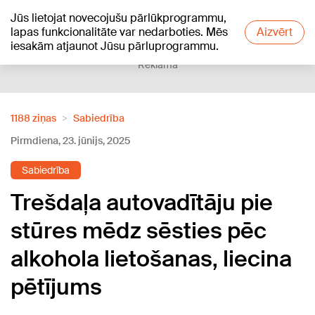
Jūs lietojat novecojušu pārlūkprogrammu,
+23
°C
lapas funkcionalitāte var nedarboties. Mēs
Aizvērt
iesakām atjaunot Jūsu pārluprogrammu.
Reklāma
1188 ziņas
Sabiedrība
Pirmdiena, 23. jūnijs, 2025
Sabiedrība
Trešdaļa autovadītāju pie
stūres mēdz sēsties pēc
alkohola lietošanas, liecina
pētījums