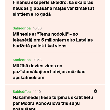
Finanšu eksperts skaidro, kā skaidras
naudas glabāšana mājās var izmaksāt
simtiem eiro gadā
Sabiedrība
10:56
Mēnesis ar "Temu nodokli" – no
iekasētājiem 5 miljoniem eiro Latvijas
budžetā paliek tikai viens
Sabiedrība
19:53
Mūžībā devies viens no
pazīstamākajiem Latvijas mūzikas
apskatniekiem
Sabiedrība
14:10
Nākamnedēļ tiesa turpinās skatīt lietu
par Modra Konovalova trīs suņu
nošaušanu