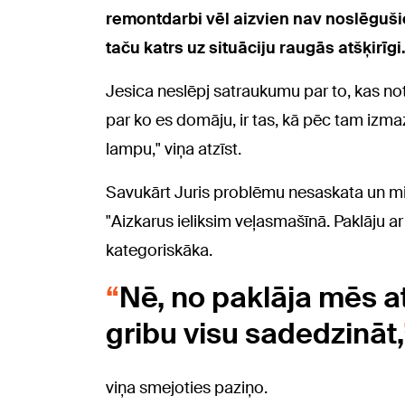
remontdarbi vēl aizvien nav noslēgušie
taču katrs uz situāciju raugās atšķirīgi
Jesica neslēpj satraukumu par to, kas no
par ko es domāju, ir tas, kā pēc tam izm
lampu," viņa atzīst.
Savukārt Juris problēmu nesaskata un mie
"Aizkarus ieliksim veļasmašīnā. Paklāju ar
kategoriskāka.
Nē, no paklāja mēs a
gribu visu sadedzināt,
viņa smejoties paziņo.