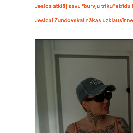
Jesica atklāj savu "burvju triku" strīd
Jesicai Zundovskai nākas uzklausīt nep