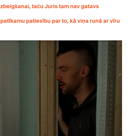
u izbeigšanai, taču Juris tam nav gatavs
atīkamu patiesību par to, kā viņa runā ar vīru