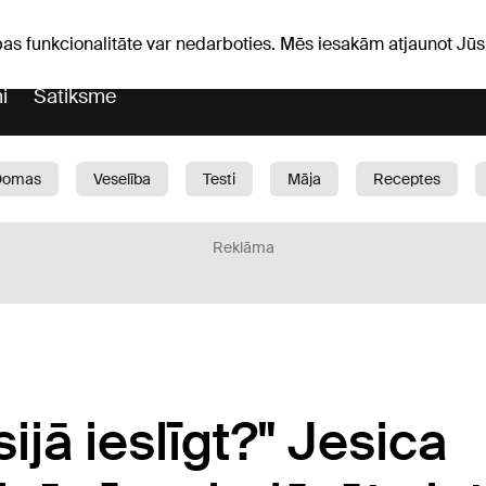
Laika ziņas
Horoskopi
pas funkcionalitāte var nedarboties. Mēs iesakām atjaunot J
i
Satiksme
Domas
Veselība
Testi
Māja
Receptes
Bērni
Auto
1188 play
Sports
Bizness
Reklāma
ijā ieslīgt?" Jesica