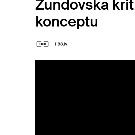
Zundovska kriti
konceptu
1188.lv