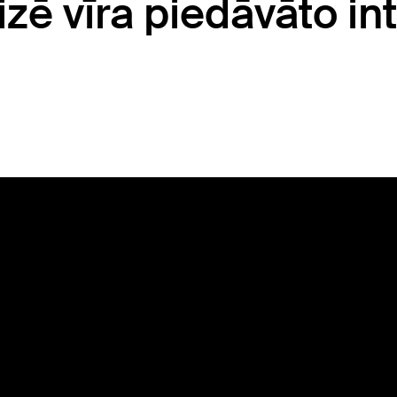
zē vīra piedāvāto in