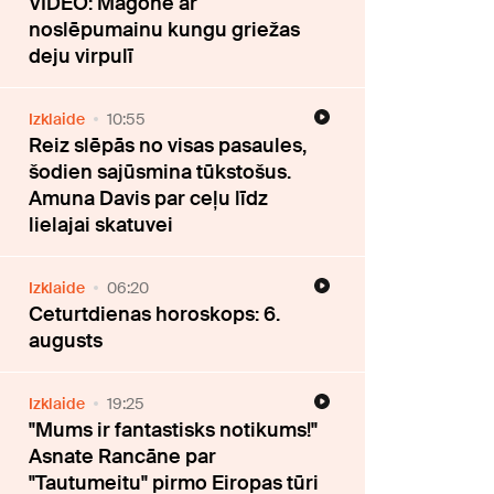
VIDEO: Magone ar
noslēpumainu kungu griežas
deju virpulī
Izklaide
10:55
Reiz slēpās no visas pasaules,
šodien sajūsmina tūkstošus.
Amuna Davis par ceļu līdz
lielajai skatuvei
Izklaide
06:20
Ceturtdienas horoskops: 6.
augusts
Izklaide
19:25
"Mums ir fantastisks notikums!"
Asnate Rancāne par
"Tautumeitu" pirmo Eiropas tūri