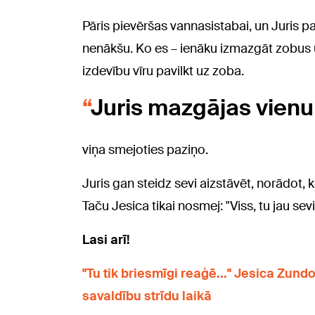
Pāris pievēršas vannasistabai, un Juris pa
nenākšu. Ko es – ienāku izmazgāt zobus u
izdevību vīru pavilkt uz zoba.
Juris mazgājas vienu 
viņa smejoties paziņo.
Juris gan steidz sevi aizstāvēt, norādot, 
Taču Jesica tikai nosmej: "Viss, tu jau sev
Lasi arī!
"Tu tik briesmīgi reaģē..." Jesica Zund
savaldību strīdu laikā