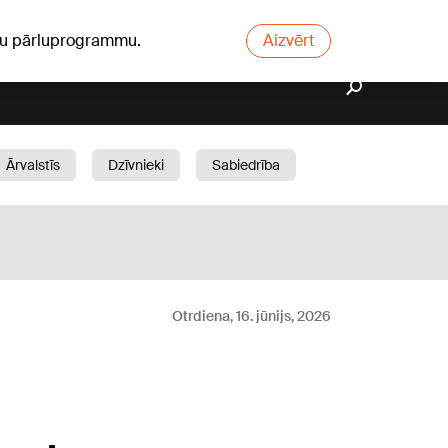
ūsu pārluprogrammu.
Aizvērt
Ārvalstīs
Dzīvnieki
Sabiedrība
Dārzs
Otrdiena, 16. jūnijs, 2026