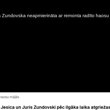
 haosu mājās
i Jesica un Juris Zundovski pēc ilgāka laika atgriežas