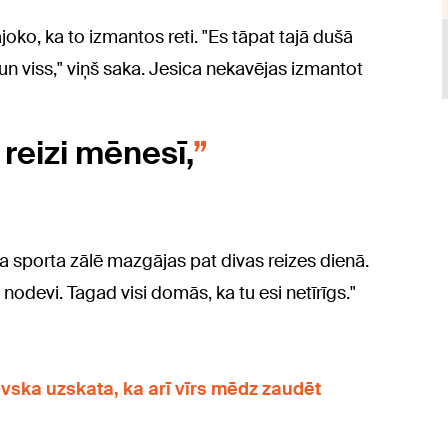
joko, ka to izmantos reti. "Es tāpat tajā dušā
n viss," viņš saka. Jesica nekavējas izmantot
reizi mēnesī,
ka sporta zālē mazgājas pat divas reizes dienā.
i nodevi. Tagad visi domās, ka tu esi netīrīgs."
ovska uzskata, ka arī vīrs mēdz zaudēt