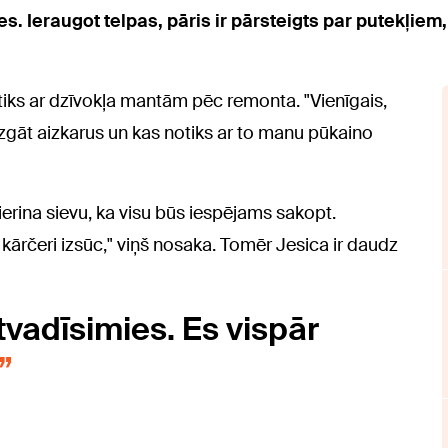
s. Ieraugot telpas, pāris ir pārsteigts par putekļiem
.
tiks ar dzīvokļa mantām pēc remonta. "Vienīgais,
azgāt aizkarus un kas notiks ar to manu pūkaino
rina sievu, ka visu būs iespējams sakopt.
 kārčeri izsūc," viņš nosaka. Tomēr Jesica ir daudz
tvadīsimies. Es vispār