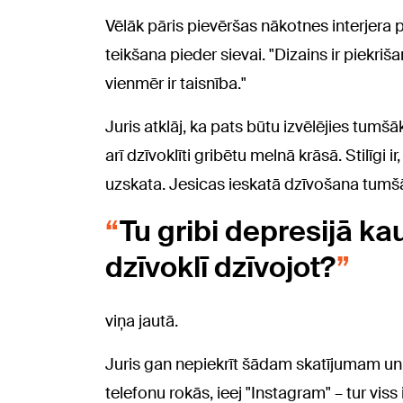
Vēlāk pāris pievēršas nākotnes interjera 
teikšana pieder sievai. "Dizains ir piekriša
vienmēr ir taisnība."
Juris atklāj, ka pats būtu izvēlējies tumš
arī dzīvoklīti gribētu melnā krāsā. Stilīgi 
uzskata. Jesicas ieskatā dzīvošana tumšā 
Tu gribi depresijā ka
dzīvoklī dzīvojot?
viņa jautā.
Juris gan nepiekrīt šādam skatījumam un 
telefonu rokās, ieej "Instagram" – tur viss 