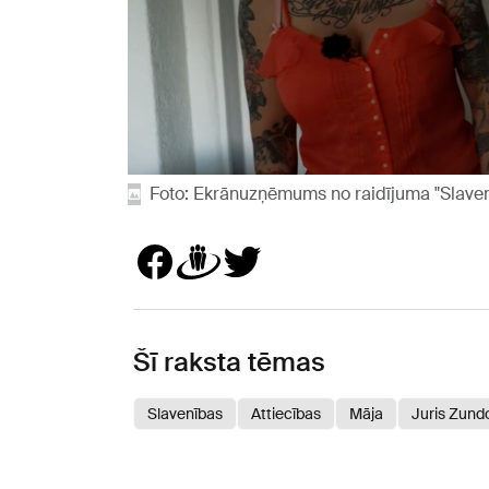
Foto: Ekrānuzņēmums no raidījuma "Slavenī
Šī raksta tēmas
Slavenības
Attiecības
Māja
Juris Zund