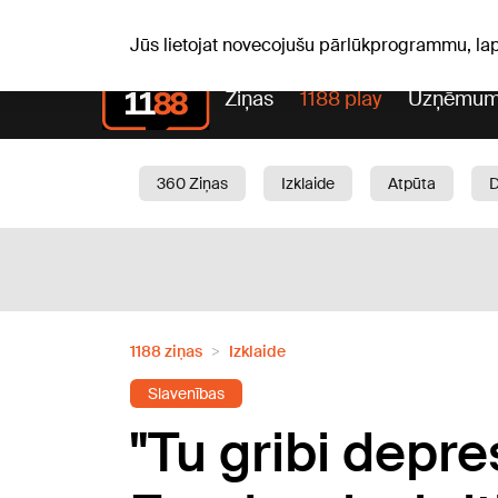
Pk, 07.08.2026.
+18
°C
Alfrēds, Fredis, Madars
Jūs lietojat novecojušu pārlūkprogrammu, la
Ziņas
1188 play
Uzņēmum
360 Ziņas
Izklaide
Atpūta
Aktuāli
Satiksme
Skaistumam
1188 ziņas
Izklaide
Slavenības
"Tu gribi depres