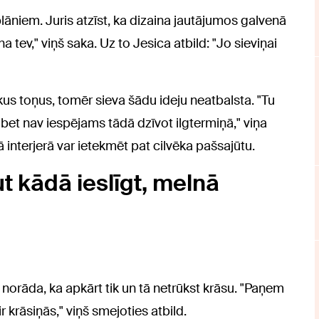
plāniem. Juris atzīst, ka dizaina jautājumos galvenā
na tev," viņš saka. Uz to Jesica atbild: "Jo sieviņai
ākus toņus, tomēr sieva šādu ideju neatbalsta. "Tu
ir, bet nav iespējams tādā dzīvot ilgtermiņā," viņa
interjerā var ietekmēt pat cilvēka pašsajūtu.
ut kādā ieslīgt, melnā
norāda, ka apkārt tik un tā netrūkst krāsu. "Paņem
ir krāsiņās," viņš smejoties atbild.