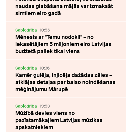
naudas glabāšana mājās var izmaksāt
simtiem eiro gadā
Sabiedrība
10:56
Mēnesis ar "Temu nodokli" – no
iekasētājiem 5 miljoniem eiro Latvijas
budžetā paliek tikai viens
Sabiedrība
10:36
Kamēr gulēja, injicēja dažādas zāles –
atklājas detaļas par baiso noindēšanas
mēģinājumu Mārupē
Sabiedrība
19:53
Mūžībā devies viens no
pazīstamākajiem Latvijas mūzikas
apskatniekiem