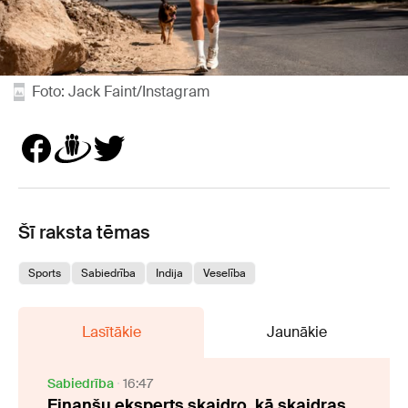
Foto: Jack Faint/Instagram
Šī raksta tēmas
Sports
Sabiedrība
Indija
Veselība
Lasītākie
Jaunākie
Sabiedrība
16:47
Finanšu eksperts skaidro, kā skaidras