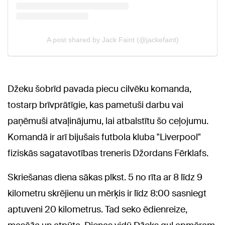
Džeku šobrīd pavada piecu cilvēku komanda,
tostarp brīvprātīgie, kas pametuši darbu vai
paņēmuši atvaļinājumu, lai atbalstītu šo ceļojumu.
Komandā ir arī bijušais futbola kluba "Liverpool"
fiziskās sagatavotības treneris Džordans Fērklafs.
Skriešanas diena sākas plkst. 5 no rīta ar 8 līdz 9
kilometru skrējienu un mērķis ir līdz 8:00 sasniegt
aptuveni 20 kilometrus. Tad seko ēdienreize,