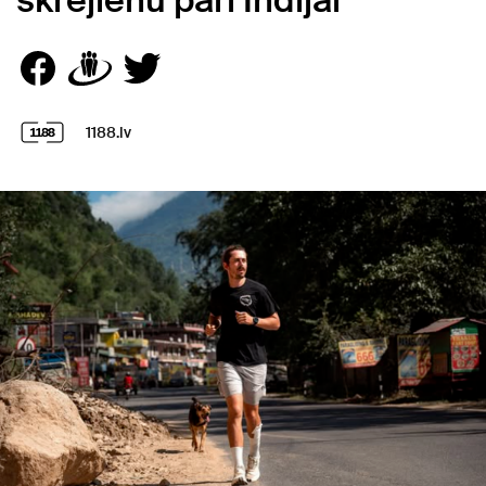
skrējienu pāri Indijai
1188.lv