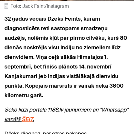
Foto: Jack Faint/Instagram
32 gadus vecais Džeks Feints, kuram
diagnosticēts reti sastopams smadzeņu
audzējs, nolēmis kļūt par pirmo cilvēku, kurš 80
dienās noskrējis visu Indiju no ziemeļiem līdz
dienvidiem. Viņa ceļš sākās Himalajos 1.
septembrī, bet finišs plānots 14. novembrī
Kanjakumari jeb Indijas vistālākajā dienvidu
punktā. Kopējais maršruts ir vairāk nekā 3800
kilometru garš.
Seko līdzi portāla 1188.lv jaunumiem arī "Whatsapp"
kanālā
ŠEIT
.
Džeks diagnozi par otrās pakāpes