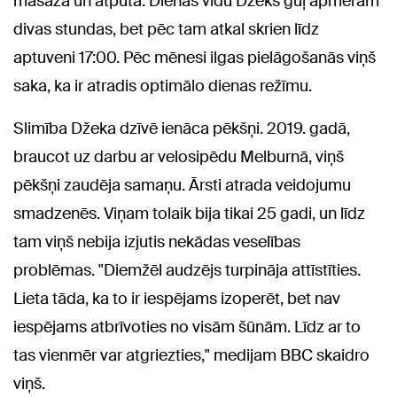
masāža un atpūta. Dienas vidū Džeks guļ apmēram
divas stundas, bet pēc tam atkal skrien līdz
aptuveni 17:00. Pēc mēnesi ilgas pielāgošanās viņš
saka, ka ir atradis optimālo dienas režīmu.
Slimība Džeka dzīvē ienāca pēkšņi. 2019. gadā,
braucot uz darbu ar velosipēdu Melburnā, viņš
pēkšņi zaudēja samaņu. Ārsti atrada veidojumu
smadzenēs. Viņam tolaik bija tikai 25 gadi, un līdz
tam viņš nebija izjutis nekādas veselības
problēmas. "Diemžēl audzējs turpināja attīstīties.
Lieta tāda, ka to ir iespējams izoperēt, bet nav
iespējams atbrīvoties no visām šūnām. Līdz ar to
tas vienmēr var atgriezties," medijam BBC skaidro
viņš.