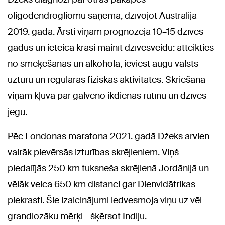
oligodendrogliomu saņēma, dzīvojot Austrālijā
2019. gadā. Ārsti viņam prognozēja 10–15 dzīves
gadus un ieteica krasi mainīt dzīvesveidu: atteikties
no smēķēšanas un alkohola, ieviest augu valsts
uzturu un regulāras fiziskās aktivitātes. Skriešana
viņam kļuva par galveno ikdienas rutīnu un dzīves
jēgu.
Pēc Londonas maratona 2021. gadā Džeks arvien
vairāk pievērsās izturības skrējieniem. Viņš
piedalījās 250 km tuksneša skrējienā Jordānijā un
vēlāk veica 650 km distanci gar Dienvidāfrikas
piekrasti. Šie izaicinājumi iedvesmoja viņu uz vēl
grandiozāku mērķi - šķērsot Indiju.