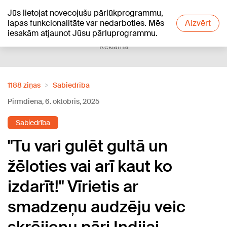
Jūs lietojat novecojušu pārlūkprogrammu,
+17
°C
lapas funkcionalitāte var nedarboties. Mēs
Aizvērt
iesakām atjaunot Jūsu pārluprogrammu.
Reklāma
1188 ziņas
Sabiedrība
Pirmdiena, 6. oktobris, 2025
Sabiedrība
"Tu vari gulēt gultā un
žēloties vai arī kaut ko
izdarīt!" Vīrietis ar
smadzeņu audzēju veic