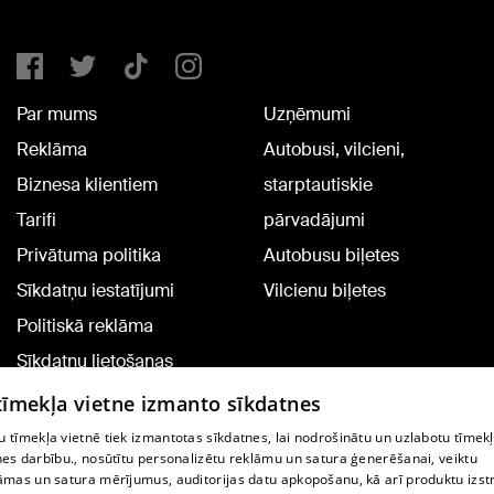
Par mums
Uzņēmumi
Reklāma
Autobusi, vilcieni,
Biznesa klientiem
starptautiskie
Tarifi
pārvadājumi
Privātuma politika
Autobusu biļetes
Sīkdatņu iestatījumi
Vilcienu biļetes
Politiskā reklāma
Sīkdatņu lietošanas
noteikumi
 tīmekļa vietne izmanto sīkdatnes
Komentāru pievienošana
 tīmekļa vietnē tiek izmantotas sīkdatnes, lai nodrošinātu un uzlabotu tīmek
nes darbību., nosūtītu personalizētu reklāmu un satura ģenerēšanai, veiktu
āmas un satura mērījumus, auditorijas datu apkopošanu, kā arī produktu izst
TV programma