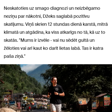
Neskatoties uz smago diagnozi un neizbēgamo
neziņu par nākotni, Džeks saglabā pozitīvu
skatījumu. Viņš skrien 12 stundas dienā karstā, mitrā
klimatā un atgādina, ka viss atkarīgs no tā, kā uz to
skatās. "Mums ir izvēle - vai nu sēdēt gultā un
žēloties vai arī kaut ko darīt lietas labā. Tas ir katra
paša ziņā."