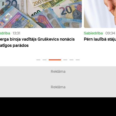
Sabiedrība
09:34
Sabie
is
Pērn laulībā stājušās 12 nepilngadīgas jaunietes
Stres
impul
Reklāma
Reklāma