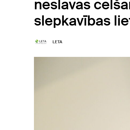
neslavas celš
slepkavības lie
LETA