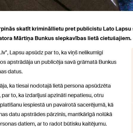
urpinās skatīt krimināllietu pret publicistu Lato Laps
tora Mārtiņa Bunkus slepkavības lietā cietušajiem.
lv", Lapsu apsūdz par to, ka viņš nelikumīgi
 tos apstrādāja un publicēja savā grāmatā Bunkus
as datus.
āja, ka tiesai nodotajā lietā persona apsūdzēta
par to, ka izdarījusi apzināti nepatiesu, otru
latīšanu iespiestā un pavairotā sacerējumā, kā
nas datu apstrādes pārzinis, mantkārīgā nolūkā
ersonas datiem, ar to radot būtisku kaitējumu.