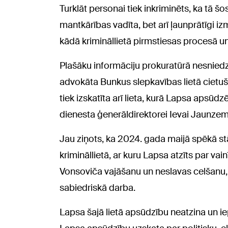
Turklāt personai tiek inkriminēts, ka tā š
mantkārības vadīta, bet arī ļaunprātīgi i
kādā krimināllietā pirmstiesas procesā u
Plašāku informāciju prokuratūrā nesniedz, b
advokāta Bunkus slepkavības lietā cietušo
tiek izskatīta arī lieta, kurā Lapsa apsū
dienesta ģenerāldirektorei Ievai Jaunzem
Jau ziņots, ka 2024. gada maijā spēkā s
krimināllietā, ar kuru Lapsa atzīts par 
Vonsoviča vajāšanu un neslavas celšanu,
sabiedriskā darba.
Lapsa šajā lietā apsūdzību neatzina un ie