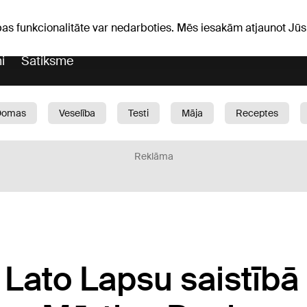
Laika ziņas
Horoskopi
pas funkcionalitāte var nedarboties. Mēs iesakām atjaunot J
i
Satiksme
Domas
Veselība
Testi
Māja
Receptes
Bērni
Auto
1188 play
Sports
Bizness
Reklāma
 Lato Lapsu saistībā