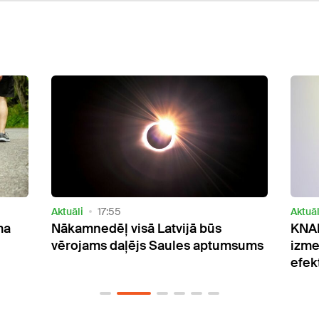
Aktuāli
06:38
Aktuāl
KNAB esošo korupcijas
Dīze
sums
izmeklēšanas modeli nosauc par
sama
efektīvu
biju