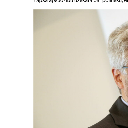
Lapsa apsūdzību uzskata par politisku, e