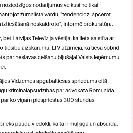
os noziedzīgos nodarījumus veikusi ne tikai
zmantojot žurnālista vārdu, "tendenciozi apcerot
n iztiesāšanā noskaidroto", informē prokuratūra.
et Latvijas Televīzija vēstīja, ka lieta saistīta ar
 tiesību aizskārumu. LTV atzīmēja, ka tiesā šobrīd
dzēts par neslavas celšanu bijušajai Valsts ieņēmumu
ei.
tājies Vidzemes apgabaltiesas spriedums citā
vainīgu kriminālapsūdzībās par advokāta Romualda
 par ko viņam piespriestas 300 stundas
priekš pauda viedokli, ka tā ir muļķīga un absurda.