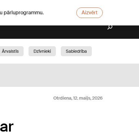
ūsu pārluprogrammu.
Aizvērt
Ārvalstīs
Dzīvnieki
Sabiedrība
Dārzs
Otrdiena, 12. maijs, 2026
 ar