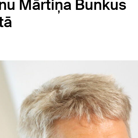
anu Mārtiņa Bunkus
tā