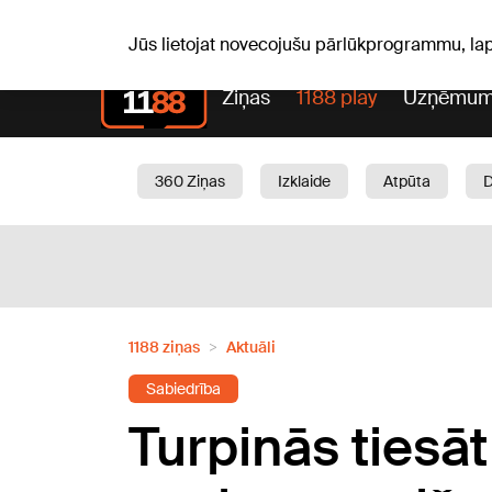
Pk, 07.08.2026.
+19
°C
Alfrēds, Fredis, Madars
Jūs lietojat novecojušu pārlūkprogrammu, la
Ziņas
1188 play
Uzņēmum
360 Ziņas
Izklaide
Atpūta
Aktuāli
Satiksme
Skaistumam
1188 ziņas
Aktuāli
Sabiedrība
Turpinās tiesāt