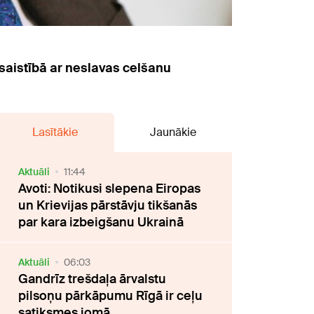
u saistībā ar neslavas celšanu
Lasītākie
Jaunākie
Aktuāli
11:44
Avoti: Notikusi slepena Eiropas
un Krievijas pārstāvju tikšanās
par kara izbeigšanu Ukrainā
Aktuāli
06:03
Gandrīz trešdaļa ārvalstu
pilsoņu pārkāpumu Rīgā ir ceļu
satiksmes jomā