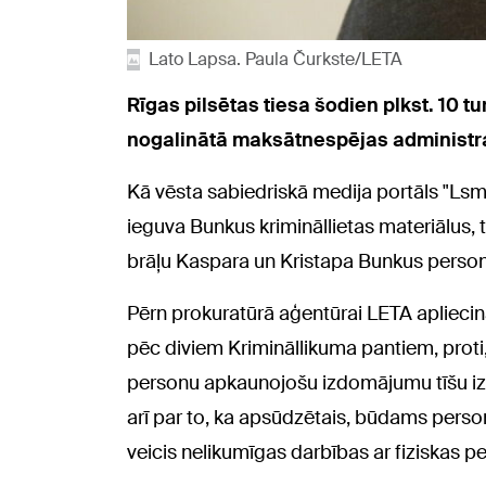
Lato Lapsa. Paula Čurkste/LETA
Rīgas pilsētas tiesa šodien plkst. 10 t
nogalinātā maksātnespējas administra
Kā vēsta sabiedriskā medija portāls "Lsm.
ieguva Bunkus krimināllietas materiālus,
brāļu Kaspara un Kristapa Bunkus person
Pērn prokuratūrā aģentūrai LETA apliecin
pēc diviem Krimināllikuma pantiem, proti, 
personu apkaunojošu izdomājumu tīšu izp
arī par to, ka apsūdzētais, būdams perso
veicis nelikumīgas darbības ar fiziskas p