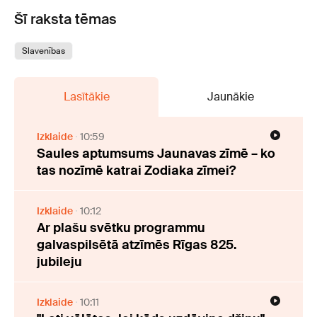
Šī raksta tēmas
Slavenības
Lasītākie
Jaunākie
Izklaide
10:59
Saules aptumsums Jaunavas zīmē – ko
tas nozīmē katrai Zodiaka zīmei?
Izklaide
10:12
Ar plašu svētku programmu
galvaspilsētā atzīmēs Rīgas 825.
jubileju
Izklaide
10:11