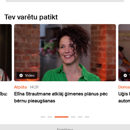
Tev varētu patikt
Video
Atpūta
14:31
Doma
ību:
Elīna Strautmane atklāj ģimenes plānus pēc
Uģis 
bērnu pieaugšanas
autom