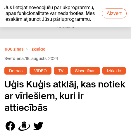
Jūs lietojat novecojušu pārlūkprogrammu,
+25
°C
lapas funkcionalitāte var nedarboties. Mēs
Aizvērt
iesakām atjaunot Jūsu pārluprogrammu.
Reklāma
1188 ziņas
Izklaide
Svētdiena, 18. augusts, 2024
Domas
VIDEO
TV
Slavenības
Izklaide
Uģis Kuģis atklāj, kas notiek
ar vīriešiem, kuri ir
attiecībās