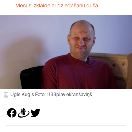
viesus izklaidē ar dziedāšanu dušā
Uģis Kuģis Foto: 1188play ekrānšāviņš