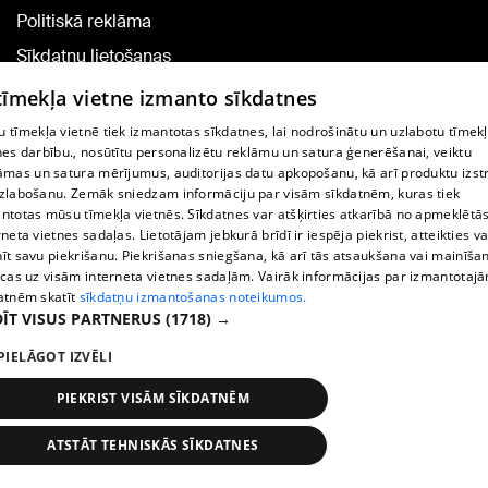
Politiskā reklāma
Sīkdatņu lietošanas
noteikumi
 tīmekļa vietne izmanto sīkdatnes
Komentāru pievienošana
 tīmekļa vietnē tiek izmantotas sīkdatnes, lai nodrošinātu un uzlabotu tīmek
nes darbību., nosūtītu personalizētu reklāmu un satura ģenerēšanai, veiktu
āmas un satura mērījumus, auditorijas datu apkopošanu, kā arī produktu izst
TV programma
zlabošanu. Zemāk sniedzam informāciju par visām sīkdatnēm, kuras tiek
Līguma noteikumi
ntotas mūsu tīmekļa vietnēs. Sīkdatnes var atšķirties atkarībā no apmeklētā
rneta vietnes sadaļas. Lietotājam jebkurā brīdī ir iespēja piekrist, atteikties va
360 Ziņu kontakti
īt savu piekrišanu. Piekrišanas sniegšana, kā arī tās atsaukšana vai mainīša
ecas uz visām interneta vietnes sadaļām. Vairāk informācijas par izmantotaj
Helio Media
atnēm skatīt
sīkdatņu izmantošanas noteikumos.
ĪT VISUS PARTNERUS
(1718) →
Portāla palīdzības dienests: e-pasts -
info@1188.lv
PIELĀGOT IZVĒLI
Copyright © 2004-2026 SIA HELIO MEDIA.
All rights reserved.
PIEKRIST VISĀM SĪKDATNĒM
ATSTĀT TEHNISKĀS SĪKDATNES
Ziņas
Meklēt
1188 play
Satiksme
Vairāk