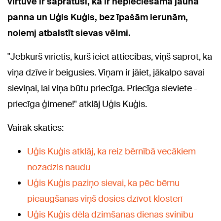
virtuvē ir sapratusi, ka ir nepieciešama jauna
panna un Uģis Kuģis, bez īpašām ierunām,
nolemj atbalstīt sievas vēlmi.
"Jebkurš vīrietis, kurš ieiet attiecibās, viņš saprot, ka
viņa dzīve ir beigusies. Viņam ir jāiet, jākalpo savai
sieviņai, lai viņa būtu priecīga. Priecīga sieviete -
priecīga ģimene!" atklāj Uģis Kuģis.
Vairāk skaties:
Uģis Kuģis atklāj, ka reiz bērnībā vecākiem
nozadzis naudu
Uģis Kuģis paziņo sievai, ka pēc bērnu
pieaugšanas viņš dosies dzīvot klosterī
Uģis Kuģis dēla dzimšanas dienas svinību