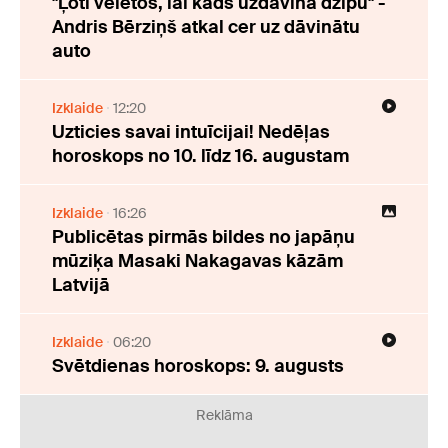
"Ļoti vēlētos, lai kāds uzdāvina džipu" -
Andris Bērziņš atkal cer uz dāvinātu
auto
Izklaide
12:20
Uzticies savai intuīcijai! Nedēļas
horoskops no 10. līdz 16. augustam
Izklaide
16:26
Publicētas pirmās bildes no japāņu
mūziķa Masaki Nakagavas kāzām
Latvijā
Izklaide
06:20
Svētdienas horoskops: 9. augusts
Reklāma