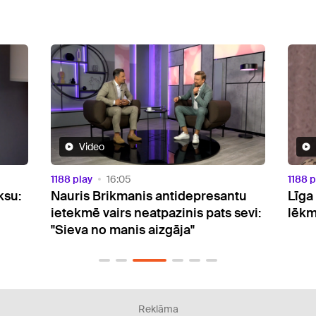
Video
1188 play
16:05
1188 p
ksu:
Nauris Brikmanis antidepresantu
Līga
ietekmē vairs neatpazinis pats sevi:
lēkm
"Sieva no manis aizgāja"
Reklāma