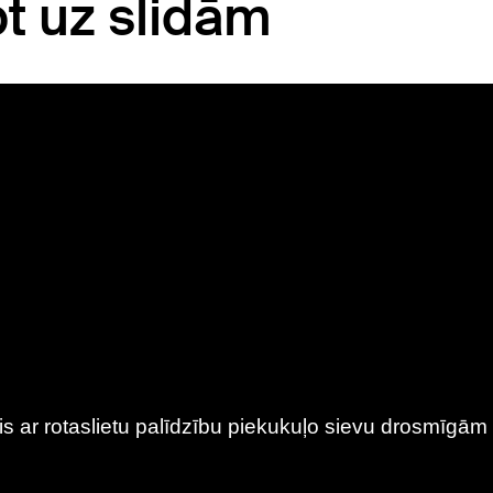
pt uz slidām