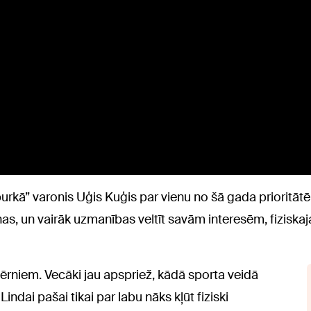
urkā” varonis Uģis Kuģis par vienu no šā gada prioritātē
as, un vairāk uzmanības veltīt savām interesēm, fiziskaja
bērniem. Vecāki jau apspriež, kādā sporta veidā
Lindai pašai tikai par labu nāks kļūt fiziski