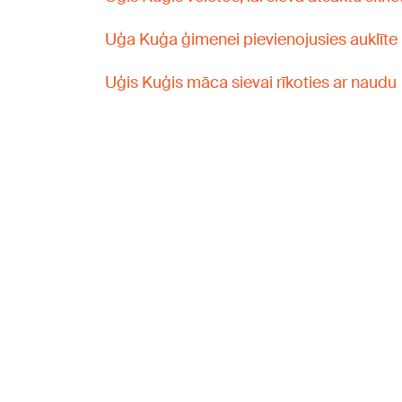
Uģa Kuģa ģimenei pievienojusies auklīte
Uģis Kuģis māca sievai rīkoties ar naudu