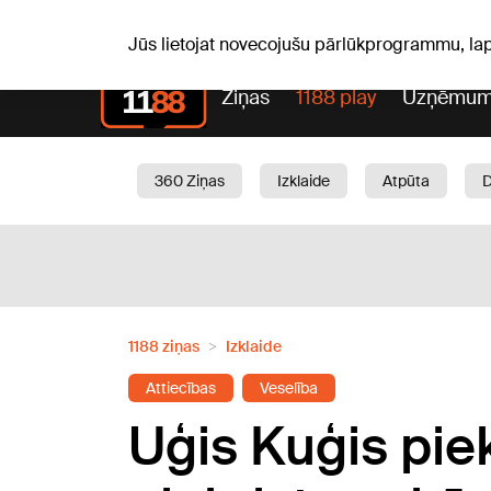
S, 08.08.2026.
+18
°C
Mudīte, Vladislava, Vladisl
Jūs lietojat novecojušu pārlūkprogrammu, la
Ziņas
1188 play
Uzņēmum
360 Ziņas
Izklaide
Atpūta
Aktuāli
Satiksme
Skaistumam
1188 ziņas
Izklaide
Attiecības
Veselība
Uģis Kuģis piek