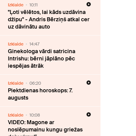
Izklaide
10:11
"Ļoti vēlētos, lai kāds uzdāvina
džipu" - Andris Bērziņš atkal cer
uz dāvinātu auto
Izklaide
14:47
Ginekologa vārdi satricina
Intrishu: bērni jāplāno pēc
iespējas ātrāk
Izklaide
06:20
Piektdienas horoskops: 7.
augusts
Izklaide
10:08
VIDEO: Magone ar
noslēpumainu kungu griežas