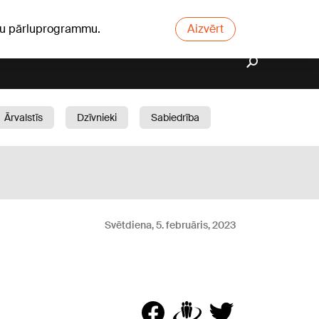
ūsu pārluprogrammu.
Aizvērt
Ārvalstīs
Dzīvnieki
Sabiedrība
Dārzs
Svētdiena, 5. februāris, 2023