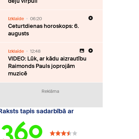
deju virpulī
Izklaide
06:20
Ceturtdienas horoskops: 6.
augusts
Izklaide
12:48
VIDEO: Lūk, ar kādu aizrautību
Raimonds Pauls joprojām
muzicē
Reklāma
Raksts tapis sadarbībā ar