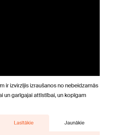
m ir izvirzījis izraušanos no nebeidzamās
i un garīgajai attīstībai, un kopīgam
Lasītākie
Jaunākie