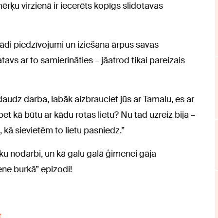
mērķu virzienā ir iecerēts kopīgs slidotavas
ažādi piedzīvojumi un iziešana ārpus savas
avs ar to samierināties – jāatrod tikai pareizais
daudz darba, labāk aizbrauciet jūs ar Tamalu, es ar
t kā būtu ar kādu rotas lietu? Nu tad uzreiz bija –
, kā sievietēm to lietu pasniedz.”
ku nodarbi, un kā galu galā ģimenei gāja
ene burkā” epizodi!
t