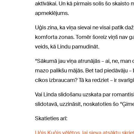
aktīvākai. Un kā pirmais solis šo skaisto 
apmeklējums.
Uģis zina, ka viņa sievai ne visai patīk d
komforta zonas. Tomēr šoreiz viņš nav gat
veids, kā Lindu pamudināt.
“Sākumā jau viņa atrunājās – ai, ne, man 
mazo palikšu mājās. Bet tad piedāvāju – be
cikos izbraucam? Tā ka redziet – ir svarīgi
Vai Linda slidošanu uzskata par romantis
slidotavā, uzzināsit, noskatoties šo “Ģim
Skatieties arī:
Uģis Kuģis vēlētos, lai sieva atsāktu skrie