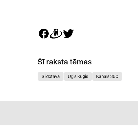
Šī raksta tēmas
Slidotava
Uģis Kuģis
Kanāls 360