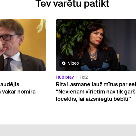
Tev varētu patikt
Video
1188 play
11:12
zaudējis
Rita Lasmane lauž mītus par se
n vakar nomira
“Nevienam vīrietim nav tik garš
loceklis, lai aizsniegtu bēbīti’’