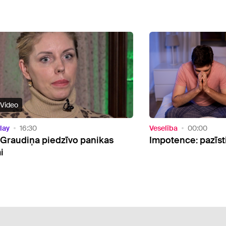
Video
lay
16:30
Veselība
00:00
 Graudiņa piedzīvo panikas
Impotence: pazīsti
i