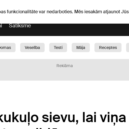
Laika ziņas
Horoskopi
avs
pas funkcionalitāte var nedarboties. Mēs iesakām atjaunot J
i
Satiksme
Domas
Veselība
Testi
Māja
Receptes
Bērni
Auto
1188 play
Sports
Bizness
Reklāma
ukuļo sievu, lai viņa