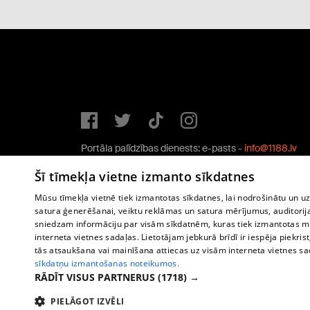
Portāla palīdzības dienests: e-pasts -
info@1188.lv
Copyright © 2004-2026 SIA HELIO MEDIA.
Šī tīmekļa vietne izmanto sīkdatnes
All rights reserved.
Mūsu tīmekļa vietnē tiek izmantotas sīkdatnes, lai nodrošinātu un u
satura ģenerēšanai, veiktu reklāmas un satura mērījumus, auditorij
sniedzam informāciju par visām sīkdatnēm, kuras tiek izmantotas mū
interneta vietnes sadaļas. Lietotājam jebkurā brīdī ir iespēja piekrist
tās atsaukšana vai mainīšana attiecas uz visām interneta vietnes s
sīkdatņu izmantošanas noteikumos.
RĀDĪT VISUS PARTNERUS
(1718) →
PIELĀGOT IZVĒLI