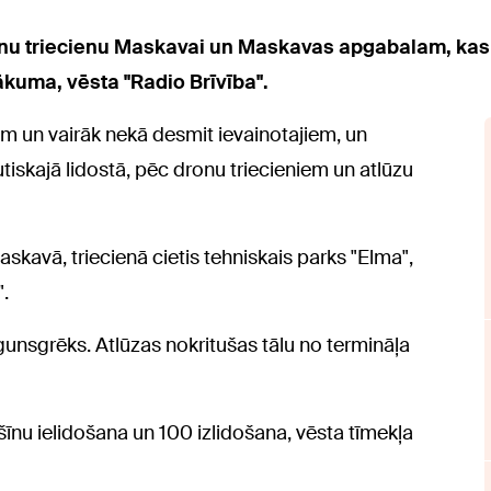
onu triecienu Maskavai un Maskavas apgabalam, kas b
ākuma, vēsta "Radio Brīvība".
em un vairāk nekā desmit ievainotajiem, un
tiskajā lidostā, pēc dronu triecieniem un atlūzu
askavā, triecienā cietis tehniskais parks "Elma",
.
ugunsgrēks. Atlūzas nokritušas tālu no termināļa
šīnu ielidošana un 100 izlidošana, vēsta tīmekļa