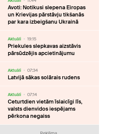
Aktuāli
11:44
Avoti: Notikusi slepena Eiropas
un Krievijas pārstāvju tikšanās
par kara izbeigšanu Ukrainā
Aktuāli
19:15
Priekules slepkavas aizstāvis
pārsūdzējis apcietinājumu
Aktuāli
07:34
Latvijā sākas solārais rudens
Aktuāli
07:14
Ceturtdien vietām īslaicīgi līs,
valsts dienvidos iespējams
pērkona negaiss
Reklāma