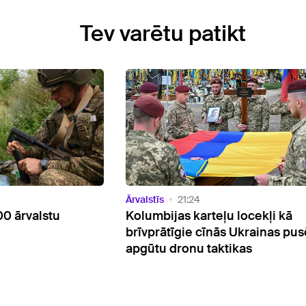
Tev varētu patikt
Ārvalstīs
20:21
 locekļi kā
Tramps noraida ziņas par munīc
 Ukrainas pusē, lai
trūkumu ASV
ikas