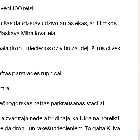
uveni 100 reisi.
tušas daudzstāvu dzīvojamās ēkas, arī Himkos,
Maskavā Mihailova ielā.
 dronu triecienos dzīvību zaudējuši trīs cilvēki -
aftas pārstrādes rūpnīcai.
ntrā.
ečnogorskas naftas pārkraušanas stacijai.
aizvadītajā nedēļā brīdināja, ka Ukraina noteikti
veida dronu un raķešu triecieniem. To gaitā Kijivā