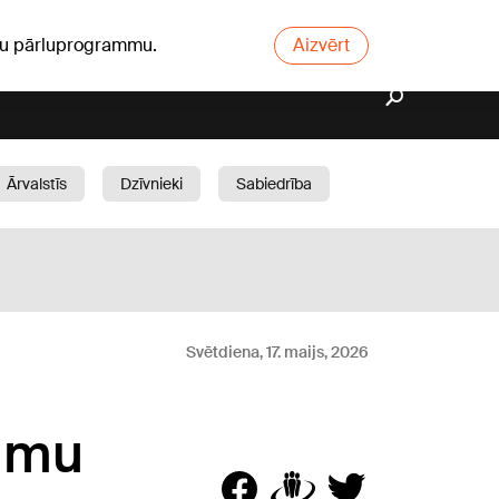
ūsu pārluprogrammu.
Aizvērt
Ārvalstīs
Dzīvnieki
Sabiedrība
Dārzs
Svētdiena, 17. maijs, 2026
kumu