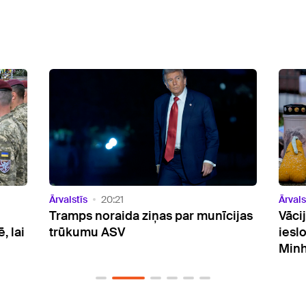
Ārvalstīs
19:44
Ārvals
ijas
Vācijā afgānim piespriests mūža
Brov
ieslodzījums par slepkavību
iznī
Minhenē
noli