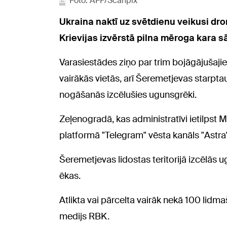
Foto: AFP/Scanpix
Ukraina naktī uz svētdienu veikusi dr
Krievijas izvērstā pilna mēroga kara s
Varasiestādes ziņo par trim bojāgājušaji
vairākās vietās, arī Šeremetjevas starptau
nogāšanās izcēlušies ugunsgrēki.
Zeļenogradā, kas administratīvi ietilpst M
platformā "Telegram" vēsta kanāls "Astra"
Šeremetjevas lidostas teritorijā izcēlās 
ēkas.
Atlikta vai pārcelta vairāk nekā 100 lidma
medijs RBK.