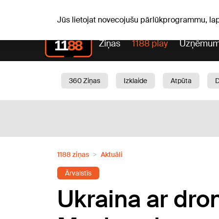
Pk, 07.08.2026.
+17
°C
Alfrēds, Fredis, Madars
Jūs lietojat novecojušu pārlūkprogrammu, la
Ziņas
1188 play
Uzņēmum
360 Ziņas
Izklaide
Atpūta
Aktuāli
Satiksme
Skaistumam
1188 ziņas
Aktuāli
Ārvalstīs
Ukraina ar dr