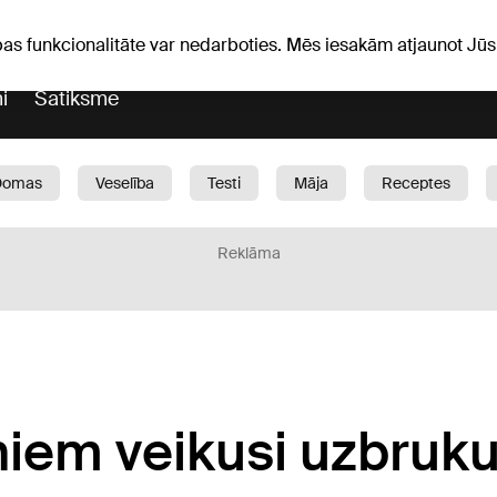
Laika ziņas
Horoskopi
pas funkcionalitāte var nedarboties. Mēs iesakām atjaunot J
i
Satiksme
Domas
Veselība
Testi
Māja
Receptes
Bērni
Auto
1188 play
Sports
Bizness
Reklāma
oniem veikusi uzbru