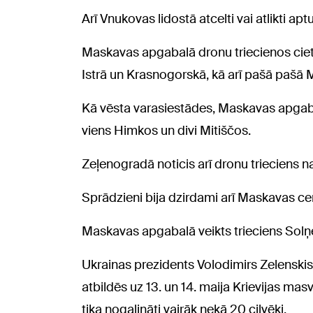
Arī Vnukovas lidostā atcelti vai atlikti apt
Maskavas apgabalā dronu triecienos cie
Istrā un Krasnogorskā, kā arī pašā pašā 
Kā vēsta varasiestādes, Maskavas apgabalā
viens Himkos un divi Mitiščos.
Zeļenogradā noticis arī dronu trieciens n
Sprādzieni bija dzirdami arī Maskavas ce
Maskavas apgabalā veikts trieciens Solņ
Ukrainas prezidents Volodimirs Zelenskis 
atbildēs uz 13. un 14. maija Krievijas mas
tika nogalināti vairāk nekā 20 cilvēki.