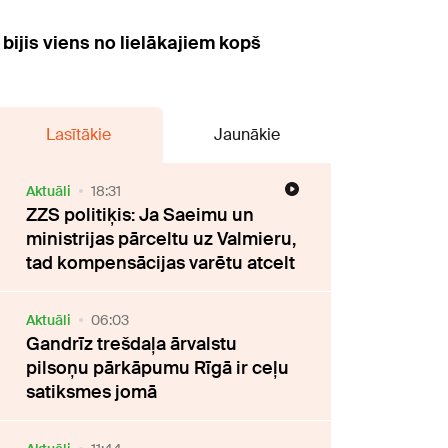
ijis viens no lielākajiem kopš
Lasītākie
Jaunākie
Aktuāli
18:31
ZZS politiķis: Ja Saeimu un
ministrijas pārceltu uz Valmieru,
tad kompensācijas varētu atcelt
Aktuāli
06:03
Gandrīz trešdaļa ārvalstu
pilsoņu pārkāpumu Rīgā ir ceļu
satiksmes jomā