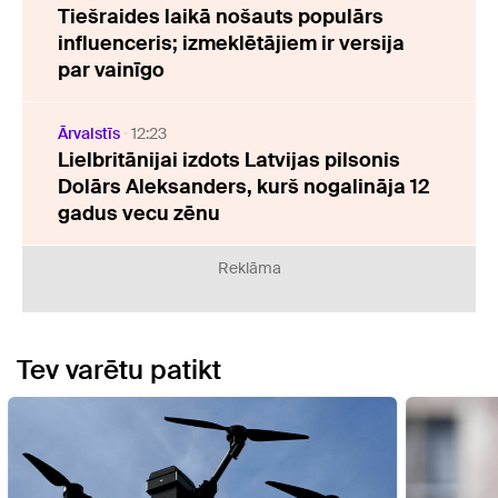
Tiešraides laikā nošauts populārs
influenceris; izmeklētājiem ir versija
par vainīgo
Ārvalstīs
12:23
Lielbritānijai izdots Latvijas pilsonis
Dolārs Aleksanders, kurš nogalināja 12
gadus vecu zēnu
Reklāma
Tev varētu patikt