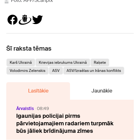
Foto: AFP/Scanpix
Šī raksta tēmas
Karš Ukrainā
Krievijas iebrukums Ukrainā
Raķete
Volodimirs Zelenskis
ASV
ASV/Izraēlas un Irānas konflikts
Lasītākie
Jaunākie
Ārvalstīs
08:49
Igaunijas policijai pirms
pārvietojamajiem radariem turpmāk
būs jāliek brīdinājuma zīmes