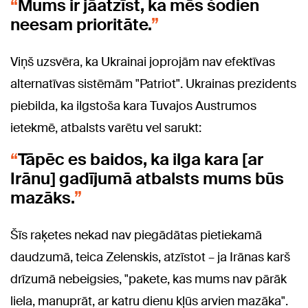
Mums ir jāatzīst, ka mēs šodien
neesam prioritāte.
Viņš uzsvēra, ka Ukrainai joprojām nav efektīvas
alternatīvas sistēmām "Patriot". Ukrainas prezidents
piebilda, ka ilgstoša kara Tuvajos Austrumos
ietekmē, atbalsts varētu vel sarukt:
Tāpēc es baidos, ka ilga kara [ar
Irānu] gadījumā atbalsts mums būs
mazāks.
Šīs raķetes nekad nav piegādātas pietiekamā
daudzumā, teica Zelenskis, atzīstot – ja Irānas karš
drīzumā nebeigsies, "pakete, kas mums nav pārāk
liela, manuprāt, ar katru dienu kļūs arvien mazāka".