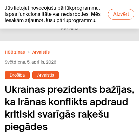
Jūs lietojat novecojušu pārlūkprogrammu,
+21
°C
lapas funkcionalitāte var nedarboties. Mēs
Aizvērt
iesakām atjaunot Jūsu pārluprogrammu.
Reklāma
1188 ziņas
Ārvalstīs
Svētdiena, 5. aprīlis, 2026
Drošība
Ārvalstīs
Ukrainas prezidents bažījas,
ka Irānas konflikts apdraud
kritiski svarīgās raķešu
piegādes