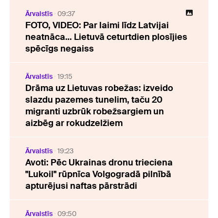
Ārvalstīs
09:37
FOTO, VIDEO: Par laimi līdz Latvijai
neatnāca… Lietuvā ceturtdien plosījies
spēcīgs negaiss
Ārvalstīs
19:15
Drāma uz Lietuvas robežas: izveido
slazdu pazemes tunelim, taču 20
migranti uzbrūk robežsargiem un
aizbēg ar rokudzelžiem
Ārvalstīs
19:23
Avoti: Pēc Ukrainas dronu trieciena
"Lukoil" rūpnīca Volgogradā pilnībā
apturējusi naftas pārstrādi
Ārvalstīs
09:50