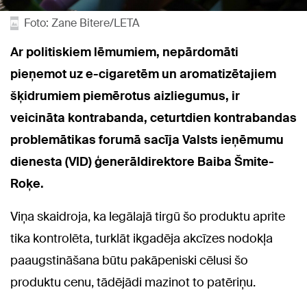
Foto: Zane Bitere/LETA
Ar politiskiem lēmumiem, nepārdomāti
pieņemot uz e-cigaretēm un aromatizētajiem
šķidrumiem piemērotus aizliegumus, ir
veicināta kontrabanda, ceturtdien kontrabandas
problemātikas forumā sacīja Valsts ieņēmumu
dienesta (VID) ģenerāldirektore Baiba Šmite-
Roķe.
Viņa skaidroja, ka legālajā tirgū šo produktu aprite
tika kontrolēta, turklāt ikgadēja akcīzes nodokļa
paaugstināšana būtu pakāpeniski cēlusi šo
produktu cenu, tādējādi mazinot to patēriņu.