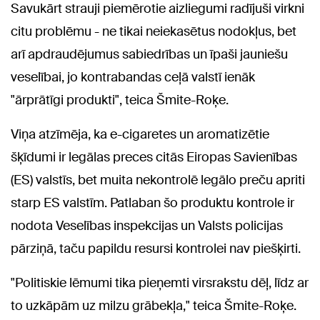
Savukārt strauji piemērotie aizliegumi radījuši virkni
citu problēmu - ne tikai neiekasētus nodokļus, bet
arī apdraudējumus sabiedrības un īpaši jauniešu
veselībai, jo kontrabandas ceļā valstī ienāk
"ārprātīgi produkti", teica Šmite-Roķe.
Viņa atzīmēja, ka e-cigaretes un aromatizētie
šķīdumi ir legālas preces citās Eiropas Savienības
(ES) valstīs, bet muita nekontrolē legālo preču apriti
starp ES valstīm. Patlaban šo produktu kontrole ir
nodota Veselības inspekcijas un Valsts policijas
pārziņā, taču papildu resursi kontrolei nav piešķirti.
"Politiskie lēmumi tika pieņemti virsrakstu dēļ, līdz ar
to uzkāpām uz milzu grābekļa," teica Šmite-Roķe.