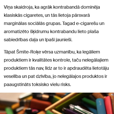
Viņa skaidroja, ka agrāk kontrabandā dominēja
klasiskās cigaretes, un tās lietoja pārsvarā
marginālas sociālās grupas. Tagad e-cigarešu un
aromatizēto šķidrumu kontrabandu lieto plaša
sabiedrības daļa un īpaši jaunieši.
Tāpat Šmite-Roķe vērsa uzmanību, ka legāliem
produktiem ir kvalitātes kontrole, taču nelegālajiem
produktiem tās nav, līdz ar to ir apdraudēta lietotāju
veselība un pat dzīvība, jo nelegālajos produktos ir
paaugstināts toksisko vielu risks.