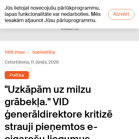
Jūs lietojat novecojušu pārlūkprogrammu,
+21
°C
lapas funkcionalitāte var nedarboties. Mēs
Aizvērt
iesakām atjaunot Jūsu pārluprogrammu.
Reklāma
1188 ziņas
Sabiedrība
Ceturtdiena, 11. jūnijs, 2026
Politika
"Uzkāpām uz milzu
grābekļa." VID
ģenerāldirektore kritizē
strauji pieņemtos e-