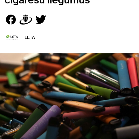
cigarešu liegumus
LETA