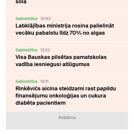
sola
Sabiedrība
10:43
Labklājības ministrija rosina palielināt
vecāku pabalstu līdz 70% no algas
Sabiedrība
13:22
Visa Bauskas pilsētas pamatskolas
vadība iesniegusi atlūgumus
Sabiedrība
15:11
Rinkēvičs aicina steidzami rast papildu
finansējumu onkoloģijas un cukura
diabēta pacientiem
Reklāma