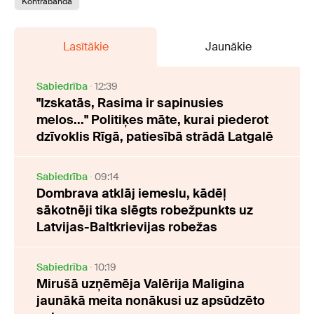
Kontrabanda
Lasītākie
Jaunākie
Sabiedrība
12:39
"Izskatās, Rasima ir sapinusies
melos..." Politiķes māte, kurai piederot
dzīvoklis Rīgā, patiesībā strādā Latgalē
Sabiedrība
09:14
Dombrava atklāj iemeslu, kādēļ
sākotnēji tika slēgts robežpunkts uz
Latvijas-Baltkrievijas robežas
Sabiedrība
10:19
Mirušā uzņēmēja Valērija Maligina
jaunākā meita nonākusi uz apsūdzēto