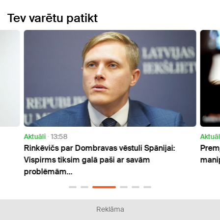
Tev varētu patikt
Aktuāli
13:58
Aktuāl
Rinkēvičs par Dombravas vēstuli Spānijai:
Premj
Vispirms tiksim galā paši ar savām
mani
problēmām...
Reklāma