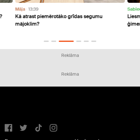
Māja
13:39
Sabie
?
Kā atrast piemērotāko grīdas segumu
Liesm
mājoklim?
ģimen
Reklāma
Reklāma