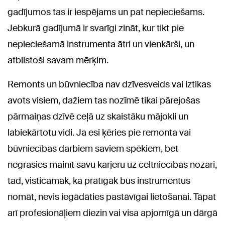
gadījumos tas ir iespējams un pat nepieciešams.
Jebkurā gadījumā ir svarīgi zināt, kur tikt pie
nepieciešamā instrumenta ātri un vienkārši, un
atbilstoši savam mērķim.
Remonts un būvniecība nav dzīvesveids vai iztikas
avots visiem, dažiem tas nozīmē tikai pārejošas
pārmaiņas dzīvē ceļā uz skaistāku mājokli un
labiekārtotu vidi. Ja esi ķēries pie remonta vai
būvniecības darbiem saviem spēkiem, bet
negrasies mainīt savu karjeru uz celtniecības nozari,
tad, visticamāk, ka prātīgāk būs instrumentus
nomāt, nevis iegādāties pastāvīgai lietošanai. Tāpat
arī profesionāļiem diezin vai visa apjomīgā un dārgā