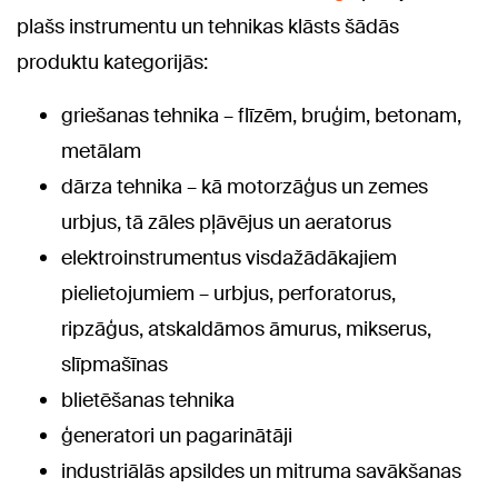
plašs instrumentu un tehnikas klāsts šādās
produktu kategorijās:
griešanas tehnika – flīzēm, bruģim, betonam,
metālam
dārza tehnika – kā motorzāģus un zemes
urbjus, tā zāles pļāvējus un aeratorus
elektroinstrumentus visdažādākajiem
pielietojumiem – urbjus, perforatorus,
ripzāģus, atskaldāmos āmurus, mikserus,
slīpmašīnas
blietēšanas tehnika
ģeneratori un pagarinātāji
industriālās apsildes un mitruma savākšanas