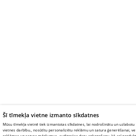
Šī tīmekļa vietne izmanto sīkdatnes
Mūsu tīmekļa vietnē tiek izmantotas sīkdatnes, lai nodrošinātu un uzlabotu
vietnes darbību., nosūtītu personalizētu reklāmu un satura ģenerēšanai, ve
reklāmas un satura mērījumus, auditorijas datu apkopošanu, kā arī produkt