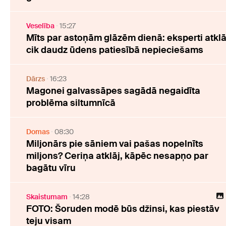
Veselība
15:27
Mīts par astoņām glāzēm dienā: eksperti atklā
cik daudz ūdens patiesībā nepieciešams
Dārzs
16:23
Magonei galvassāpes sagādā negaidīta
problēma siltumnīcā
Domas
08:30
Miljonārs pie sāniem vai pašas nopelnīts
miljons? Ceriņa atklāj, kāpēc nesapņo par
bagātu vīru
Skaistumam
14:28
FOTO: Šoruden modē būs džinsi, kas piestāv
teju visam