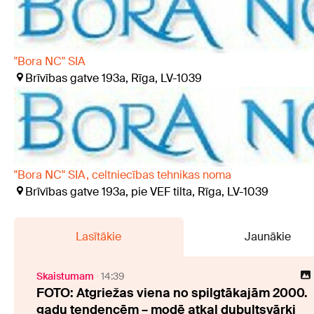
"Bora NC" SIA
Brīvības gatve 193a, Rīga, LV-1039
"Bora NC" SIA, celtniecības tehnikas noma
Brīvības gatve 193a, pie VEF tilta, Rīga, LV-1039
Lasītākie
Jaunākie
Skaistumam
14:39
FOTO: Atgriežas viena no spilgtākajām 2000.
gadu tendencēm – modē atkal dubultsvārki