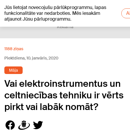
Jūs lietojat novecojušu pārlūkprogrammu, lapas
+17
°C
funkcionalitāte var nedarboties. Mēs iesakām
A
atjaunot Jūsu pārluprogrammu.
Reklāma
1188 ziņas
Piektdiena, 10. janvāris, 2020
Māja
Vai elektroinstrumentus un
celtniecības tehniku ir vērts
pirkt vai labāk nomāt?