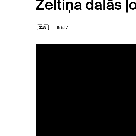
Zeltiņa dalās 
1188.lv