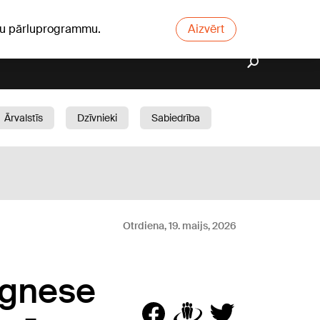
ūsu pārluprogrammu.
Aizvērt
Ārvalstīs
Dzīvnieki
Sabiedrība
Dārzs
Otrdiena, 19. maijs, 2026
 Agnese