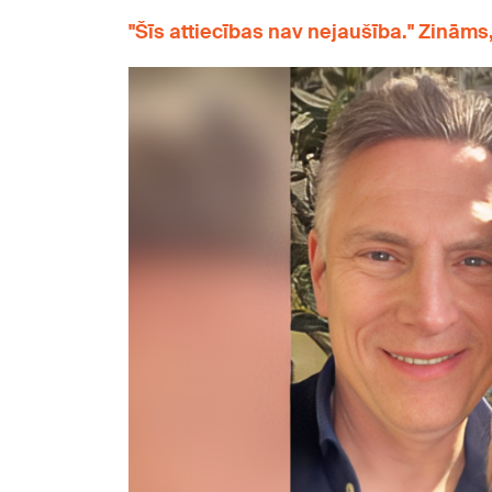
"Šīs attiecības nav nejaušība." Zināms