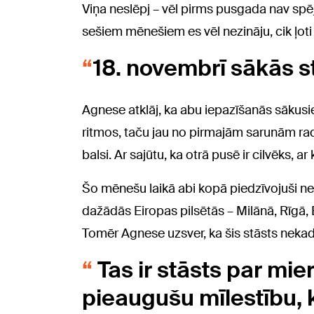
Viņa neslēpj – vēl pirms pusgada nav spēju
sešiem mēnešiem es vēl nezināju, cik ļoti 
18. novembrī sākās st
Agnese atklāj, ka abu iepazīšanās sākusie
ritmos, taču jau no pirmajām sarunām rad
balsi. Ar sajūtu, ka otrā pusē ir cilvēks, ar
Šo mēnešu laikā abi kopā piedzīvojuši n
dažādās Eiropas pilsētās – Milānā, Rīgā
Tomēr Agnese uzsver, ka šis stāsts nekad 
Tas ir stāsts par mier
pieaugušu mīlestību, 