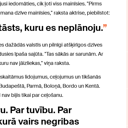
si iedomāties, cik ļoti viss mainīsies. "Pirms
mana dzīve mainīsies," raksta aktrise, piebilstot:
āsts, kuru es neplānoju.
s dažādās valstīs un pilnīgi atšķirīgos dzīves
usies īpaša sajūta. "Tas sākās ar sarunām. Ar
 kuru nav jāizliekas," viņa raksta.
eskaitāmus lidojumus, ceļojumus un tikšanās
, Budapeštā, Parmā, Boloņā, Bordo un Kentā.
nav bijis tikai par ceļošanu.
u. Par tuvību. Par
kurā vairs negribas