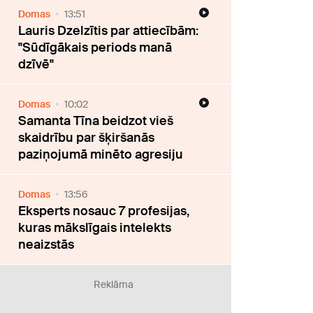
Domas
13:51
Lauris Dzelzītis par attiecībām:
"Sūdīgākais periods manā
dzīvē"
Domas
10:02
Samanta Tīna beidzot vieš
skaidrību par šķiršanās
paziņojumā minēto agresiju
Domas
13:56
Eksperts nosauc 7 profesijas,
kuras mākslīgais intelekts
neaizstās
Reklāma