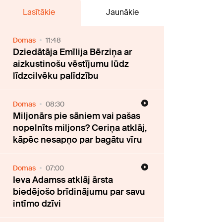
Lasītākie
Jaunākie
Domas
11:48
Dziedātāja Emīlija Bērziņa ar
aizkustinošu vēstījumu lūdz
līdzcilvēku palīdzību
Domas
08:30
Miljonārs pie sāniem vai pašas
nopelnīts miljons? Ceriņa atklāj,
kāpēc nesapņo par bagātu vīru
Domas
07:00
Ieva Adamss atklāj ārsta
biedējošo brīdinājumu par savu
intīmo dzīvi