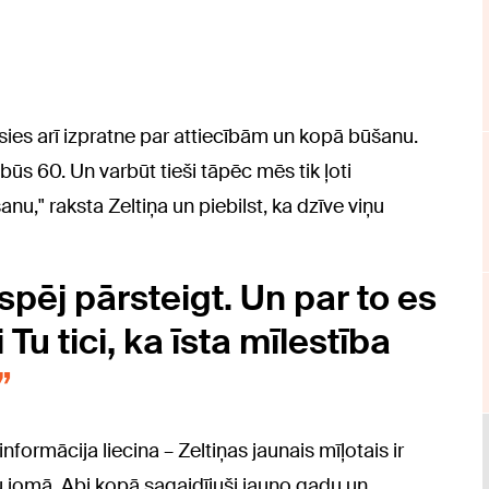
usies arī izpratne par attiecībām un kopā būšanu.
s 60. Un varbūt tieši tāpēc mēs tik ļoti
u," raksta Zeltiņa un piebilst, ka dzīve viņu
pēj pārsteigt. Un par to es
Tu tici, ka īsta mīlestība
informācija liecina – Zeltiņas jaunais mīļotais ir
u jomā. Abi kopā sagaidījuši jauno gadu un