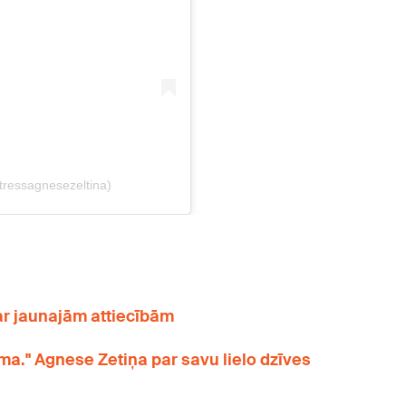
par jaunajām attiecībām
ama." Agnese Zetiņa par savu lielo dzīves