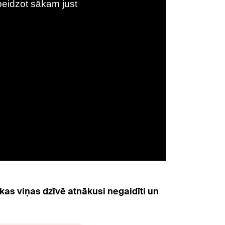
 kas viņas dzīvē atnākusi negaidīti un