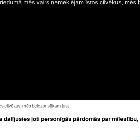
s cilvēkus, mēs beidzot sākam just
os dalījusies ļoti personīgās pārdomās par mīlestību,