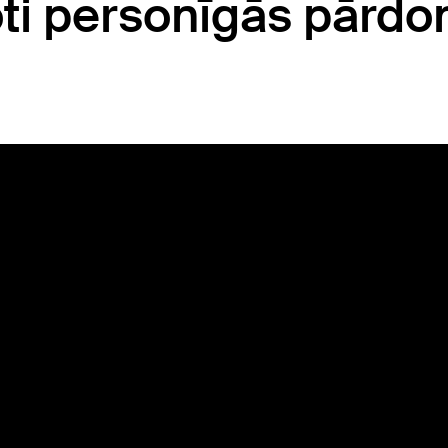
ļoti personīgās pārd