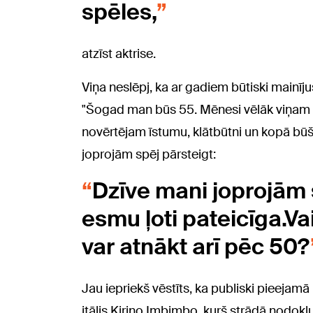
spēles,
atzīst aktrise.
Viņa neslēpj, ka ar gadiem būtiski mainīj
"Šogad man būs 55. Mēnesi vēlāk viņam bū
novērtējam īstumu, klātbūtni un kopā būšan
joprojām spēj pārsteigt:
Dzīve mani joprojām s
esmu ļoti pateicīga.Vai 
var atnākt arī pēc 50?
Jau iepriekš vēstīts, ka publiski pieejamā 
itālis Kirino Imbimbo, kurš strādā nodokļ