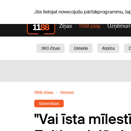
Laika z
C, 06.08.2026.
+24
°C
Aisma, Askolds
Jūs lietojat novecojušu pārlūkprogrammu, la
Ziņas
1188 play
Uzņēmum
360 Ziņas
Izklaide
Atpūta
Aktuāli
Satiksme
Skaistumam
1188 ziņas
Domas
Slavenības
"Vai īsta mīle