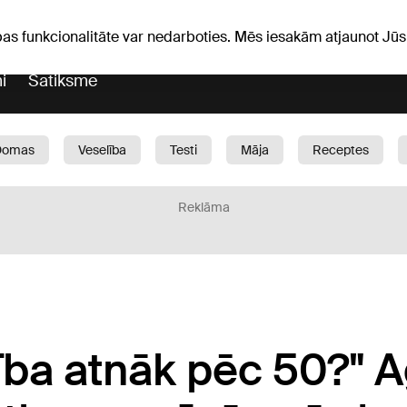
iņas
Horoskopi
pas funkcionalitāte var nedarboties. Mēs iesakām atjaunot J
i
Satiksme
Domas
Veselība
Testi
Māja
Receptes
Bērni
Auto
1188 play
Sports
Bizness
Reklāma
stība atnāk pēc 50?"