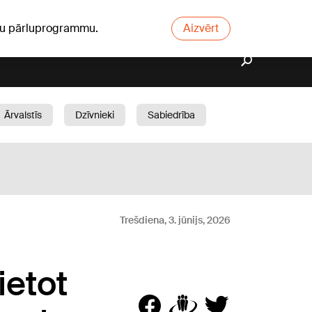
ūsu pārluprogrammu.
Aizvērt
Ārvalstīs
Dzīvnieki
Sabiedrība
Dārzs
Trešdiena, 3. jūnijs, 2026
ietot