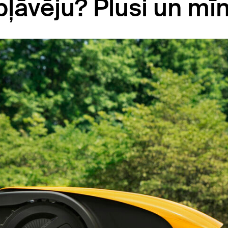
pļāvēju? Plusi un mī