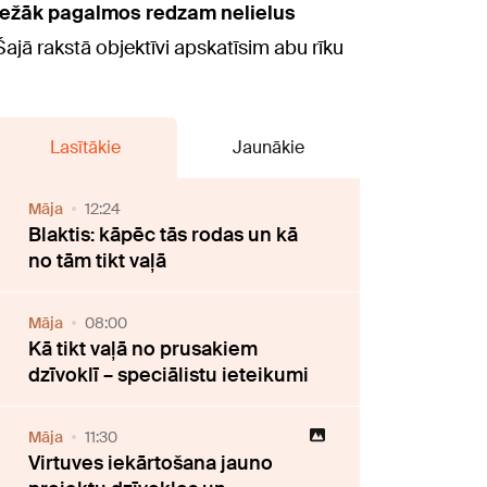
iežāk pagalmos redzam nelielus
ajā rakstā objektīvi apskatīsim abu rīku
Lasītākie
Jaunākie
Māja
12:24
Blaktis: kāpēc tās rodas un kā
no tām tikt vaļā
Māja
08:00
Kā tikt vaļā no prusakiem
dzīvoklī – speciālistu ieteikumi
Māja
11:30
Virtuves iekārtošana jauno