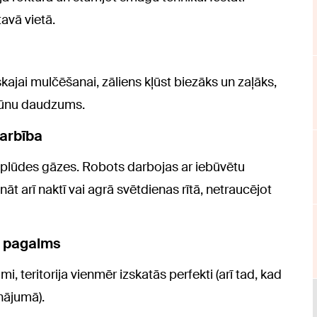
tavā vietā.
kajai mulčēšanai, zāliens kļūst biezāks un zaļāks,
 sūnu daudzums.
darbība
 izplūdes gāzes. Robots darbojas ar iebūvētu
ināt arī naktī vai agrā svētdienas rītā, netraucējot
n pagalms
, teritorija vienmēr izskatās perfekti (arī tad, kad
nājumā).