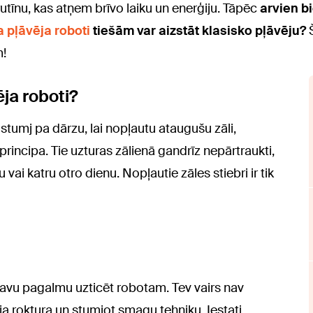
rutīnu, kas atņem brīvo laiku un enerģiju. Tāpēc
arvien b
 pļāvēja roboti
tiešām var aizstāt klasisko pļāvēju?
Š
m!
ēja roboti?
 stumj pa dārzu, lai nopļautu ataugušu zāli,
rincipa. Tie uzturas zālienā gandrīz nepārtraukti,
 vai katru otro dienu. Nopļautie zāles stiebri ir tik
 savu pagalmu uzticēt robotam. Tev vairs nav
ēja roktura un stumjot smagu tehniku. Iestati