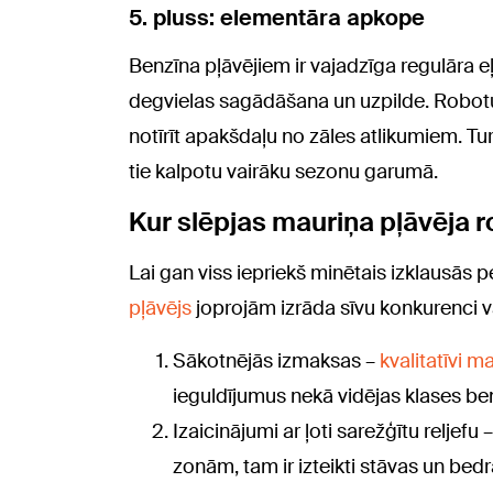
5. pluss: elementāra apkope
Benzīna pļāvējiem ir vajadzīga regulāra eļ
degvielas sagādāšana un uzpilde. Robotu 
notīrīt apakšdaļu no zāles atlikumiem. Tur
tie kalpotu vairāku sezonu garumā.
Kur slēpjas mauriņa pļāvēja 
Lai gan viss iepriekš minētais izklausās p
pļāvējs
joprojām izrāda sīvu konkurenci va
Sākotnējās izmaksas –
kvalitatīvi
ma
ieguldījumus nekā vidējas klases ben
Izaicinājumi ar ļoti sarežģītu relje
zonām, tam ir izteikti stāvas un bed