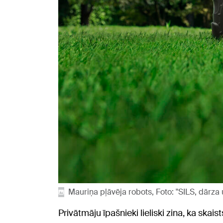
Mauriņa pļāvēja robots, Foto: "SILS, dārza
Privātmāju īpašnieki lieliski zina, ka ska