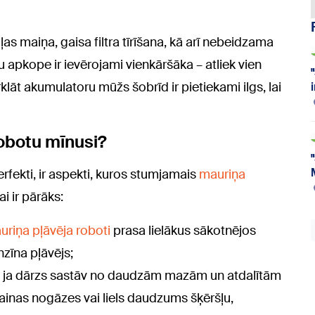
ļas maiņa, gaisa filtra tīrīšana, kā arī nebeidzama
apkope ir ievērojami vienkāršāka – atliek vien
klāt akumulatoru mūžs šobrīd ir pietiekami ilgs, lai
robotu mīnusi?
erfekti, ir aspekti, kuros stumjamais
mauriņa
i ir pārāks:
uriņa pļāvēja roboti
prasa lielākus sākotnējos
zīna pļāvējs;
fu – ja dārzs sastāv no daudzām mazām un atdalītām
rainas nogāzes vai liels daudzums šķēršļu,