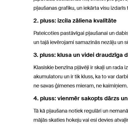
pļaušanas grafiku, un iekārta visu izdarīs 
2. pluss: izcila zāliena kvalitāte
Pateicoties pastāvīgai pļaušanai un dabis
un tajā ievērojami samazinās nezāļu un
3. pluss: klusa un videi draudzīga 
Klasiskie benzīna pļāvēji ir skaļi un rada
akumulatoru un ir tik kluss, ka to var darb
ne savas ģimenes mieram, ne kaimiņiem.
4. pluss: vienmēr sakopts dārzs u
Tā kā pļaušana notiek regulāri un nemanāmi
mājās skaties hokeju vai esi devies atvaļi