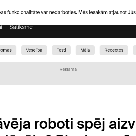
iņas
Horoskopi
pas funkcionalitāte var nedarboties. Mēs iesakām atjaunot J
i
Satiksme
Domas
Veselība
Testi
Māja
Receptes
Bērni
Auto
1188 play
Sports
Bizness
Reklāma
vēja roboti spēj aizv