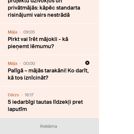
projektu dzīvokļos un
privātmājās: kāpēc standarta
risinājumi vairs nestrādā
Māja
09:05
Pirkt vai īrēt mājokli - kā
pieņemt lēmumu?
Māja
00:00
Palīgā – mājās tarakāni! Ko darīt,
kā tos iznīcināt?
Dārzs
16:17
5 iedarbīgi tautas līdzekļi pret
laputīm
Reklāma