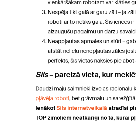
vienkāršākam robotam var klāties gr
Nespēja tikt galā ar garu zāli – ja zā
roboti ar to netiks galā. Šīs ierīces 
aizaugušu pagalmu un dārzu savaldī
Neappļautas apmales un stūri – gab
atstāt nelielu nenopļautas zāles joslu
perfekts, šīs vietas nāksies pielabot
Sils
– pareizā vieta, kur mekl
Daudzi māju saimnieki izvēlas racionālu
pļāvēja roboti
, bet grāvmalu un sarežģītā
Ienākot
Sils internetveikalā
atradīsi p
TOP zīmoliem neatkarīgi no tā, kurai p