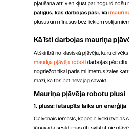
pļaušana ātri vien kļūst par nogurdinošu 
palīgus, kas darbojas paši. Vai
mauriņa
plusus un mīnusus bez liekiem solījumie
Kā īsti darbojas mauriņa pļāv
Atšķirībā no klasiskā pļāvēja, kuru cilvēks
mauriņa pļāvēja roboti
darbojas pēc cita p
nogriežot tikai pāris milimetrus zāles katru
mazi, ka tos pat nevajag savākt.
Mauriņa pļāvēja robotu plusi
1. pluss: ietaupīts laiks un enerģija
Galvenais iemesls, kāpēc cilvēki izvēlas
jāpavada sestdienas rīti, svīstot pie pļāv