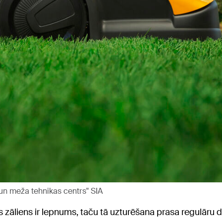
 un meža tehnikas centrs" SIA
ists zāliens ir lepnums, taču tā uzturēšana prasa regulār