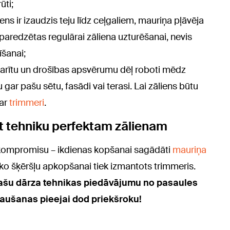
ūti;
liens ir izaudzis teju līdz ceļgaliem, mauriņa pļāvēja
ir paredzētas regulārai zāliena uzturēšanai, nevis
šanai;
arītu un drošības apsvērumu dēļ roboti mēdz
 gar pašu sētu, fasādi vai terasi. Lai zāliens būtu
 ar
trimmeri
.
ēt tehniku perfektam zālienam
 kompromisu – ikdienas kopšanai sagādāti
mauriņa
ko šķēršļu apkopšanai tiek izmantots trimmeris.
lašu dārza tehnikas piedāvājumu no pasaules
ļaušanas pieejai dod priekšroku!