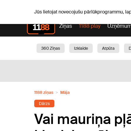
Laika z
C, 06.08.2026.
+27
°C
Aisma, Askolds
Jūs lietojat novecojušu pārlūkprogrammu, la
Ziņas
1188 play
Uzņēmum
360 Ziņas
Izklaide
Atpūta
Aktuāli
Satiksme
Skaistumam
1188 ziņas
Māja
Dārzs
Vai mauriņa pļā