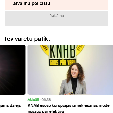
atvaļina policistu
Reklāma
Tev varētu patikt
Aktuāli
06:38
Aktuāl
ējs
KNAB esošo korupcijas izmeklēšanas modeli
Dīzeļ
nosauc par efektīvu
ietek