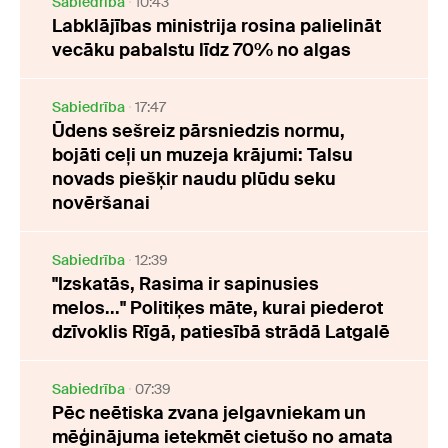
Sabiedrība
10:43
Labklājības ministrija rosina palielināt
vecāku pabalstu līdz 70% no algas
Sabiedrība
17:47
Ūdens sešreiz pārsniedzis normu,
bojāti ceļi un muzeja krājumi: Talsu
novads piešķir naudu plūdu seku
novēršanai
Sabiedrība
12:39
"Izskatās, Rasima ir sapinusies
melos..." Politiķes māte, kurai piederot
dzīvoklis Rīgā, patiesībā strādā Latgalē
Sabiedrība
07:39
Pēc neētiska zvana jelgavniekam un
mēģinājuma ietekmēt cietušo no amata