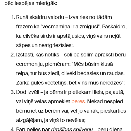
pēc iespējas mierīgāk:
Runā skaidru valodu – izvairies no tādām
frāzēm kā "vecmāmiņa ir aizmigusi". Paskaidro,
ka cilvēka sirds ir apstājusies, viņš vairs nejūt
sāpes un neatgriezīsies;.
Izstāsti, kas notiks – soli pa solim apraksti bēru
ceremoniju, piemēram: "Mēs būsim klusā
telpā, tur būs ziedi, cilvēki bēdāsies un raudās.
Zārkā gulēs vectētiņš, bet viņš mūs neredzēs";
Dod izvēli – ja bērns ir pietiekami liels, pajautā,
vai viņš vēlas apmeklēt
bēres
. Nekad nespied
bērnu iet uz bērēm vai, vēl jo vairāk, pieskarties
aizgājējam, ja viņš to nevēlas;
Parūpējies par
drošības spilvenu
– bēru dienā