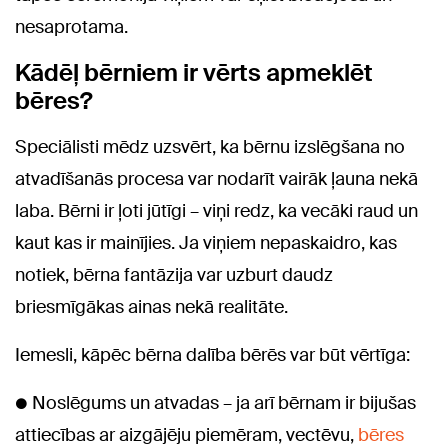
nesaprotama.
Kādēļ bērniem ir vērts apmeklēt
bēres?
Speciālisti mēdz uzsvērt, ka bērnu izslēgšana no
atvadīšanās procesa var nodarīt vairāk ļauna nekā
laba. Bērni ir ļoti jūtīgi – viņi redz, ka vecāki raud un
kaut kas ir mainījies. Ja viņiem nepaskaidro, kas
notiek, bērna fantāzija var uzburt daudz
briesmīgākas ainas nekā realitāte.
Iemesli, kāpēc bērna dalība bērēs var būt vērtīga:
● Noslēgums un atvadas – ja arī bērnam ir bijušas
attiecības ar aizgājēju piemēram, vectēvu,
bēres