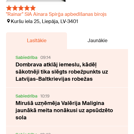
"Rainar" SIA Ainara Spirģa apbedīšanas birojs
Kuršu iela 25, Liepāja, LV-3401
Lasītākie
Jaunākie
Sabiedrība
09:14
Dombrava atklāj iemeslu, kādēļ
sākotnēji tika slēgts robežpunkts uz
Latvijas-Baltkrievijas robežas
Sabiedrība
10:19
Mirušā uzņēmēja Valērija Maligina
jaunākā meita nonākusi uz apsūdzēto
sola