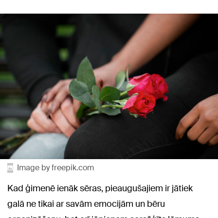
Image by freepik.com
Kad ģimenē ienāk sēras, pieaugušajiem ir jātiek
galā ne tikai ar savām emocijām un bēru