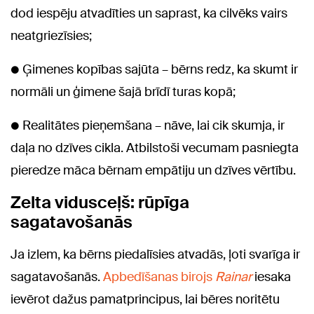
dod iespēju atvadīties un saprast, ka cilvēks vairs
neatgriezīsies;
● Ģimenes kopības sajūta – bērns redz, ka skumt ir
normāli un ģimene šajā brīdī turas kopā;
● Realitātes pieņemšana – nāve, lai cik skumja, ir
daļa no dzīves cikla. Atbilstoši vecumam pasniegta
pieredze māca bērnam empātiju un dzīves vērtību.
Zelta vidusceļš: rūpīga
sagatavošanās
Ja izlem, ka bērns piedalīsies atvadās, ļoti svarīga ir
sagatavošanās.
Apbedīšanas birojs
Rainar
iesaka
ievērot dažus pamatprincipus, lai bēres noritētu