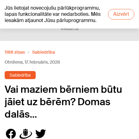
Jūs lietojat novecojušu pārlūkprogrammu,
+20
°C
lapas funkcionalitāte var nedarboties. Mēs
Aizvērt
iesakām atjaunot Jūsu pārluprogrammu.
Reklāma
1188 ziņas
Sabiedrība
Otrdiena, 17. februāris, 2026
Sabiedrība
Vai maziem bērniem būtu
jāiet uz bērēm? Domas
dalās…