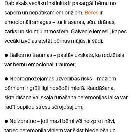
Dabiskais vecāku instinkts ir pasargāt bērnu no
sāpēm un nepatīkamiem brīžiem.
Bēres
ir
emocionāli smagas – tur ir asaras, sēru drānas,
zārks un skumju atmosfēra. Galvenie iemesli, kāpēc
vecāki izvēlas atstāt bērnus mājās, ir šādi:
● Bailes no traumas – pastāv uzskats, ka redzētais
var bērnu emocionāli traumēt;
● Neprognozējamas uzvedības risks – maziem
bērniem ir grūti ilgi nosēdēt mierā. Raudāšana,
skraidīšana vai skaļa runāšana ceremonijas laikā var
radīt papildu stresu sērojošajiem;
● Neizpratne – ļoti mazi bērni vēl neizprot nāvi,
tāpēc ceremonija viņiem var šķist biedējoša un