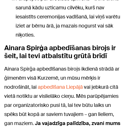
sarunā kādu uzticamu cilvēku, kurš nav
iesaistīts ceremonijas vadīšanā, lai viņš varētu
iziet ar bērnu ārā, ja mazais nogurst vai sāk
niķoties.
Ainara Spirģa apbedīšanas birojs ir
šeit, lai tevi atbalstītu grūtā brīdī
Ainara Spirģa apbedīšanas birojs ikdienā strādā ar
ģimenēm visā Kurzemē, un mūsu mērķis ir
nodrošināt, lai
apbedīšana Liepājā
vai jebkurā citā
vietā notiktu ar vislielāko cieņu. Mēs parūpējamies
par organizatorisko pusi tā, lai tev būtu laiks un
spēks būt kopā ar saviem tuvajiem – gan lieliem,
gan maziem.
Ja vajadzīga palīdzība, zvani mums