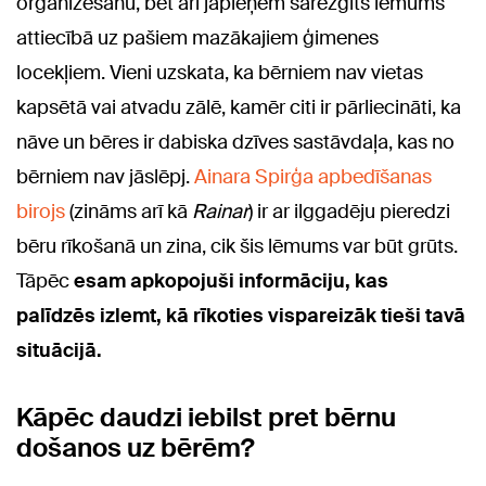
organizēšanu, bet arī jāpieņem sarežģīts lēmums
attiecībā uz pašiem mazākajiem ģimenes
locekļiem. Vieni uzskata, ka bērniem nav vietas
kapsētā vai atvadu zālē, kamēr citi ir pārliecināti, ka
nāve un bēres ir dabiska dzīves sastāvdaļa, kas no
bērniem nav jāslēpj.
Ainara Spirģa apbedīšanas
birojs
(zināms arī kā
Rainar
) ir ar ilggadēju pieredzi
bēru rīkošanā un zina, cik šis lēmums var būt grūts.
Tāpēc
esam apkopojuši informāciju, kas
palīdzēs izlemt, kā rīkoties vispareizāk tieši tavā
situācijā.
Kāpēc daudzi iebilst pret bērnu
došanos uz bērēm?