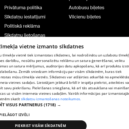
Privātuma politika
Autobusu biļetes
Sīkdatņu iestatījumi
Vilcienu biļetes
Politiskā reklāma
Sīkdatņu lietošanas
noteikumi
 tīmekļa vietne izmanto sīkdatnes
Komentāru pievienošana
 tīmekļa vietnē tiek izmantotas sīkdatnes, lai nodrošinātu un uzlabotu tīmek
nes darbību., nosūtītu personalizētu reklāmu un satura ģenerēšanai, veiktu
āmas un satura mērījumus, auditorijas datu apkopošanu, kā arī produktu izst
TV programma
zlabošanu. Zemāk sniedzam informāciju par visām sīkdatnēm, kuras tiek
Līguma noteikumi
ntotas mūsu tīmekļa vietnēs. Sīkdatnes var atšķirties atkarībā no apmeklētā
rneta vietnes sadaļas. Lietotājam jebkurā brīdī ir iespēja piekrist, atteikties va
360 Ziņu kontakti
īt savu piekrišanu. Piekrišanas sniegšana, kā arī tās atsaukšana vai mainīša
ecas uz visām interneta vietnes sadaļām. Vairāk informācijas par izmantotaj
Helio Media
atnēm skatīt
sīkdatņu izmantošanas noteikumos.
ĪT VISUS PARTNERUS
(1718) →
Portāla palīdzības dienests: e-pasts -
info@1188.lv
PIELĀGOT IZVĒLI
Copyright © 2004-2026 SIA HELIO MEDIA.
All rights reserved.
PIEKRIST VISĀM SĪKDATNĒM