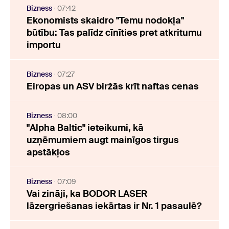
Bizness
07:42
Ekonomists skaidro "Temu nodokļa"
būtību: Tas palīdz cīnīties pret atkritumu
importu
Bizness
07:27
Eiropas un ASV biržās krīt naftas cenas
Bizness
08:00
"Alpha Baltic" ieteikumi, kā
uzņēmumiem augt mainīgos tirgus
apstākļos
Bizness
07:09
Vai zināji, ka BODOR LASER
lāzergriešanas iekārtas ir Nr. 1 pasaulē?