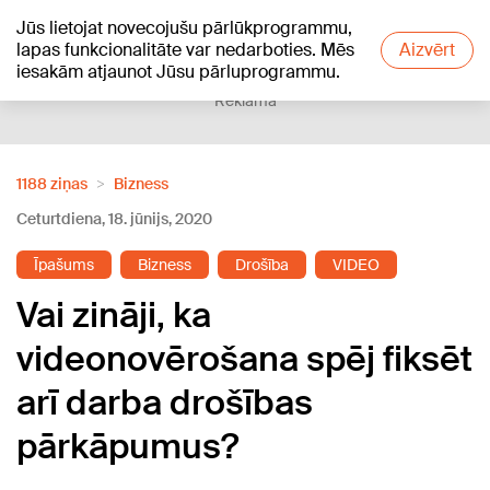
Jūs lietojat novecojušu pārlūkprogrammu,
+21
°C
lapas funkcionalitāte var nedarboties. Mēs
Aizvērt
iesakām atjaunot Jūsu pārluprogrammu.
Reklāma
1188 ziņas
Bizness
Ceturtdiena, 18. jūnijs, 2020
Īpašums
Bizness
Drošība
VIDEO
Vai zināji, ka
videonovērošana spēj fiksēt
arī darba drošības
pārkāpumus?