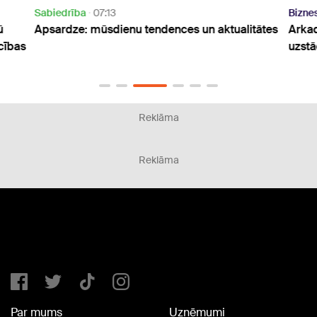
Sabiedrība
07:13
Bizne
ū
Apsardze: mūsdienu tendences un aktualitātes
Arkad
ecības
uzstā
Reklāma
Reklāma
Par mums
Uzņēmumi