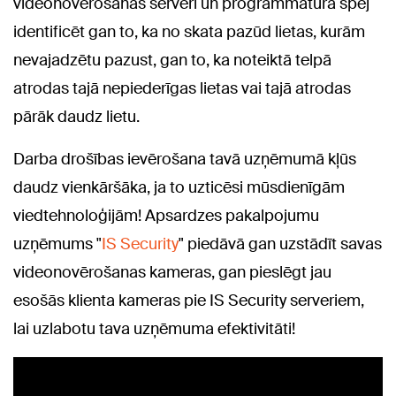
videonovērošanas serveri un programmatūra spēj
identificēt gan to, ka no skata pazūd lietas, kurām
nevajadzētu pazust, gan to, ka noteiktā telpā
atrodas tajā nepiederīgas lietas vai tajā atrodas
pārāk daudz lietu.
Darba drošības ievērošana tavā uzņēmumā kļūs
daudz vienkāršāka, ja to uzticēsi mūsdienīgām
viedtehnoloģijām! Apsardzes pakalpojumu
uzņēmums "
IS Security
" piedāvā gan uzstādīt savas
videonovērošanas kameras, gan pieslēgt jau
esošās klienta kameras pie IS Security serveriem,
lai uzlabotu tava uzņēmuma efektivitāti!