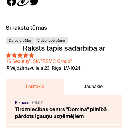
Šī raksta tēmas
Darba drošība
Videonovērošana
Raksts tapis sadarbībā ar
"IS Security", SIA "BSMC Group"
Vējdzirnavu iela 23, Rīga, LV-1024
Lasītākie
Jaunākie
Bizness
08:57
Tirdzniecības centrs "Domina" pilnībā
pārdots igauņu uzņēmējiem