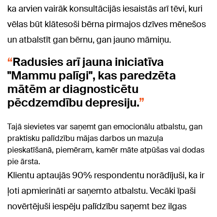
ka arvien vairāk konsultācijās iesaistās arī tēvi, kuri
vēlas būt klātesoši bērna pirmajos dzīves mēnešos
un atbalstīt gan bērnu, gan jauno māmiņu.
Radusies arī jauna iniciatīva
"Mammu palīgi", kas paredzēta
mātēm ar diagnosticētu
pēcdzemdību depresiju.
Tajā sievietes var saņemt gan emocionālu atbalstu, gan
praktisku palīdzību mājas darbos un mazuļa
pieskatīšanā, piemēram, kamēr māte atpūšas vai dodas
pie ārsta.
Klientu aptaujās 90% respondentu norādījuši, ka ir
ļoti apmierināti ar saņemto atbalstu. Vecāki īpaši
novērtējuši iespēju palīdzību saņemt bez ilgas