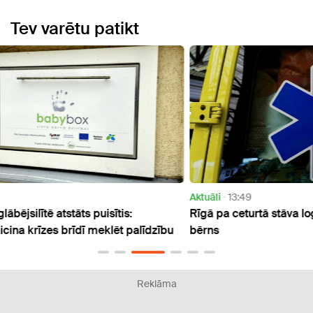
Tev varētu patikt
Aktuāli
13:49
Bērni
Rīgā pa ceturtā stāva logu izkritis četrgadīgs
Angļu
zību
bērns
pārva
Reklāma