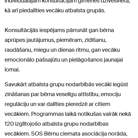
individuālajām konsultācijām ģimenes dzīvesvietā,
kā arī piedalīties vecāku atbalsta grupās.
Konsultācijās iespējams pārrunāt gan bērna
aprūpes jautājumus, piemēram, zīdīšanu,
raudāšanu, miegu un dienas ritmu, gan vecāku
emocionālo pašsajūtu un pielāgošanos jaunajai
lomai.
Savukārt atbalsta grupu nodarbībās vecāki iegūst
zināšanas par bērna veselīgu attīstību, emociju
regulāciju un var dalīties pieredzē ar citiem
vecākiem. Programmas laikā notikušas vairāk nekā
120 izglītojošo atbalsta grupu nodarbības
vecākiem. SOS Bērnu ciemata asociācija norāda,