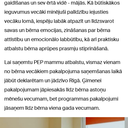
gaidīšanas un sev ērtā vidē - mājās. Kā būtiskākos
ieguvumus vecāki minējuši palīdzību iejusties
vecāku lomā, iespēju labāk atpazīt un līdzsvarot
savas un bērna emocijas, zināšanas par bērna
attīstību un emocionālo labbūtību, kā arī praktisku
atbalstu bērna aprūpes prasmju stiprināšanā.
Lai saņemtu PEP mammu atbalstu, vismaz vienam
no bērna vecākiem pakalpojuma saņemšanas laikā
jābūt deklarētam un jādzīvo Rīgā. Ģimenei
pakalpojumam jāpiesakās līdz bērna astoņu
mēnešu vecumam, bet programmas pakalpojumi
jāsaņem līdz bērna viena gada vecumam.