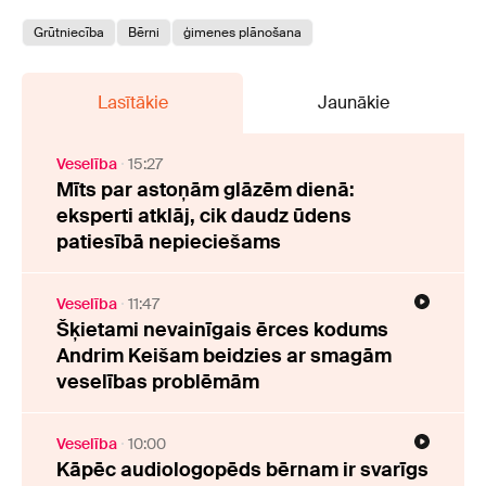
Grūtniecība
Bērni
ģimenes plānošana
Lasītākie
Jaunākie
Veselība
15:27
Mīts par astoņām glāzēm dienā:
eksperti atklāj, cik daudz ūdens
patiesībā nepieciešams
Veselība
11:47
Šķietami nevainīgais ērces kodums
Andrim Keišam beidzies ar smagām
veselības problēmām
Veselība
10:00
Kāpēc audiologopēds bērnam ir svarīgs