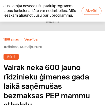
Jūs lietojat novecojušu pārlūkprogrammu,
+21
°C
lapas funkcionalitāte var nedarboties. Mēs
Aizvērt
iesakām atjaunot Jūsu pārluprogrammu.
Reklāma
1188 ziņas
Veselība
Trešdiena, 13. maijs, 2026
Bērni
Vairāk nekā 600 jauno
rīdzinieku ģimenes gada
laikā saņēmušas
bezmaksas PEP mammu