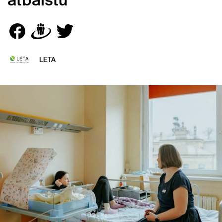
atbalstu
LETA