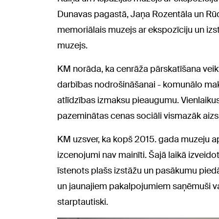
Dunavas pagastā, Jaņa Rozentāla un Rū
memoriālais muzejs ar ekspozīciju un izs
muzejs.
KM norāda, ka cenrāža pārskatīšana vei
darbības nodrošināšanai - komunālo maks
atlīdzības izmaksu pieaugumu. Vienlaikus
pazeminātas cenas sociāli vismazāk aiz
KM uzsver, ka kopš 2015. gada muzeju a
izcenojumi nav mainīti. Šajā laikā izveid
īstenots plašs izstāžu un pasākumu pied
un jaunajiem pakalpojumiem saņēmuši va
starptautiski.