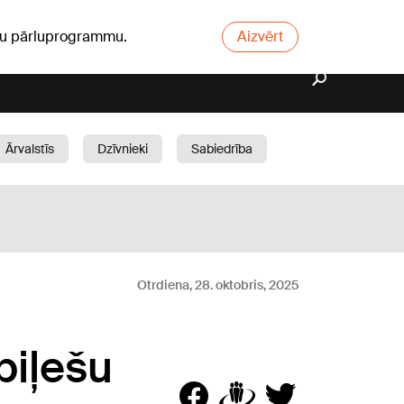
ūsu pārluprogrammu.
Aizvērt
Ārvalstīs
Dzīvnieki
Sabiedrība
Dārzs
Otrdiena, 28. oktobris, 2025
biļešu