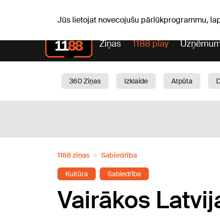
Pk, 07.08.2026.
+21
°C
Alfrēds, Fredis, Madars
Jūs lietojat novecojušu pārlūkprogrammu, la
Ziņas
1188 play
Uzņēmum
360 Ziņas
Izklaide
Atpūta
Aktuāli
Satiksme
Skaistumam
1188 ziņas
Sabiedrība
Kultūra
Sabiedrība
Vairākos Latvi