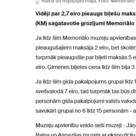
Raiņa un Aspazijas māja. Foto: Memoriālo
Vidēji par 2,7 eiro pieaugs biļešu mak
(KM) sagatavotie grozījumi Memoriālo
Ja līdz šim Memoriālo muzeju apvienība
pieaugušajiem maksāja 2 eiro, bet skolēn
turpmāk pieaugušie par biļeti maksās 5 ei
eiro. Ģimenes biļetes cena līdz šim bija 3 
Ja līdz šim gida pakalpojums grupai līdz
svešvalodā 7 eiro, tad turpmāk tas būs di
personām gida pakalpojumi valsts valodā 
savukārt grupai no 6 līdz 15 personām - at
Muzeju apvienību veido seši muzeji - Jāņ
Raiņa un Aspazijas muzejs ar ekspozīciju