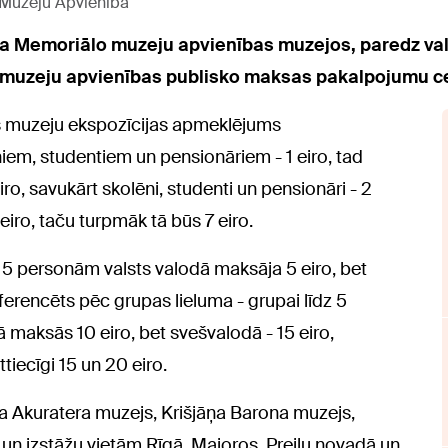
 Muzeju Apvienība
sa Memoriālo muzeju apvienības muzejos, paredz vald
 muzeju apvienības publisko maksas pakalpojumu c
s muzeju ekspozīcijas apmeklējums
iem, studentiem un pensionāriem - 1 eiro, tad
ro, savukārt skolēni, studenti un pensionāri - 2
eiro, taču turpmāk tā būs 7 eiro.
 15 personām valsts valodā maksāja 5 eiro, bet
ferencēts pēc grupas lieluma - grupai līdz 5
maksās 10 eiro, bet svešvalodā - 15 eiro,
tiecīgi 15 un 20 eiro.
a Akuratera muzejs, Krišjāņa Barona muzejs,
 un izstāžu vietām Rīgā, Majoros, Preiļu novadā un