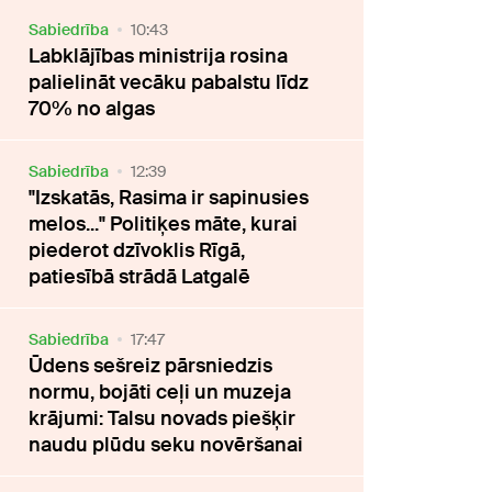
Sabiedrība
10:43
Labklājības ministrija rosina
palielināt vecāku pabalstu līdz
70% no algas
Sabiedrība
12:39
"Izskatās, Rasima ir sapinusies
melos..." Politiķes māte, kurai
piederot dzīvoklis Rīgā,
patiesībā strādā Latgalē
Sabiedrība
17:47
Ūdens sešreiz pārsniedzis
normu, bojāti ceļi un muzeja
krājumi: Talsu novads piešķir
naudu plūdu seku novēršanai