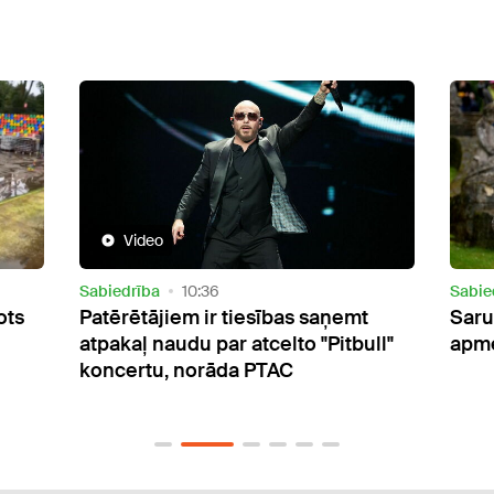
Sabiedrība
15:49
Sabie
Sarunu festivālu "Lampa" šogad
Mūžī
ll"
apmeklējuši vismaz 27 000 cilvēku
rokm