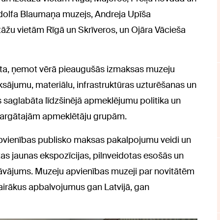
dolfa Blaumaņa muzejs, Andreja Upīša
tāžu vietām Rīgā un Skrīveros, un Ojāra Vācieša
kta, ņemot vērā pieaugušās izmaksas muzeju
ājumu, materiālu, infrastruktūras uzturēšanas un
 saglabāta līdzšinējā apmeklējumu politika un
sargātajām apmeklētāju grupām.
pvienības publisko maksas pakalpojumu veidi un
otas jaunas ekspozīcijas, pilnveidotas esošās un
āvājums. Muzeju apvienības muzeji par novitātēm
irākus apbalvojumus gan Latvijā, gan