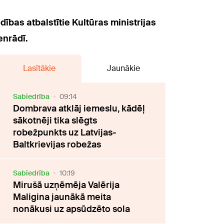
ības atbalstītie Kultūras ministrijas
enrādī.
Lasītākie
Jaunākie
Sabiedrība
09:14
Dombrava atklāj iemeslu, kādēļ
sākotnēji tika slēgts
robežpunkts uz Latvijas-
Baltkrievijas robežas
Sabiedrība
10:19
Mirušā uzņēmēja Valērija
Maligina jaunākā meita
nonākusi uz apsūdzēto sola