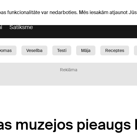
Laika ziņas
Horoskopi
pas funkcionalitāte var nedarboties. Mēs iesakām atjaunot J
i
Satiksme
Domas
Veselība
Testi
Māja
Receptes
Bērni
Auto
1188 play
Sports
Bizness
Reklāma
jas muzejos pieaugs 