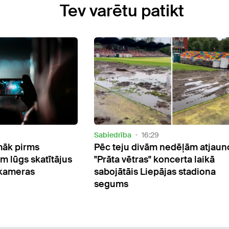
Tev varētu patikt
Video
Sabiedrība
10:36
dēļām atjaunots
Patērētājiem ir tiesības saņemt
certa laikā
atpakaļ naudu par atcelto "Pitbu
as stadiona
koncertu, norāda PTAC