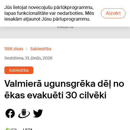
Jūs lietojat novecojušu pārlūkprogrammu,
+16
°C
lapas funkcionalitāte var nedarboties. Mēs
Aizvērt
iesakām atjaunot Jūsu pārluprogrammu.
Reklāma
1188 ziņas
Sabiedrība
Sestdiena, 13. jūnijs, 2026
Sabiedrība
Valmierā ugunsgrēka dēļ no
ēkas evakuēti 30 cilvēki