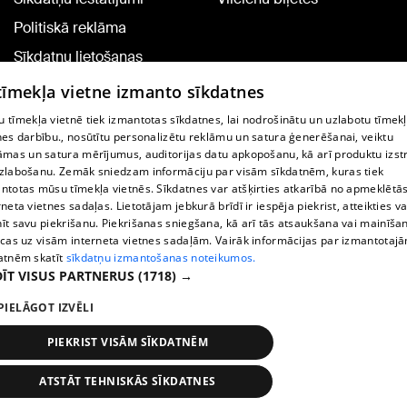
Politiskā reklāma
Sīkdatņu lietošanas
noteikumi
 tīmekļa vietne izmanto sīkdatnes
Komentāru pievienošana
 tīmekļa vietnē tiek izmantotas sīkdatnes, lai nodrošinātu un uzlabotu tīmek
nes darbību., nosūtītu personalizētu reklāmu un satura ģenerēšanai, veiktu
āmas un satura mērījumus, auditorijas datu apkopošanu, kā arī produktu izst
TV programma
zlabošanu. Zemāk sniedzam informāciju par visām sīkdatnēm, kuras tiek
Līguma noteikumi
ntotas mūsu tīmekļa vietnēs. Sīkdatnes var atšķirties atkarībā no apmeklētā
rneta vietnes sadaļas. Lietotājam jebkurā brīdī ir iespēja piekrist, atteikties va
360 Ziņu kontakti
īt savu piekrišanu. Piekrišanas sniegšana, kā arī tās atsaukšana vai mainīša
ecas uz visām interneta vietnes sadaļām. Vairāk informācijas par izmantotaj
Helio Media
atnēm skatīt
sīkdatņu izmantošanas noteikumos.
ĪT VISUS PARTNERUS
(1718) →
Portāla palīdzības dienests: e-pasts -
info@1188.lv
PIELĀGOT IZVĒLI
Copyright © 2004-2026 SIA HELIO MEDIA.
All rights reserved.
PIEKRIST VISĀM SĪKDATNĒM
ATSTĀT TEHNISKĀS SĪKDATNES
Ziņas
Meklēt
1188 play
Satiksme
Vairāk