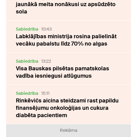
jaunākā meita nonākusi uz apsūdzēto
sola
Sabiedrība
10:43
Labklājības ministrija rosina palielināt
vecāku pabalstu līdz 70% no algas
Sabiedrība
13:22
Visa Bauskas pilsētas pamatskolas
vadība iesniegusi atlūgumus
Sabiedrība
15:11
Rinkēvičs aicina steidzami rast papildu
finansējumu onkoloģijas un cukura
diabēta pacientiem
Reklāma