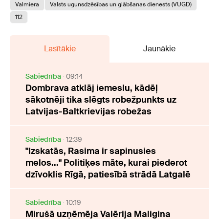
Valmiera
Valsts ugunsdzēsības un glābšanas dienests (VUGD)
112
Lasītākie
Jaunākie
Sabiedrība
09:14
Dombrava atklāj iemeslu, kādēļ
sākotnēji tika slēgts robežpunkts uz
Latvijas-Baltkrievijas robežas
Sabiedrība
12:39
"Izskatās, Rasima ir sapinusies
melos..." Politiķes māte, kurai piederot
dzīvoklis Rīgā, patiesībā strādā Latgalē
Sabiedrība
10:19
Mirušā uzņēmēja Valērija Maligina