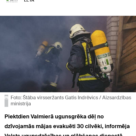
LETA
Foto: Štāba virsseržants Gatis Indrēvics / Aizsardzības
ministrija
Piektdien Valmierā ugunsgrēka dēļ no
dzīvojamās mājas evakuēti 30 cilvēki, informēja