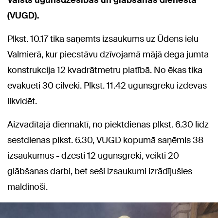
Valsts ugunsdzēsības un glābšanas dienestā
(VUGD).
Plkst. 10.17 tika saņemts izsaukums uz Ūdens ielu
Valmierā, kur piecstāvu dzīvojamā mājā dega jumta
konstrukcija 12 kvadrātmetru platībā. No ēkas tika
evakuēti 30 cilvēki. Plkst. 11.42 ugunsgrēku izdevās
likvidēt.
Aizvadītajā diennaktī, no piektdienas plkst. 6.30 līdz
sestdienas plkst. 6.30, VUGD kopumā saņēmis 38
izsaukumus - dzēsti 12 ugunsgrēki, veikti 20
glābšanas darbi, bet seši izsaukumi izrādījušies
maldinoši.