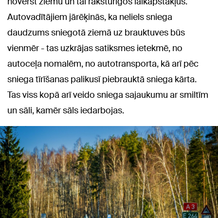
novērst ziemu un tai raksturīgos laikapstākļus.
Autovadītājiem jārēķinās, ka neliels sniega
daudzums sniegotā ziemā uz brauktuves būs
vienmēr - tas uzkrājas satiksmes ietekmē, no
autoceļa nomalēm, no autotransporta, kā arī pēc
sniega tīrīšanas palikusī piebrauktā sniega kārta.
Tas viss kopā arī veido sniega sajaukumu ar smiltīm
un sāli, kamēr sāls iedarbojas.