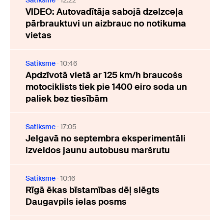
VIDEO: Autovadītāja sabojā dzelzceļa
pārbrauktuvi un aizbrauc no notikuma
vietas
Satiksme
10:46
Apdzīvotā vietā ar 125 km/h braucošs
motociklists tiek pie 1400 eiro soda un
paliek bez tiesībām
Satiksme
17:05
Jelgavā no septembra eksperimentāli
izveidos jaunu autobusu maršrutu
Satiksme
10:16
Rīgā ēkas bīstamības dēļ slēgts
Daugavpils ielas posms