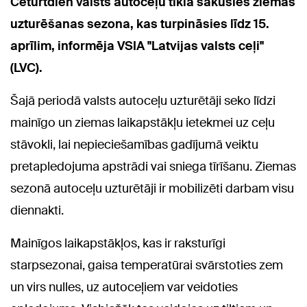
Ceturtdien valsts autoceļu tīklā sākusies ziemas
uzturēšanas sezona, kas turpināsies līdz 15.
aprīlim, informēja VSIA "Latvijas valsts ceļi"
(LVC).
Šajā periodā valsts autoceļu uzturētāji seko līdzi
mainīgo un ziemas laikapstākļu ietekmei uz ceļu
stāvokli, lai nepieciešamības gadījumā veiktu
pretapledojuma apstrādi vai sniega tīrīšanu. Ziemas
sezonā autoceļu uzturētāji ir mobilizēti darbam visu
diennakti.
Mainīgos laikapstākļos, kas ir raksturīgi
starpsezonai, gaisa temperatūrai svārstoties zem
un virs nulles, uz autoceļiem var veidoties