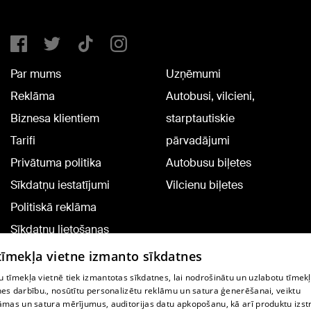
Par mums
Uzņēmumi
Reklāma
Autobusi, vilcieni,
Biznesa klientiem
starptautiskie
Tarifi
pārvadājumi
Privātuma politika
Autobusu biļetes
Sīkdatņu iestatījumi
Vilcienu biļetes
Politiskā reklāma
Sīkdatņu lietošanas
noteikumi
 tīmekļa vietne izmanto sīkdatnes
Komentāru pievienošana
 tīmekļa vietnē tiek izmantotas sīkdatnes, lai nodrošinātu un uzlabotu tīmek
nes darbību., nosūtītu personalizētu reklāmu un satura ģenerēšanai, veiktu
āmas un satura mērījumus, auditorijas datu apkopošanu, kā arī produktu izst
TV programma