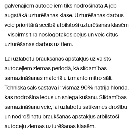
galvenajiem autoceļiem tiks nodrošināta A jeb
augstākā uzturēšanas klase. Uzturēšanas darbus
veic prioritārā secībā atbilstoši uzturēšanas klasēm
- vispirms tīra noslogotākos ceļus un veic citus
uzturēšanas darbus uz tiem.
Lai uzlabotu braukšanas apstākļus uz valsts
autoceļiem ziemas periodā, kā slīdamības
samazināšanas materiālu izmanto mitro sāli.
Tehniskā sāls sastāvā ir vismaz 90% nātrija hlorīda,
kas nodrošina ledus un sniega kušanu. Slīdamības
samazināšanu veic, lai uzlabotu satiksmes drošību
un nodrošinātu braukšanas apstākļus atbilstoši
autoceļu ziemas uzturēšanas klasēm.