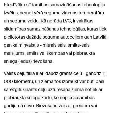
Efektīvāko slīdamības samazināšanas tehnoloģiju
izvēlas, ņemot vērā seguma virsmas temperatūru
un seguma veidu. Kā norāda LVC, ir vairākas
slīdamības samazināšanas tehnoloģijas, kuras tiek
pielietotas dažāda seguma autoceļiem gan Latvijā,
gan kaimiņvalstīs - mitrais sāls, smilts-sāls
maisījums, smilts vai šķembas vai piebraukta
sniega (ledus) rievošana.
Valsts ceļu tīklā ir arī daudz grants ceļu - gandrīz 11
000 kilometru, un ziemā tos izbraukt var būt īpaši
sarežģīti. Grants ceļu uzturēšana ziemā notiek ar
piebraukta sniega kārtu, ko nepieciešamības
gadījumā rievo. Rievošanu veic ar greidera vai