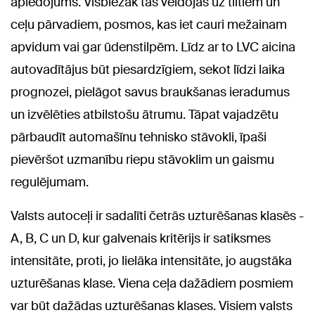
apledojums. Visbiežāk tas veidojas uz tiltiem un
ceļu pārvadiem, posmos, kas iet cauri mežainam
apvidum vai gar ūdenstilpēm. Līdz ar to LVC aicina
autovadītājus būt piesardzīgiem, sekot līdzi laika
prognozei, pielāgot savus braukšanas ieradumus
un izvēlēties atbilstošu ātrumu. Tāpat vajadzētu
pārbaudīt automašīnu tehnisko stāvokli, īpaši
pievēršot uzmanību riepu stāvoklim un gaismu
regulējumam.
Valsts autoceļi ir sadalīti četrās uzturēšanas klasēs -
A, B, C un D, kur galvenais kritērijs ir satiksmes
intensitāte, proti, jo lielāka intensitāte, jo augstāka
uzturēšanas klase. Viena ceļa dažādiem posmiem
var būt dažādas uzturēšanas klases. Visiem valsts