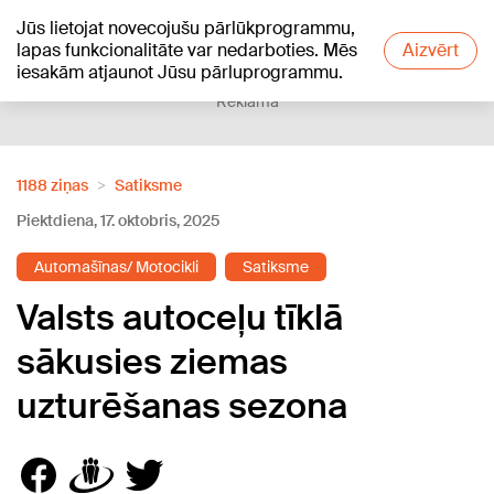
Jūs lietojat novecojušu pārlūkprogrammu,
+12
°C
lapas funkcionalitāte var nedarboties. Mēs
Aizvērt
iesakām atjaunot Jūsu pārluprogrammu.
Reklāma
1188 ziņas
Satiksme
Piektdiena, 17. oktobris, 2025
Automašīnas/ Motocikli
Satiksme
Valsts autoceļu tīklā
sākusies ziemas
uzturēšanas sezona