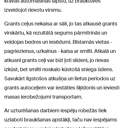
kravas automašīnas lāpstu, uz brauktuves
izveidojot rievotu virsmu.
Grants ceļus nekaisa ar sāli, jo tas atkausē grants
virskārtu, kā rezultātā segums pārmitrinās un
veidojas bedres un iesēdumi. Bīstamās vietas -
pagriezienus, uzkalnus - kaisa ar smilti. Atkalā un
atkusnī grants ceļi var būt ļoti slideni, jo rievas
izkūst, bet smilti noskalo kūstošā sniega ūdens.
Savukārt ilgstošos atkušņa un lietus periodos uz
grants autoceļiem var iestāties šķīdonis un ieviesti
masas ierobežojumi transportam.
Ar uzturēšanas darbiem iespēju robežās tiek
uzlaboti braukšanas apstākļi, taču nav iespējams