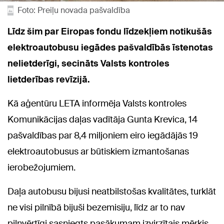
Foto: Preiļu novada pašvaldība
Līdz šim par Eiropas fondu līdzekļiem notikušās
elektroautobusu iegādes pašvaldībās īstenotas
nelietderīgi, secināts Valsts kontroles
lietderības revīzijā.
Kā aģentūru LETA informēja Valsts kontroles
Komunikācijas daļas vadītāja Gunta Krevica, 14
pašvaldības par 8,4 miljoniem eiro iegādājās 19
elektroautobusus ar būtiskiem izmantošanas
ierobežojumiem.
Daļa autobusu bijusi neatbilstošas kvalitātes, turklāt
ne visi pilnībā bijuši bezemisiju, līdz ar to nav
pilnvērtīgi sasniegts pasākumam izvirzītais mērķis.