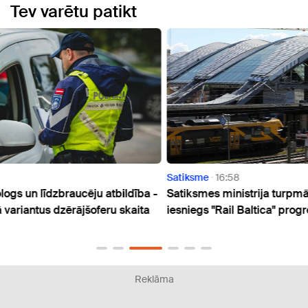
Tev varētu patikt
Satiksme
16:58
Satik
ība -
Satiksmes ministrija turpmāk katru mēnesi
Rīgas
aita
iesniegs "Rail Baltica" progresa ziņojumu
izmai
pārm
Reklāma