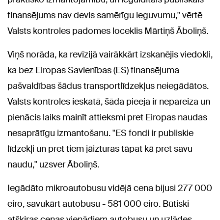
finansējums nav devis samērīgu ieguvumu," vērtē
Valsts kontroles padomes loceklis Mārtiņš Āboliņš.
Viņš norāda, ka revīzijā vairākkārt izskanējis viedokli,
ka bez Eiropas Savienības (ES) finansējuma
pašvaldības šādus transportlīdzekļus neiegādātos.
Valsts kontroles ieskatā, šāda pieeja ir nepareiza un
pienācis laiks mainīt attieksmi pret Eiropas naudas
nesaprātīgu izmantošanu. "ES fondi ir publiskie
līdzekļi un pret tiem jāizturas tāpat kā pret savu
naudu," uzsver Āboliņš.
Iegādāto mikroautobusu vidējā cena bijusi 277 000
eiro, savukārt autobusu - 581 000 eiro. Būtiski
atšķiras cenas vienādiem autobusu un uzlādes