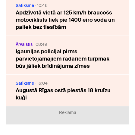
Satiksme
10:46
Apdzīvotā vietā ar 125 km/h braucošs
motociklists tiek pie 1400 eiro soda un
paliek bez tiesībām
Ārvalstīs
08:49
Igaunijas policijai pirms
pārvietojamajiem radariem turpmāk
būs jāliek brīdinājuma zīmes
Satiksme
16:04
Augustā Rīgas ostā piestās 18 kruīzu
kuģi
Reklāma