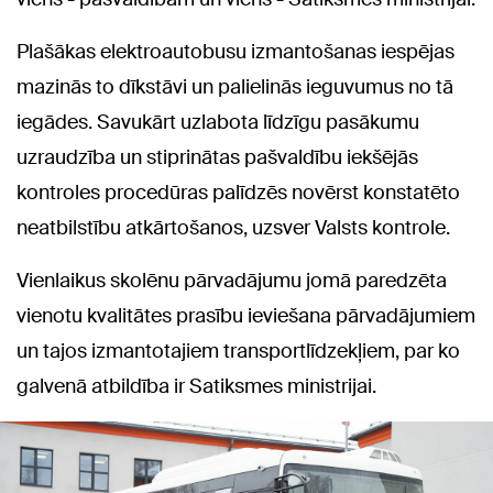
Plašākas elektroautobusu izmantošanas iespējas
mazinās to dīkstāvi un palielinās ieguvumus no tā
iegādes. Savukārt uzlabota līdzīgu pasākumu
uzraudzība un stiprinātas pašvaldību iekšējās
kontroles procedūras palīdzēs novērst konstatēto
neatbilstību atkārtošanos, uzsver Valsts kontrole.
Vienlaikus skolēnu pārvadājumu jomā paredzēta
vienotu kvalitātes prasību ieviešana pārvadājumiem
un tajos izmantotajiem transportlīdzekļiem, par ko
galvenā atbildība ir Satiksmes ministrijai.