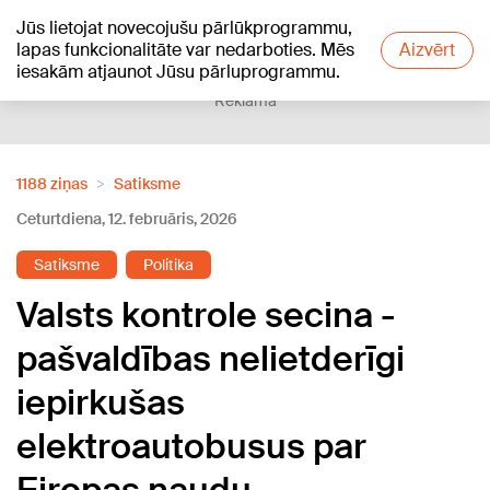
Jūs lietojat novecojušu pārlūkprogrammu,
+21
°C
lapas funkcionalitāte var nedarboties. Mēs
Aizvērt
iesakām atjaunot Jūsu pārluprogrammu.
Reklāma
1188 ziņas
Satiksme
Ceturtdiena, 12. februāris, 2026
Satiksme
Politika
Valsts kontrole secina -
pašvaldības nelietderīgi
iepirkušas
elektroautobusus par