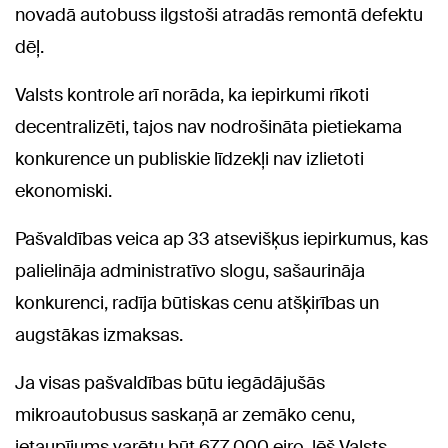
novadā autobuss ilgstoši atradās remontā defektu
dēļ.
Valsts kontrole arī norāda, ka iepirkumi rīkoti
decentralizēti, tajos nav nodrošināta pietiekama
konkurence un publiskie līdzekļi nav izlietoti
ekonomiski.
Pašvaldības veica ap 33 atsevišķus iepirkumus, kas
palielināja administratīvo slogu, sašaurināja
konkurenci, radīja būtiskas cenu atšķirības un
augstākas izmaksas.
Ja visas pašvaldības būtu iegādājušās
mikroautobusus saskaņā ar zemāko cenu,
ietaupījums varētu būt 677 000 eiro, lēš Valsts