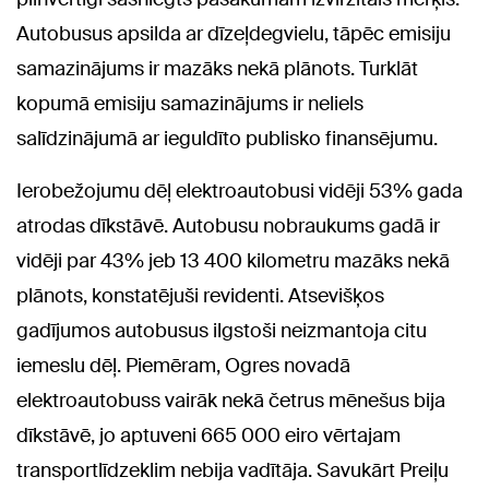
Autobusus apsilda ar dīzeļdegvielu, tāpēc emisiju
samazinājums ir mazāks nekā plānots. Turklāt
kopumā emisiju samazinājums ir neliels
salīdzinājumā ar ieguldīto publisko finansējumu.
Ierobežojumu dēļ elektroautobusi vidēji 53% gada
atrodas dīkstāvē. Autobusu nobraukums gadā ir
vidēji par 43% jeb 13 400 kilometru mazāks nekā
plānots, konstatējuši revidenti. Atsevišķos
gadījumos autobusus ilgstoši neizmantoja citu
iemeslu dēļ. Piemēram, Ogres novadā
elektroautobuss vairāk nekā četrus mēnešus bija
dīkstāvē, jo aptuveni 665 000 eiro vērtajam
transportlīdzeklim nebija vadītāja. Savukārt Preiļu