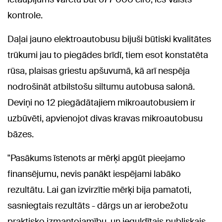
kontrole.
Daļai jauno elektroautobusu bijuši būtiski kvalitātes
trūkumi jau to piegādes brīdī, tiem esot konstatēta
rūsa, plaisas griestu apšuvumā, kā arī nespēja
nodrošināt atbilstošu siltumu autobusa salonā.
Deviņi no 12 piegādātajiem mikroautobusiem ir
uzbūvēti, apvienojot divas kravas mikroautobusu
bāzes.
"Pasākums īstenots ar mērķi apgūt pieejamo
finansējumu, nevis panākt iespējami labāko
rezultātu. Lai gan izvirzītie mērķi bija pamatoti,
sasniegtais rezultāts - dārgs un ar ierobežotu
praktisko izmantojamību, un ieguldītais publiskais