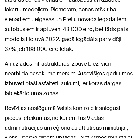
iekārtu modeļiem. Piemēram, cenas atšķirība
vienādiem Jelgavas un Preiļu novadā iegādātiem
autobusiem ir aptuveni 43 000 eiro, bet tāds pats
modelis Lietuvā 2022. gadā iegādāts par vidēji
37% jeb 168 000 eiro lētāk.
Arī uzlādes infrastruktūras izbūve bieži vien
neatbilda pasākuma mērķim. Atsevišķos gadījumos
izbūvēti plaši asfaltēti laukumi, ierīkotas dārgas
labiekārtojuma zonas.
Revīzijas noslēgumā Valsts kontrole ir sniegusi
piecus ieteikumus, no kuriem trīs Viedās
administrācijas un reģionālās attīstības ministrijai,
viens - pašvaldībām un viens - Satiksmes ministrijai.