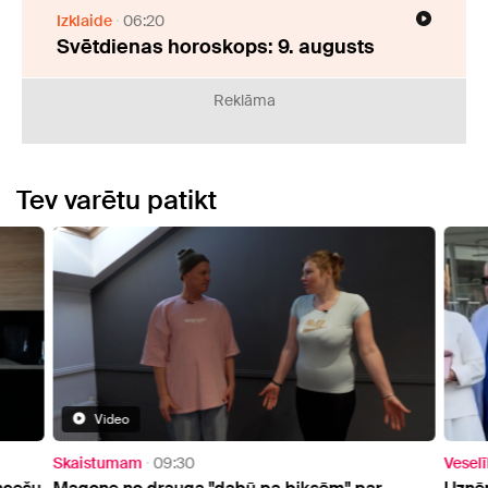
Izklaide
06:20
Svētdienas horoskops: 9. augusts
Reklāma
Tev varētu patikt
Video
Skaistumam
09:30
Vesel