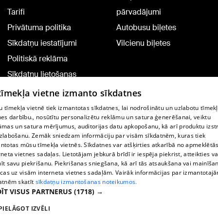
Tarifi
pārvadājumi
Privātuma politika
Autobusu biļetes
Sīkdatņu iestatījumi
Vilcienu biļetes
Politiskā reklāma
Sīkdatņu lietošanas
noteikumi
 tīmekļa vietne izmanto sīkdatnes
Komentāru pievienošana
 tīmekļa vietnē tiek izmantotas sīkdatnes, lai nodrošinātu un uzlabotu tīmek
nes darbību., nosūtītu personalizētu reklāmu un satura ģenerēšanai, veiktu
āmas un satura mērījumus, auditorijas datu apkopošanu, kā arī produktu izst
TV programma
zlabošanu. Zemāk sniedzam informāciju par visām sīkdatnēm, kuras tiek
Līguma noteikumi
ntotas mūsu tīmekļa vietnēs. Sīkdatnes var atšķirties atkarībā no apmeklētā
rneta vietnes sadaļas. Lietotājam jebkurā brīdī ir iespēja piekrist, atteikties va
360 Ziņu kontakti
īt savu piekrišanu. Piekrišanas sniegšana, kā arī tās atsaukšana vai mainīša
ecas uz visām interneta vietnes sadaļām. Vairāk informācijas par izmantotaj
Helio Media
atnēm skatīt
sīkdatņu izmantošanas noteikumos.
ĪT VISUS PARTNERUS
(1718) →
Portāla palīdzības dienests: e-pasts -
info@1188.lv
PIELĀGOT IZVĒLI
Copyright © 2004-2026 SIA HELIO MEDIA.