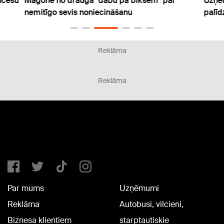
ncešu
Magone no drauga "dabū pa biksēm" par
Uzņēm
nemitīgo sevis noniecināšanu
palīd
Reklāma
Reklāma
Par mums
Uzņēmumi
Reklāma
Autobusi, vilcieni,
Biznesa klientiem
starptautiskie