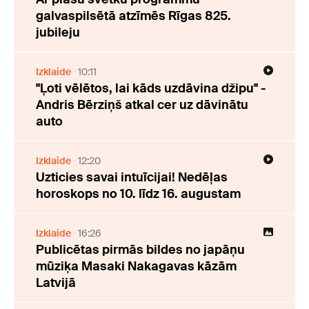
galvaspilsētā atzīmēs Rīgas 825.
jubileju
Izklaide
10:11
"Ļoti vēlētos, lai kāds uzdāvina džipu" -
Andris Bērziņš atkal cer uz dāvinātu
auto
Izklaide
12:20
Uzticies savai intuīcijai! Nedēļas
horoskops no 10. līdz 16. augustam
Izklaide
16:26
Publicētas pirmās bildes no japāņu
mūziķa Masaki Nakagavas kāzām
Latvijā