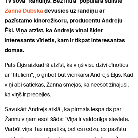
TV šovā "Randiņš. Bez filtra" populārā stiliste
Žanna Dubska
devusies uz randiņu ar
pazīstamo kinorežisoru, producentu Andreju
Ēķi. Viņa atzīst, ka Andrejs viņai šķiet
interesants vīrietis, kam ir tikpat interesantas
domas.
Pats Ēķis aizkadrā atzīst, ka viņš visu dzīvi cīnoties
ar "tituliem", jo gribot būt vienkārši Andrejs Ēķis. Kad
viņi abi satiekas, Žanna smejas, ka neesot zinājusi,
ka viņš ir precējies.
Savukārt Andrejs atklāj, ka pirmais iespaids par
Žannu viņam esot šāds: "Viņa ir valdonīga sieviete.
Varbūt viņai tas nepatiks, bet es redzu, es pazīstu