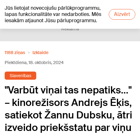
Jūs lietojat novecojušu pārlūkprogrammu,
+26
°C
lapas funkcionalitāte var nedarboties. Mēs
Aizvērt
iesakām atjaunot Jūsu pārluprogrammu.
Reklāma
1188 ziņas
Izklaide
Piektdiena, 18. oktobris, 2024
Slavenības
"Varbūt viņai tas nepatiks..."
– kinorežisors Andrejs Ēķis,
satiekot Žannu Dubsku, ātri
izveido priekšstatu par viņu