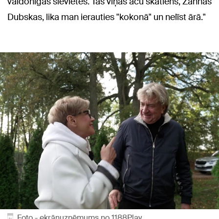
valdonīgas sievietes. Tas viņas acu skatiens, Žannas
Dubskas, lika man ierauties "kokonā" un nelīst ārā."
Foto - ekrānuzņēmums no 1188Play