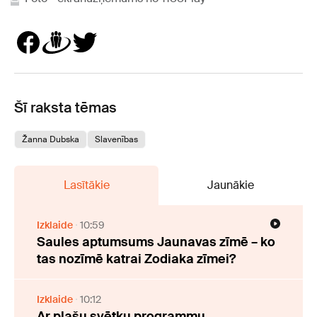
Šī raksta tēmas
Žanna Dubska
Slavenības
Lasītākie
Jaunākie
Izklaide
10:59
Saules aptumsums Jaunavas zīmē – ko
tas nozīmē katrai Zodiaka zīmei?
Izklaide
10:12
Ar plašu svētku programmu