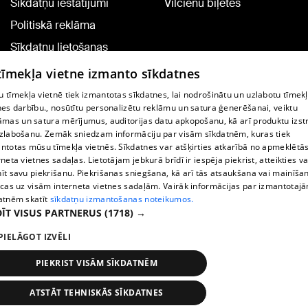
Sīkdatņu iestatījumi
Vilcienu biļetes
Politiskā reklāma
Sīkdatņu lietošanas
noteikumi
 tīmekļa vietne izmanto sīkdatnes
Komentāru pievienošana
 tīmekļa vietnē tiek izmantotas sīkdatnes, lai nodrošinātu un uzlabotu tīmek
nes darbību., nosūtītu personalizētu reklāmu un satura ģenerēšanai, veiktu
āmas un satura mērījumus, auditorijas datu apkopošanu, kā arī produktu izst
TV programma
zlabošanu. Zemāk sniedzam informāciju par visām sīkdatnēm, kuras tiek
Līguma noteikumi
ntotas mūsu tīmekļa vietnēs. Sīkdatnes var atšķirties atkarībā no apmeklētā
rneta vietnes sadaļas. Lietotājam jebkurā brīdī ir iespēja piekrist, atteikties va
360 Ziņu kontakti
īt savu piekrišanu. Piekrišanas sniegšana, kā arī tās atsaukšana vai mainīša
ecas uz visām interneta vietnes sadaļām. Vairāk informācijas par izmantotaj
Helio Media
atnēm skatīt
sīkdatņu izmantošanas noteikumos.
ĪT VISUS PARTNERUS
(1718) →
Portāla palīdzības dienests: e-pasts -
info@1188.lv
PIELĀGOT IZVĒLI
Copyright © 2004-2026 SIA HELIO MEDIA.
All rights reserved.
PIEKRIST VISĀM SĪKDATNĒM
ATSTĀT TEHNISKĀS SĪKDATNES
Ziņas
Meklēt
1188 play
Satiksme
Vairāk