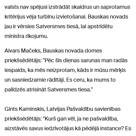
valsts nav spējusi izstrādāt skaidrus un saprotamus
kritērijus vēja turbīnu izvietošanai. Bauskas novads
jau ir vērsies Satversmes tiesā, lai apstrīdētu
ministra rīkojumu.
Aivars Mačeks, Bauskas novada domes
priekšsēdētājs: "Pēc šīs dienas sarunas man radās
iespaids, ka mēs neizprotam, kāds ir mūsu mērķis
un sasniedzamie rādītāji. Es ceru, ka mums to
palīdzēs atrisināt Satversmes tiesa."
Gints Kaminskis, Latvijas Pašvaldību savienības
priekšsēdētājs: "Kurš gan vēl, ja ne pašvaldība,
aizstāvēs savus iedzīvotājus kā pēdējā instance? Es