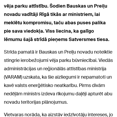
vēja parku attīstību. Šodien Bauskas un Preiļu
novadu vadītāji Rīgā tikās ar ministriem, lai
meklētu kompromisu, taču abas puses palika
pie sava viedokļa. Viss liecina, ka galīgo
lēmumu šajā strīdā pieņems Satversmes tiesa.
Strīda pamatā ir Bauskas un Preiļu novadu noteiktie
stingrie ierobežojumi vēja parku būvniecībai. Viedās
administrācijas un reģionālās attīstības ministrija
(VARAM) uzskata, ka šie aizliegumi ir nepamatoti un
kavē valsts enerģētisko neatkarību. Pirms divām
nedēļām ministrs izdeva rīkojumu daļēji apturēt abu
novadu teritorijas plānojumus.
Vietvaras norāda, ka aizstāv iedzīvotāju intereses, jo