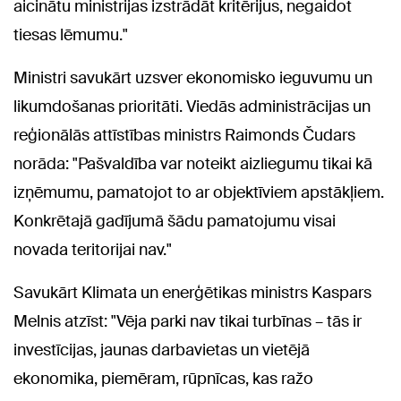
aicinātu ministrijas izstrādāt kritērijus, negaidot
tiesas lēmumu."
Ministri savukārt uzsver ekonomisko ieguvumu un
likumdošanas prioritāti. Viedās administrācijas un
reģionālās attīstības ministrs Raimonds Čudars
norāda: "Pašvaldība var noteikt aizliegumu tikai kā
izņēmumu, pamatojot to ar objektīviem apstākļiem.
Konkrētajā gadījumā šādu pamatojumu visai
novada teritorijai nav."
Savukārt Klimata un enerģētikas ministrs Kaspars
Melnis atzīst: "Vēja parki nav tikai turbīnas – tās ir
investīcijas, jaunas darbavietas un vietējā
ekonomika, piemēram, rūpnīcas, kas ražo