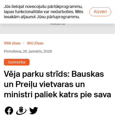
Jūs lietojat novecojušu pārlūkprogrammu,
+21
°C
lapas funkcionalitāte var nedarboties. Mēs
Aizvērt
iesakām atjaunot Jūsu pārluprogrammu.
Reklāma
1188 ziņas
360 Ziņas
Pirmdiena, 26. janvāris, 2026
Sabiedrība
Vēja parku strīds: Bauskas
un Preiļu vietvaras un
ministri paliek katrs pie sava