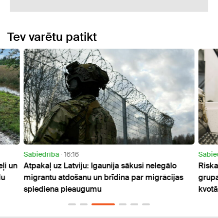
Tev varētu patikt
Sabiedrība
16:16
Sabie
ļi un
Atpakaļ uz Latviju: Igaunija sākusi nelegālo
Riska
du
migrantu atdošanu un brīdina par migrācijas
grupa
spiediena pieaugumu
kvotā