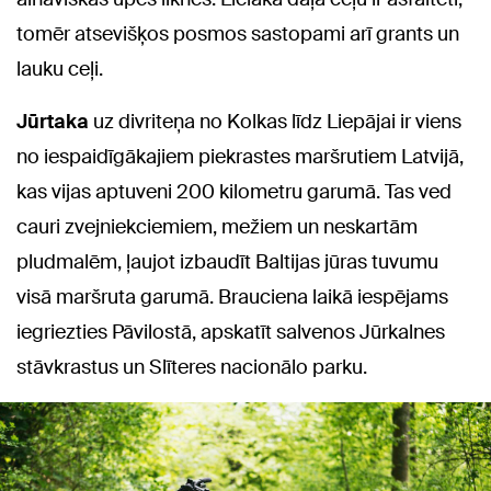
tomēr atsevišķos posmos sastopami arī grants un
lauku ceļi.
Jūrtaka
uz divriteņa no Kolkas līdz Liepājai ir viens
no iespaidīgākajiem piekrastes maršrutiem Latvijā,
kas vijas aptuveni 200 kilometru garumā. Tas ved
cauri zvejniekciemiem, mežiem un neskartām
pludmalēm, ļaujot izbaudīt Baltijas jūras tuvumu
visā maršruta garumā. Brauciena laikā iespējams
iegriezties Pāvilostā, apskatīt salvenos Jūrkalnes
stāvkrastus un Slīteres nacionālo parku.