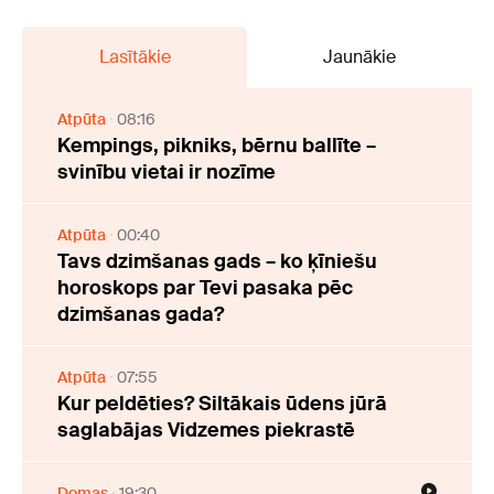
Lasītākie
Jaunākie
Atpūta
08:16
Kempings, pikniks, bērnu ballīte –
svinību vietai ir nozīme
Atpūta
00:40
Tavs dzimšanas gads – ko ķīniešu
horoskops par Tevi pasaka pēc
dzimšanas gada?
Atpūta
07:55
Kur peldēties? Siltākais ūdens jūrā
saglabājas Vidzemes piekrastē
Domas
19:30