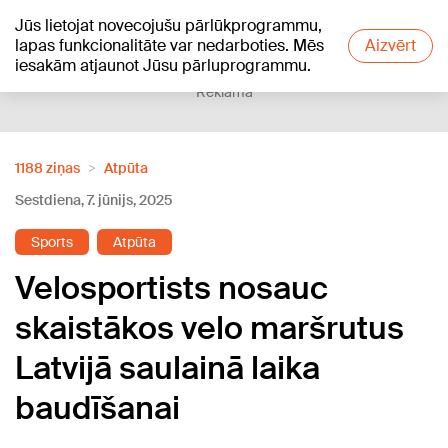
Jūs lietojat novecojušu pārlūkprogrammu,
+18
°C
lapas funkcionalitāte var nedarboties. Mēs
Aizvērt
iesakām atjaunot Jūsu pārluprogrammu.
Reklāma
1188 ziņas
Atpūta
Sestdiena, 7. jūnijs, 2025
Sports
Atpūta
Velosportists nosauc
skaistākos velo maršrutus
Latvijā saulainā laika
baudīšanai