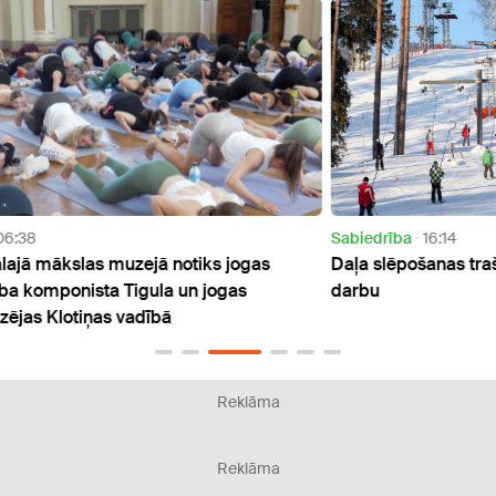
Sabiedrība
16:14
Atpūt
Daļa slēpošanas trašu paziņo, kad varētu sākt
"Stir
darbu
atgri
Reklāma
Reklāma