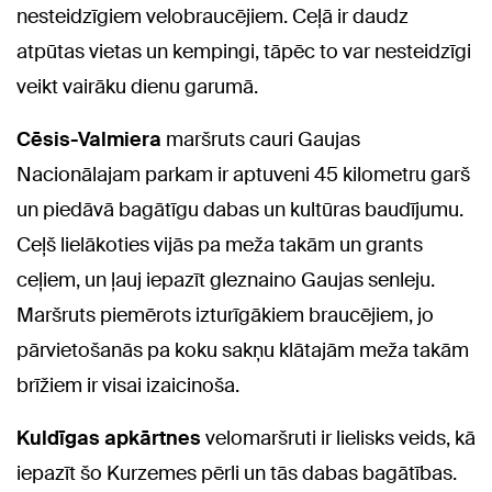
nesteidzīgiem velobraucējiem. Ceļā ir daudz
atpūtas vietas un kempingi, tāpēc to var nesteidzīgi
veikt vairāku dienu garumā.
Cēsis-Valmiera
maršruts cauri Gaujas
Nacionālajam parkam ir aptuveni 45 kilometru garš
un piedāvā bagātīgu dabas un kultūras baudījumu.
Ceļš lielākoties vijās pa meža takām un grants
ceļiem, un ļauj iepazīt gleznaino Gaujas senleju.
Maršruts piemērots izturīgākiem braucējiem, jo
pārvietošanās pa koku sakņu klātajām meža takām
brīžiem ir visai izaicinoša.
Kuldīgas apkārtnes
velomaršruti ir lielisks veids, kā
iepazīt šo Kurzemes pērli un tās dabas bagātības.