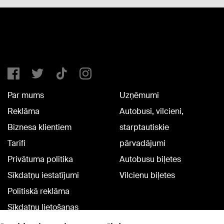
Par mums
Uzņēmumi
Reklāma
Autobusi, vilcieni,
Biznesa klientiem
starptautiskie
Tarifi
pārvadājumi
Privātuma politika
Autobusu biļetes
Sīkdatņu iestatījumi
Vilcienu biļetes
Politiskā reklāma
Sīkdatņu lietošanas
noteikumi