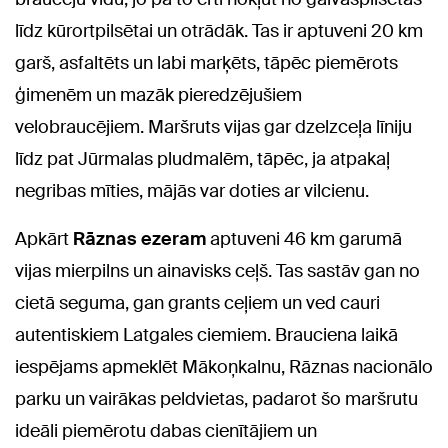
līdz kūrortpilsētai un otrādāk. Tas ir aptuveni 20 km
garš, asfaltēts un labi marķēts, tāpēc piemērots
ģimenēm un mazāk pieredzējušiem
velobraucējiem. Maršruts vijas gar dzelzceļa līniju
līdz pat Jūrmalas pludmalēm, tāpēc, ja atpakaļ
negribas mīties, mājās var doties ar vilcienu.
Apkārt
Rāznas ezeram
aptuveni 46 km garumā
vijas mierpilns un ainavisks ceļš. Tas sastāv gan no
cietā seguma, gan grants ceļiem un ved cauri
autentiskiem Latgales ciemiem. Brauciena laikā
iespējams apmeklēt Mākoņkalnu, Rāznas nacionālo
parku un vairākas peldvietas, padarot šo maršrutu
ideāli piemērotu dabas cienītājiem un