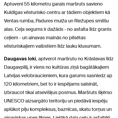
Aptuveni 55 kilometru garais maršruts savieno
Kuldīgas vēsturisko centru ar tādiem objektiem kā
Ventas rumba, Padures muiža un Riežupes smilšu
alas. Ceļa segums ir dažāds - no asfalta līdz grants
ceļiem - un ainavas mainās no pilsētas
vēsturiskajiem vaibstiem līdz lauku klusumam.
Daugavas loki
, aptverot maršrutu no Krāslavas līdz
Daugavpilij, ir viens no kultūras ziņā bagātākajiem
Latvijas velobraucieniem, kura garums sasniedz ap
120 kilometriem, bet to ir iespējams saīsināt,
izbraucot tikai atsevišķus posmus. Maršruts šķērso
UNESCO aizsargāto teritoriju un piedāvā iespēju
aplūkot piļu kompleksus, baznīcas, skatu torņus un
ainaviskas upes līknes. Lielākā daļa ceļu ir asfaltēti,