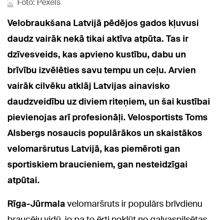
Foto: Pexels
Velobraukšana Latvijā pēdējos gados kļuvusi
daudz vairāk nekā tikai aktīva atpūta. Tas ir
dzīvesveids, kas apvieno kustību, dabu un
brīvību izvēlēties savu tempu un ceļu. Arvien
vairāk cilvēku atklāj Latvijas ainavisko
daudzveidību uz diviem riteņiem, un šai kustībai
pievienojas arī profesionāļi. Velosportists Toms
Alsbergs nosaucis populārākos un skaistākos
velomaršrutus Latvijā, kas piemēroti gan
sportiskiem braucieniem, gan nesteidzīgai
atpūtai.
Rīga-Jūrmala
velomaršruts ir populārs brīvdienu
braucēju vidū, jo pa to ērti nokļūt no galvaspilsētas