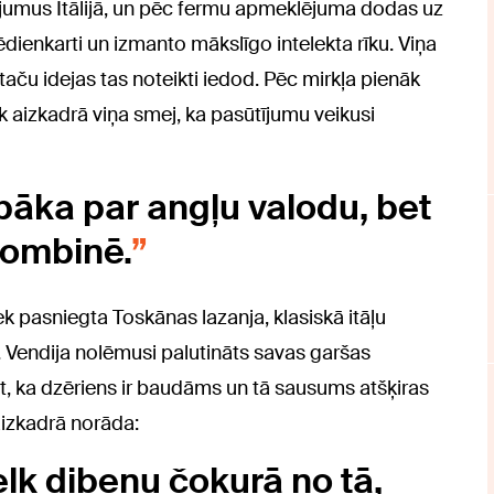
jumus Itālijā, un pēc fermu apmeklējuma dodas uz
 ēdienkarti un izmanto mākslīgo intelekta rīku. Viņa
 taču idejas tas noteikti iedod. Pēc mirkļa pienāk
āk aizkadrā viņa smej, ka pasūtījumu veikusi
abāka par angļu valodu, bet
kombinē.
ek pasniegta Toskānas lazanja, klasiskā itāļu
a. Vendija nolēmusi palutināts savas garšas
zīst, ka dzēriens ir baudāms un tā sausums atšķiras
aizkadrā norāda:
elk dibenu čokurā no tā,