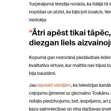
Turpinājumā Vendija norāda, ka Itālijā tā s
nopūšas un atzīst, ka bijis ļoti izsalcis. 
viedokļa:
Ātri apēst tikai tāpēc, 
diezgan liels aizvaino
Kopumā gan restorānā piedāvātais ēdiens Ve
kvalitatīva virtuve, kur maltīte nav bijusi
bija baudāmi.
Jau
iepriekš vēstījām
, ka t
elevīzijas kanā
ceļojumu ģimenei uz gleznaino Toskānu. Š
nebijis piedzīvojums, bet, iespējams, arī 
kazu saimniecības un vīna darītavas izvei