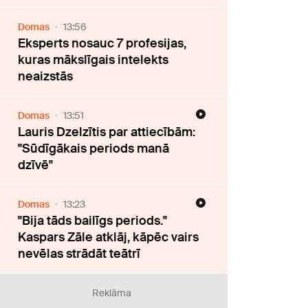
Domas
13:56
Eksperts nosauc 7 profesijas,
kuras mākslīgais intelekts
neaizstās
Domas
13:51
Lauris Dzelzītis par attiecībām:
"Sūdīgākais periods manā
dzīvē"
Domas
13:23
"Bija tāds bailīgs periods."
Kaspars Zāle atklāj, kāpēc vairs
nevēlas strādāt teātrī
Reklāma