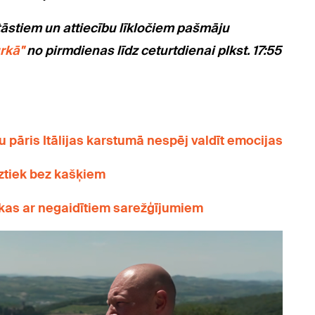
tāstiem un attiecību līkločiem pašmāju
rkā"
no pirmdienas līdz ceturtdienai plkst. 17:55
u pāris Itālijas karstumā nespēj valdīt emocijas
iztiek bez kašķiem
kas ar negaidītiem sarežģījumiem