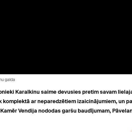
enu galda
ībnieki Karalkinu saime devusies pretim savam liel
āk komplektā ar neparedzētiem izaicinājumiem, un pa
Kamēr Vendija nododas garšu baudījumam, Pāvelam un 