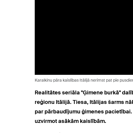
Karalkinu pāra kaislības Itālijā nerimst pat pie pusdi
Realitātes seriāla "Ģimene burkā" dal
reģionu Itālijā. Tiesa,
Itālijas šarms n
par pārbaudījumu ģimenes pacietībai. 
uzvirmot asākām kaislībām.