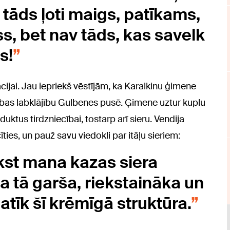
t tāds ļoti maigs, patīkams,
ss, bet nav tāds, kas savelk
s!
cijai. Jau iepriekš vēstījām, ka Karalkinu ģimene
ības labklājību Gulbenes pusē. Ģimene uztur kuplu
uktus tirdzniecībai, tostarp arī sieru. Vendija
ties, un pauž savu viedokli par itāļu sieriem:
kst mana kazas siera
ka tā garša, riekstaināka un
patīk šī krēmīgā struktūra.