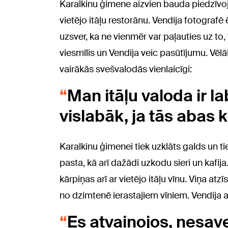
Karalkinu ģimene aizvien bauda piedzīvo
vietējo itāļu restorānu. Vendija fotografē
uzsver, ka ne vienmēr var paļauties uz to,
viesmīlis un Vendija veic pasūtījumu. Vēl
vairākās svešvalodās vienlaicīgi:
Man itāļu valoda ir l
vislabāk, ja tās abas 
Karalkinu ģimenei tiek uzklāts galds un ti
pasta, kā arī dažādi uzkodu sieri un kafij
kārpiņas arī ar vietējo itāļu vīnu. Viņa at
no dzimtenē ierastajiem vīniem. Vendija 
Es atvainojos, nesav