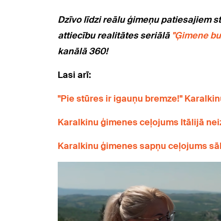
Dzīvo līdzi reālu ģimeņu pa
tiesajiem s
attiecību realitātes seriālā
"Ģimene bu
kanālā 360!
Lasi arī:
"Pie stūres ir igauņu bremze!" Karalkin
Karalkinu ģimenes ceļojums Itālijā ne
Karalkinu ģimenes sapņu ceļojums sā