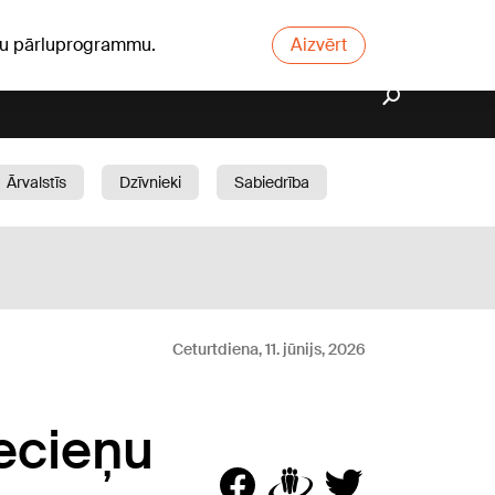
ūsu pārluprogrammu.
Aizvērt
Ārvalstīs
Dzīvnieki
Sabiedrība
Dārzs
Ceturtdiena, 11. jūnijs, 2026
necieņu