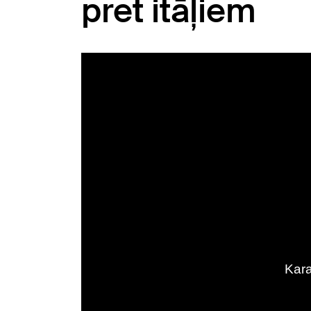
pret itāļiem