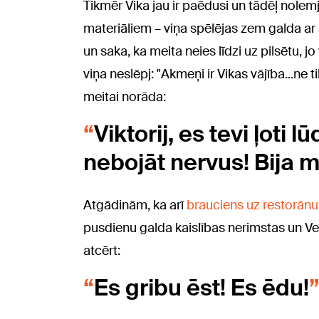
Tikmēr Vika jau ir paēdusi un tādēļ nole
materiāliem – viņa spēlējas zem galda ar 
un saka, ka meita neies līdzi uz pilsētu, j
viņa neslēpj: "Akmeņi ir Vikas vājība...ne t
meitai norāda:
Viktorij, es tevi ļoti
nebojāt nervus! Bija
Atgādinām, ka arī
brauciens uz restorānu
pusdienu galda kaislības nerimstas un Vend
atcērt:
Es gribu ēst! Es ēdu!