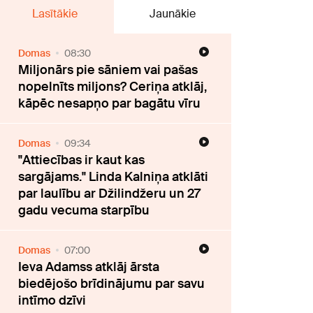
Lasītākie
Jaunākie
Domas
08:30
Miljonārs pie sāniem vai pašas
nopelnīts miljons? Ceriņa atklāj,
kāpēc nesapņo par bagātu vīru
Domas
09:34
"Attiecības ir kaut kas
sargājams." Linda Kalniņa atklāti
par laulību ar Džilindžeru un 27
gadu vecuma starpību
Domas
07:00
Ieva Adamss atklāj ārsta
biedējošo brīdinājumu par savu
intīmo dzīvi