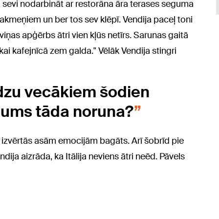
mj sevi nodarbināt ar restorāna āra terases seguma
akmeņiem un ber tos sev klēpī. Vendija paceļ toni
o viņas apģērbs ātri vien kļūs netīrs. Sarunas gaitā
ikai kafejnīcā zem galda." Vēlāk Vendija stingri
 lūdzu vecākiem šodien
 mums tāda noruna?
izvērtās asām emocijām bagāts. Arī šobrīd pie
ija aizrāda, ka Itālija neviens ātri neēd. Pāvels