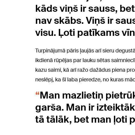
kāds viņš ir sauss, be
nav skābs. Viņš ir sau
visu. Ļoti patīkams vīn
Turpinājumā pāris ļaujās arī sieru degustā
ikdienā rūpējas par lauku sētas saimniec
kazu saimi, kā arī ražo dažādus piena prod
neslēpj, ka šī laba pieredze, no kuras mācī
Man mazlietiņ pietrū
garša. Man ir izteiktā
tā tālāk, bet man ļoti 