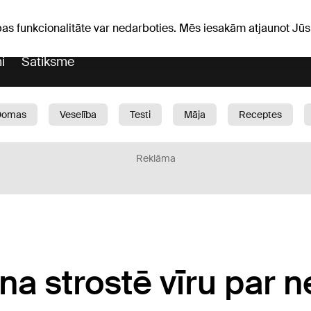
Laika ziņas
Horoskopi
avs
pas funkcionalitāte var nedarboties. Mēs iesakām atjaunot J
i
Satiksme
Domas
Veselība
Testi
Māja
Receptes
Bērni
Auto
1188 play
Sports
Bizness
Reklāma
na strostē vīru par 