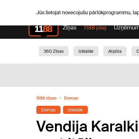
S, 08.08.2026.
+20
°C
Mudīte, Vladislava, Vladisl
Jūs lietojat novecojušu pārlūkprogrammu, la
Ziņas
1188 play
Uzņēmum
360 Ziņas
Izklaide
Atpūta
Aktuāli
Satiksme
Skaistumam
1188 ziņas
Domas
Domas
Izklaide
Vendija Karalki