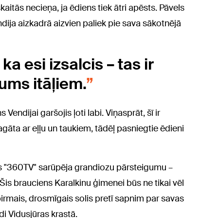
kaitās necieņa, ja ēdiens tiek ātri apēsts. Pāvels
Vendija aizkadrā aizvien paliek pie sava sākotnējā
ka esi izsalcis – tas ir
jums itāļiem.
ndijai garšojis ļoti labi. Viņasprāt, šī ir
 bagāta ar eļļu un taukiem, tādēļ pasniegtie ēdieni
ls "360TV" sarūpēja grandiozu pārsteigumu –
is brauciens Karalkinu ģimenei būs ne tikai vēl
pirmais, drosmīgais solis pretī sapnim par savas
di Vidusjūras krastā.