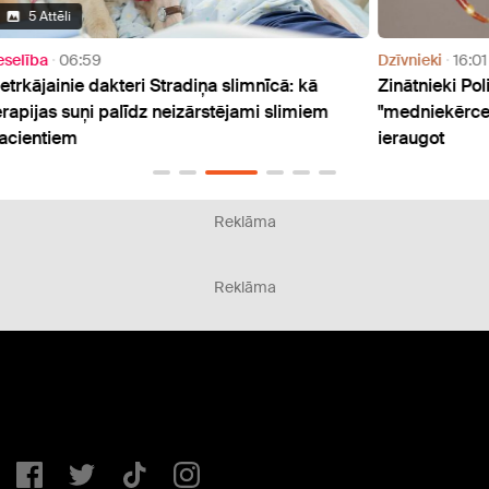
Dzīvnieki
16:01
Dzīvni
Zinātnieki Polijā konstatējuši jaunas bīstamas
Jelga
m
"medniekērces" – kā to atpazīt un ko darīt to
kaitē
ieraugot
Reklāma
Reklāma