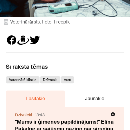
Veterinārārsts. Foto: Freepik
Šī raksta tēmas
Veterinārā klīnika
Dzīvnieki
Ārsti
Lasītākie
Jaunākie
Dzīvnieki
13:43
"Mums ir ģimenes papildinājums!" Elīna
Pakalne ar sajūsmu paziņo par sirsnīgu