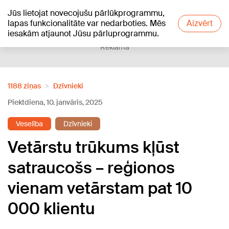
Jūs lietojat novecojušu pārlūkprogrammu,
+12
°C
lapas funkcionalitāte var nedarboties. Mēs
Aizvērt
iesakām atjaunot Jūsu pārluprogrammu.
Reklāma
1188 ziņas
Dzīvnieki
Piektdiena, 10. janvāris, 2025
Veselība
Dzīvnieki
Vetārstu trūkums kļūst
satraucošs – reģionos
vienam vetārstam pat 10
000 klientu