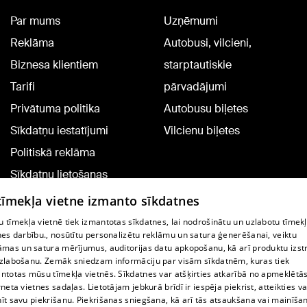
Par mums
Uzņēmumi
Reklāma
Autobusi, vilcieni,
Biznesa klientiem
starptautiskie
Tarifi
pārvadājumi
Privātuma politika
Autobusu biļetes
Sīkdatņu iestatījumi
Vilcienu biļetes
Politiskā reklāma
Sīkdatņu lietošanas
noteikumi
 tīmekļa vietne izmanto sīkdatnes
Komentāru pievienošana
 tīmekļa vietnē tiek izmantotas sīkdatnes, lai nodrošinātu un uzlabotu tīmek
nes darbību., nosūtītu personalizētu reklāmu un satura ģenerēšanai, veiktu
āmas un satura mērījumus, auditorijas datu apkopošanu, kā arī produktu izst
TV programma
zlabošanu. Zemāk sniedzam informāciju par visām sīkdatnēm, kuras tiek
Līguma noteikumi
ntotas mūsu tīmekļa vietnēs. Sīkdatnes var atšķirties atkarībā no apmeklētā
rneta vietnes sadaļas. Lietotājam jebkurā brīdī ir iespēja piekrist, atteikties va
360 Ziņu kontakti
īt savu piekrišanu. Piekrišanas sniegšana, kā arī tās atsaukšana vai mainīša