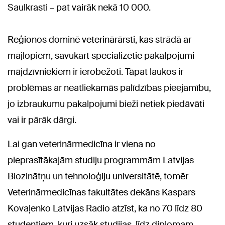
Saulkrasti – pat vairāk nekā 10 000.
Reģionos dominē veterinārārsti, kas strādā ar
mājlopiem, savukārt specializētie pakalpojumi
mājdzīvniekiem ir ierobežoti. Tāpat laukos ir
problēmas ar neatliekamās palīdzības pieejamību,
jo izbraukumu pakalpojumi bieži netiek piedāvāti
vai ir pārāk dārgi.
Lai gan veterinārmedicīna ir viena no
pieprasītākajām studiju programmām Latvijas
Biozinātņu un tehnoloģiju universitātē, tomēr
Veterinārmedicīnas fakultātes dekāns Kaspars
Kovaļenko Latvijas Radio atzīst, ka no 70 līdz 80
studentiem, kuri uzsāk studijas, līdz diplomam