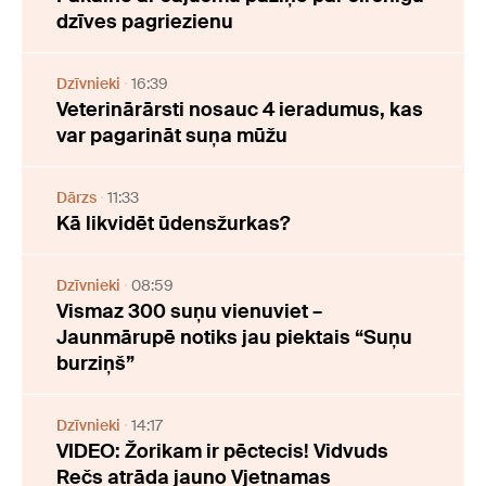
dzīves pagriezienu
Dzīvnieki
16:39
Veterinārārsti nosauc 4 ieradumus, kas
var pagarināt suņa mūžu
Dārzs
11:33
Kā likvidēt ūdensžurkas?
Dzīvnieki
08:59
Vismaz 300 suņu vienuviet –
Jaunmārupē notiks jau piektais “Suņu
burziņš”
Dzīvnieki
14:17
VIDEO: Žorikam ir pēctecis! Vidvuds
Rečs atrāda jauno Vjetnamas