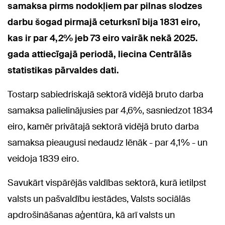
samaksa pirms nodokļiem par pilnas slodzes
darbu šogad pirmajā ceturksnī bija 1831 eiro,
kas ir par 4,2% jeb 73 eiro vairāk nekā 2025.
gada attiecīgajā periodā, liecina Centrālās
statistikas pārvaldes dati.
Tostarp sabiedriskajā sektorā vidējā bruto darba
samaksa palielinājusies par 4,6%, sasniedzot 1834
eiro, kamēr privātajā sektorā vidējā bruto darba
samaksa pieaugusi nedaudz lēnāk - par 4,1% - un
veidoja 1839 eiro.
Savukārt vispārējās valdības sektorā, kurā ietilpst
valsts un pašvaldību iestādes, Valsts sociālās
apdrošināšanas aģentūra, kā arī valsts un