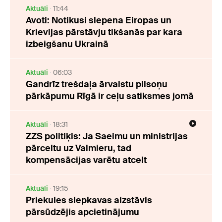
Aktuāli
11:44
Avoti: Notikusi slepena Eiropas un
Krievijas pārstāvju tikšanās par kara
izbeigšanu Ukrainā
Aktuāli
06:03
Gandrīz trešdaļa ārvalstu pilsoņu
pārkāpumu Rīgā ir ceļu satiksmes jomā
Aktuāli
18:31
ZZS politiķis: Ja Saeimu un ministrijas
pārceltu uz Valmieru, tad
kompensācijas varētu atcelt
Aktuāli
19:15
Priekules slepkavas aizstāvis
pārsūdzējis apcietinājumu