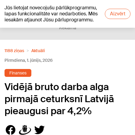
Jūs lietojat novecojušu pārlūkprogrammu,
+20
°C
lapas funkcionalitāte var nedarboties. Mēs
Aizvērt
iesakām atjaunot Jūsu pārluprogrammu.
Reklāma
1188 ziņas
Aktuāli
Pirmdiena, 1. jūnijs, 2026
Finanses
Vidējā bruto darba alga
pirmajā ceturksnī Latvijā
pieaugusi par 4,2%