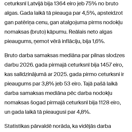
ceturksnī Latvijā bija 1364 eiro jeb 75% no bruto
algas. Gada laikā tā pieauga par 4,5%, apsteidzot
gan patēriņa cenu, gan atalgojuma pirms nodokļu
nomaksas (bruto) kāpumu. Reālais neto algas
pieaugums, ņemot vērā inflāciju, bija 1,6%.
Bruto darba samaksas mediāna par pilnas slodzes
darbu 2026. gada pirmajā ceturksnī bija 1457 eiro,
kas salīdzinājumā ar 2025. gada pirmo ceturksni ir
pieaugums par 3,8% jeb 53 eiro. Tajā pašā laikā
darba samaksas mediāna pēc darba nodokļu
nomaksas šogad pirmajā ceturksnī bija 1128 eiro,
un gada laikā tā pieaugusi par 4,8%.
Statistikas pārvaldē norāda, ka vidējās darba