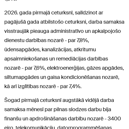
2026. gada pirmajā ceturksnī, salīdzinot ar
pagājušā gada atbilstošo ceturksni, darba samaksa
visstraujāk pieauga administratīvo un apkalpojošo
dienestu darbības nozarē - par 7,8%,
ūdensapgādes, kanalizācijas, atkritumu
apsaimniekošanas un remediācijas darbības
nozarē - par 7,6%, elektroenerģijas, gāzes apgādes,
siltumapgādes un gaisa kondicionēšanas nozarē,
kā arī izglītības nozarē - par 7,4%.
Šogad pirmajā ceturksnī augstākā vidējā darba
samaksa mēnesī par pilnas slodzes darbu bija
finanšu un apdrošināšanas darbību nozarē - 3400
eiro, telekomunikāciju, datorprogrammēšanas,