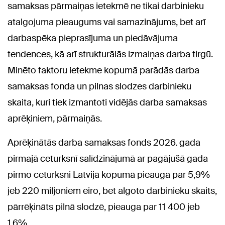
samaksas pārmaiņas ietekmē ne tikai darbinieku
atalgojuma pieaugums vai samazinājums, bet arī
darbaspēka pieprasījuma un piedāvājuma
tendences, kā arī strukturālās izmaiņas darba tirgū.
Minēto faktoru ietekme kopumā parādās darba
samaksas fonda un pilnas slodzes darbinieku
skaita, kuri tiek izmantoti vidējās darba samaksas
aprēķiniem, pārmaiņās.
Aprēķinātās darba samaksas fonds 2026. gada
pirmajā ceturksnī salīdzinājumā ar pagājušā gada
pirmo ceturksni Latvijā kopumā pieauga par 5,9%
jeb 220 miljoniem eiro, bet algoto darbinieku skaits,
pārrēķināts pilnā slodzē, pieauga par 11 400 jeb
1,6%.