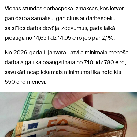
Vienas stundas darbaspēka izmaksas, kas ietver
gan darba samaksu, gan citus ar darbaspēku
saistītos darba devēja izdevumus, gada laikā
pieauga no 14,63 līdz 14,95 eiro jeb par 2,1%.
No 2026. gada 1. janvāra Latvijā minimālā mēneša
darba alga tika paaugstināta no 740 līdz 780 eiro,
savukārt neapliekamais minimums tika noteikts
550 eiro mēnesī.