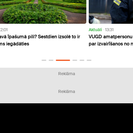
Aktuāli
13:31
Sabie
 ir
VUGD amatpersonu lūdz saukt pie atbildības
Rosin
par izvairīšanos no nodokļu nomaksas
visās
Reklāma
Reklāma