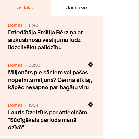
Lasītākie
Jaunākie
Domas
11:48
Dziedātāja Emīlija Bērziņa ar
aizkustinošu vēstījumu lūdz
līdzcilvēku palīdzību
Domas
08:30
Miljonārs pie sāniem vai pašas
nopelnīts miljons? Ceriņa atklāj,
kāpēc nesapņo par bagātu vīru
Domas
13:51
Lauris Dzelzītis par attiecībām:
"Sūdīgākais periods manā
dzīvē"