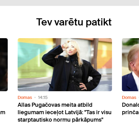
Tev varētu patikt
Domas
07:33
eita atbild
Donalds Tramps skarbi izteicie
tvijā: "Tas ir visu
prinča Harija nākotni Amerikā
rmu pārkāpums"