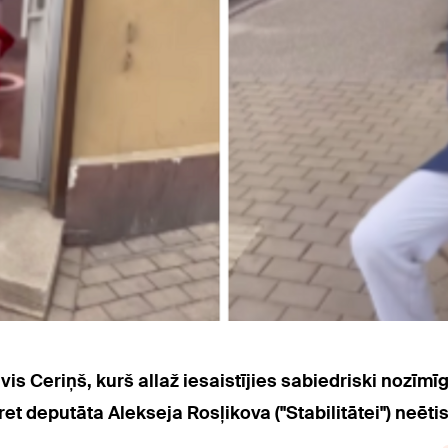
is Ceriņš, kurš allaž iesaistījies sabiedriski nozīmī
et deputāta Alekseja Rosļikova ("Stabilitātei") neēti