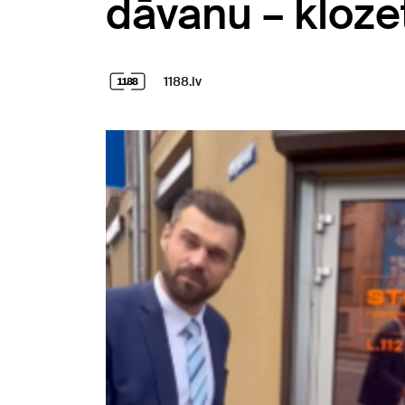
dāvanu – kloz
1188.lv