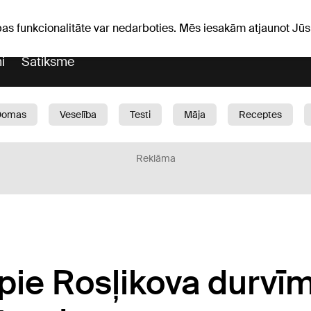
iņas
Horoskopi
pas funkcionalitāte var nedarboties. Mēs iesakām atjaunot J
i
Satiksme
Domas
Veselība
Testi
Māja
Receptes
Bērni
Auto
1188 play
Sports
Bizness
Reklāma
pie Rosļikova durvīm