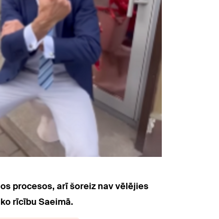
gos procesos, arī šoreiz nav vēlējies
sko rīcību Saeimā.