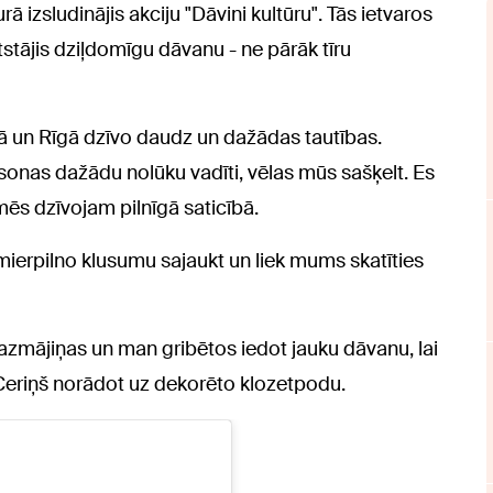
urā izsludinājis akciju "Dāvini kultūru". Tās ietvaros
 atstājis dziļdomīgu dāvanu - ne pārāk tīru
jā un Rīgā dzīvo daudz un dažādas tautības.
sonas dažādu nolūku vadīti, vēlas mūs sašķelt. Es
 mēs dzīvojam pilnīgā saticībā.
o mierpilno klusumu sajaukt un liek mums skatīties
mazmājiņas un man gribētos iedot jauku dāvanu, lai
 Ceriņš norādot uz dekorēto klozetpodu.