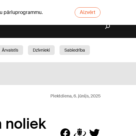
ūsu pārluprogrammu.
Aizvērt
Ārvalstīs
Dzīvnieki
Sabiedrība
Dārzs
Piektdiena, 6. jūnijs, 2025
 noliek