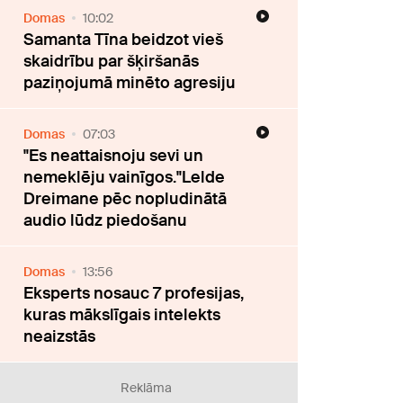
Domas
10:02
Samanta Tīna beidzot vieš
skaidrību par šķiršanās
paziņojumā minēto agresiju
Domas
07:03
"Es neattaisnoju sevi un
nemeklēju vainīgos."Lelde
Dreimane pēc nopludinātā
audio lūdz piedošanu
Domas
13:56
Eksperts nosauc 7 profesijas,
kuras mākslīgais intelekts
neaizstās
Reklāma