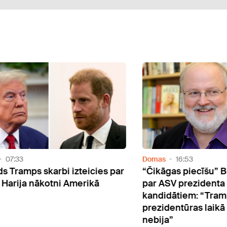
Domas
16:53
Doma
s par
“Čikāgas piecīšu” Birkens izsakās
Vai 
par ASV prezidenta amata
kandidātiem: “Trampa
prezidentūras laikā nekādi kari
nebija”