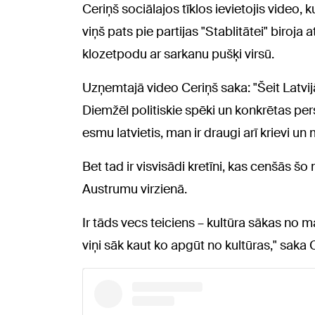
Ceriņš sociālajos tīklos ievietojis video, k
viņš pats pie partijas "Stablitātei" biroja
klozetpodu ar sarkanu pušķi virsū.
Uzņemtajā video Ceriņš saka: "Šeit Latvi
Diemžēl politiskie spēki un konkrētas per
esmu latvietis, man ir draugi arī krievi un
Bet tad ir visvisādi kretīni, kas cenšās š
Austrumu virzienā.
Ir tāds vecs teiciens – kultūra sākas no 
viņi sāk kaut ko apgūt no kultūras," saka