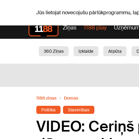
Laika z
C, 06.08.2026.
+24
°C
Aisma, Askolds
Jūs lietojat novecojušu pārlūkprogrammu, la
Ziņas
1188 play
Uzņēmum
360 Ziņas
Izklaide
Atpūta
Aktuāli
Satiksme
Skaistumam
1188 ziņas
Domas
Politika
Slavenības
VIDEO: Ceriņš 