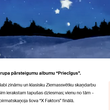
rupa pārsteigumu albumu “Priecīgus”.
 labi zināmu un klasisku Ziemassvētku skaņdarbu
i šim ierakstam tapušas dziesmas; vienu no tām –
i pirmatskaņoja šova “X Faktors” finālā.