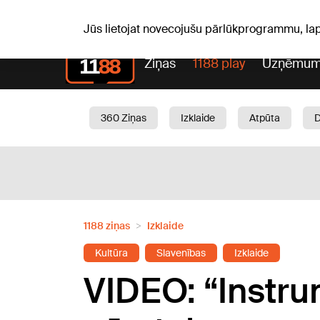
S, 08.08.2026.
+19
°C
Mudīte, Vladislava, Vladisl
Jūs lietojat novecojušu pārlūkprogrammu, la
Ziņas
1188 play
Uzņēmum
360 Ziņas
Izklaide
Atpūta
Aktuāli
Satiksme
Skaistumam
1188 ziņas
Izklaide
Kultūra
Slavenības
Izklaide
VIDEO: “Instru