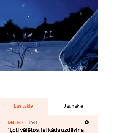
Lasītākie
Jaunākie
Izklaide
10:11
"Ļoti vēlētos, lai kāds uzdāvina