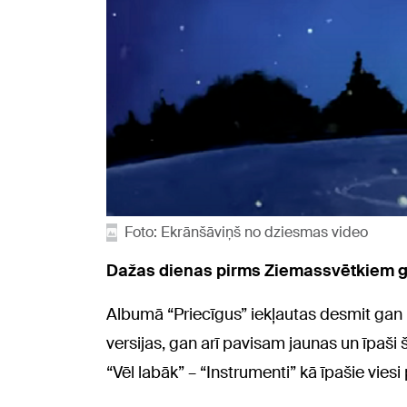
Foto: Ekrānšāviņš no dziesmas video
Dažas dienas pirms Ziemassvētkiem g
Albumā “Priecīgus” iekļautas desmit gan
versijas, gan arī pavisam jaunas un īpaš
“Vēl labāk” – “Instrumenti” kā īpašie vies