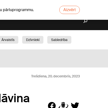
ūsu pārluprogrammu.
Aizvērt
Ārvalstīs
Dzīvnieki
Sabiedrība
Dārzs
Trešdiena, 20. decembris, 2023
dāvina