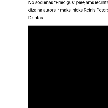
No šodienas “Priecīgus” pieejams iecīnī
dizaina autors ir mākslinieks Reinis Pēter
Dzintara.