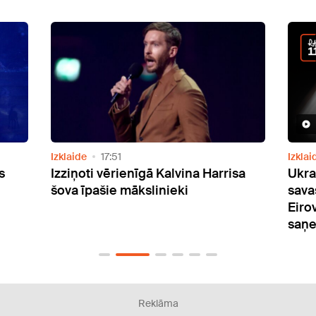
Video
Izklaide
21:28
Izklai
sa
Ukrainas pārstāve LELEKA par
Ar v
savas dziesmas nozīmi, jaunajiem
Liel
Eirovīzijas draugiem un spēju
mūzi
saņemties
Reklāma