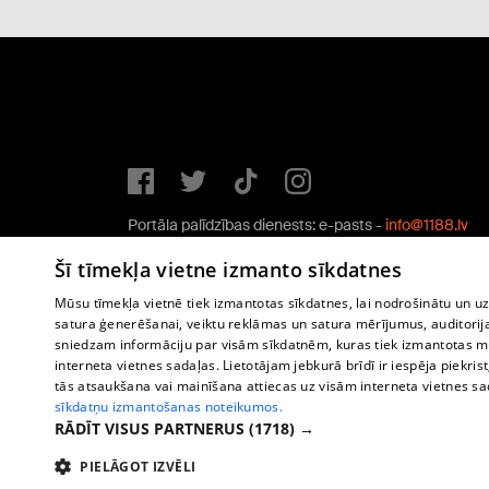
Portāla palīdzības dienests: e-pasts -
info@1188.lv
Copyright © 2004-2026 SIA HELIO MEDIA.
Šī tīmekļa vietne izmanto sīkdatnes
All rights reserved.
Mūsu tīmekļa vietnē tiek izmantotas sīkdatnes, lai nodrošinātu un u
satura ģenerēšanai, veiktu reklāmas un satura mērījumus, auditorij
sniedzam informāciju par visām sīkdatnēm, kuras tiek izmantotas mū
interneta vietnes sadaļas. Lietotājam jebkurā brīdī ir iespēja piekrist
tās atsaukšana vai mainīšana attiecas uz visām interneta vietnes s
sīkdatņu izmantošanas noteikumos.
RĀDĪT VISUS PARTNERUS
(1718) →
PIELĀGOT IZVĒLI