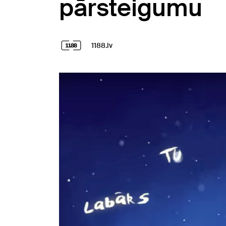
pārsteigumu
1188.lv