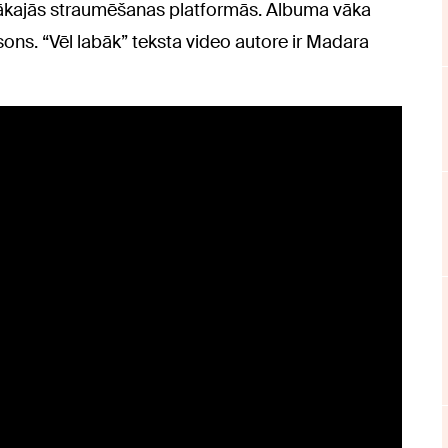
tākajās straumēšanas platformās. Albuma vāka
sons. “Vēl labāk” teksta video autore ir Madara