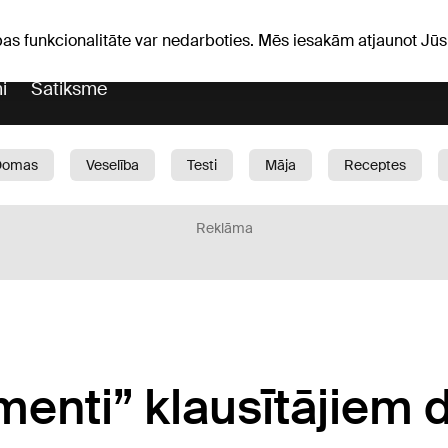
Laika ziņas
Horoskopi
avs
pas funkcionalitāte var nedarboties. Mēs iesakām atjaunot J
i
Satiksme
Domas
Veselība
Testi
Māja
Receptes
Bērni
Auto
1188 play
Sports
Bizness
Reklāma
menti” klausītājiem 