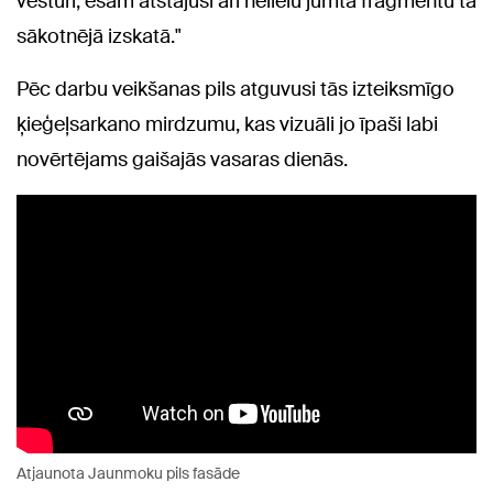
vēsturi, esam atstājuši arī nelielu jumta fragmentu tā
sākotnējā izskatā."
Pēc darbu veikšanas pils atguvusi tās izteiksmīgo
ķieģeļsarkano mirdzumu, kas vizuāli jo īpaši labi
novērtējams gaišajās vasaras dienās.
Atjaunota Jaunmoku pils fasāde