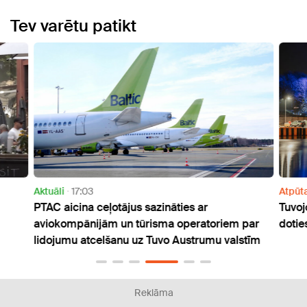
Tev varētu patikt
Aktuāli
17:03
Atpūt
PTAC aicina ceļotājus sazināties ar
Tuvoj
aviokompānijām un tūrisma operatoriem par
dotie
lidojumu atcelšanu uz Tuvo Austrumu valstīm
Reklāma