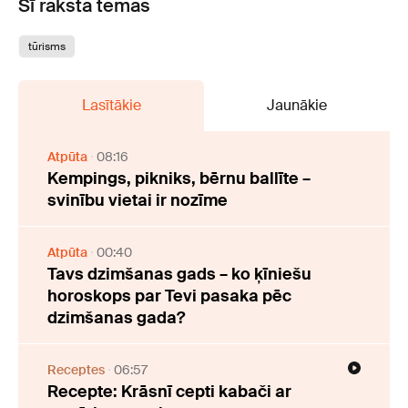
Šī raksta tēmas
tūrisms
Lasītākie
Jaunākie
Atpūta
08:16
Kempings, pikniks, bērnu ballīte –
svinību vietai ir nozīme
Atpūta
00:40
Tavs dzimšanas gads – ko ķīniešu
horoskops par Tevi pasaka pēc
dzimšanas gada?
Receptes
06:57
Recepte: Krāsnī cepti kabači ar