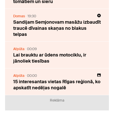
tomātiem un sieru
Domas
19:30
Sandijam Semjonovam masāžu izbaudīt
traucē dīvainas skaņas no blakus
telpas
Atpūta
00:09
Lai brauktu ar ūdens motociklu, ir
jānoliek tiesības
Atpūta
00:00
15 interesantas vietas Rīgas reģionā, ko
apskatīt nedēļas nogalē
Reklāma