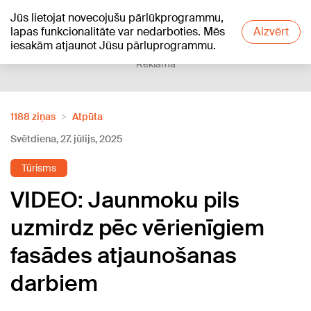
Jūs lietojat novecojušu pārlūkprogrammu,
+24
°C
lapas funkcionalitāte var nedarboties. Mēs
Aizvērt
iesakām atjaunot Jūsu pārluprogrammu.
Reklāma
1188 ziņas
Atpūta
Svētdiena, 27. jūlijs, 2025
Tūrisms
VIDEO: Jaunmoku pils
uzmirdz pēc vērienīgiem
fasādes atjaunošanas
darbiem