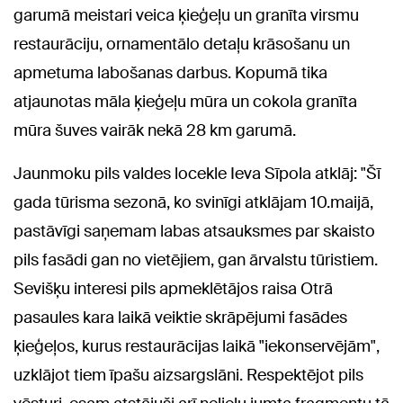
garumā meistari veica ķieģeļu un granīta virsmu
restaurāciju, ornamentālo detaļu krāsošanu un
apmetuma labošanas darbus. Kopumā tika
atjaunotas māla ķieģeļu mūra un cokola granīta
mūra šuves vairāk nekā 28 km garumā.
Jaunmoku pils valdes locekle Ieva Sīpola atklāj: "Šī
gada tūrisma sezonā, ko svinīgi atklājam 10.maijā,
pastāvīgi saņemam labas atsauksmes par skaisto
pils fasādi gan no vietējiem, gan ārvalstu tūristiem.
Sevišķu interesi pils apmeklētājos raisa Otrā
pasaules kara laikā veiktie skrāpējumi fasādes
ķieģeļos, kurus restaurācijas laikā "iekonservējām",
uzklājot tiem īpašu aizsargslāni. Respektējot pils