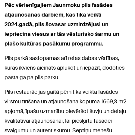
Pēc vērienīgajiem Jaunmoku pils fasādes
atjaunošanas darbiem, kas tika veikti
2024.gadā, pils šovasar uzmirdzējusi un
iepriecina viesus ar tās vēsturisko šarmu un
plašo kultūras pasākumu programmu.
Pils parkā sastopamas arī retas dabas vērtības,
kuras ikviens aicināts aplūkot un iepazīt, dodoties
pastaiga pa pils parku.
Pils restaurācijas gaitā pērn tika veikta fasādes
virsmu tīrīšana un atjaunošana kopumā 1669,3 m2
apjomā, īpašu uzmanību pievēršot šuvju un detaļu
kvalitatīvai atjaunošanai, lai piešķirtu fasādei
svaigumu un autentiskumu. Septiņu mēnešu