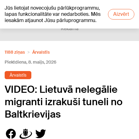
Jūs lietojat novecojušu pārlūkprogrammu,
+23
°C
lapas funkcionalitāte var nedarboties. Mēs
Aizvērt
iesakām atjaunot Jūsu pārluprogrammu.
Reklāma
1188 ziņas
Ārvalstīs
Piektdiena, 8. maijs, 2026
Ārvalstīs
VIDEO: Lietuvā nelegālie
migranti izrakuši tuneli no
Baltkrievijas