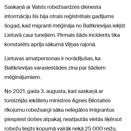
Saskaņā ar Valsts robežsardzes dienesta
informāciju šis bija otrais reģistrētais gadījums
šogad, kad migranti mēģināja no Baltkrievijas iekļūt
Lietuvā caur tuneļiem. Pirmais šāds incidents tika
konstatēts aprīļa sākumā Viļņas rajonā.
Lietuvas amatpersonas ir norādījušas, ka
Baltkrievijas varasiestādes zina par šādiem
mēģinājumiem.
No 2021. gada 3. augusta, kad saskaņā ar
toreizējās iekšlietu ministres Agnes Bilotaites
rīkojumu robežsargi sāka nelegālos imigrantus
piespiest doties atpakaļ, neatļautās vietās šķērsot
robežu liegts kopumā vairāk nekā 25 000 reižu.