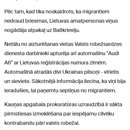
Pēc tam, kad tika noskaidrots, ka migrantiem
nedraud briesmas, Lietuvas amatpersonas viņus
nogādāja atpakaļ uz Baltkrieviju.
Netālu no aizturēšanas vietas Valsts robežsardzes
dienesta darbinieki apturēja arī automašīnu "Audi
A6" ar Lietuvas reģistrācijas numura zīmēm.
Automašīnā atradās divi Ukrainas pilsoņi - vīrietis
un sieviete. Sākotnējā informācija liecina, ka viņi bija
ieradušies, lai paņemtu septiņus no migrantiem.
Kauņas apgabala prokuratūras uzraudzībā ir sākta
pirmstiesas izmeklēšana par iespējamu cilvēku
kontrabandu pāri valsts robežai.