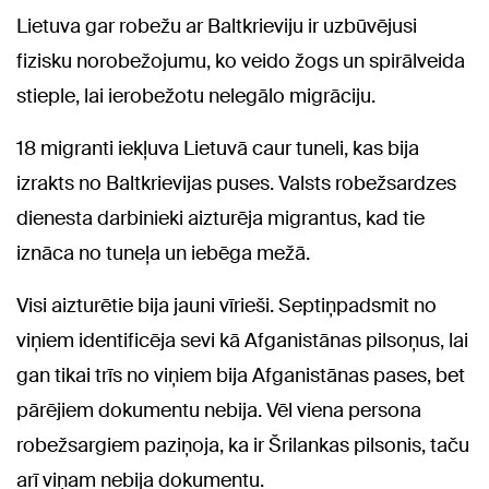
Lietuva gar robežu ar Baltkrieviju ir uzbūvējusi
fizisku norobežojumu, ko veido žogs un spirālveida
stieple, lai ierobežotu nelegālo migrāciju.
18 migranti iekļuva Lietuvā caur tuneli, kas bija
izrakts no Baltkrievijas puses. Valsts robežsardzes
dienesta darbinieki aizturēja migrantus, kad tie
iznāca no tuneļa un iebēga mežā.
Visi aizturētie bija jauni vīrieši. Septiņpadsmit no
viņiem identificēja sevi kā Afganistānas pilsoņus, lai
gan tikai trīs no viņiem bija Afganistānas pases, bet
pārējiem dokumentu nebija. Vēl viena persona
robežsargiem paziņoja, ka ir Šrilankas pilsonis, taču
arī viņam nebija dokumentu.