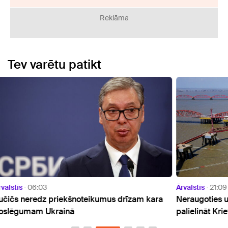
Reklāma
Tev varētu patikt
Ārvalstīs
21:09
Ārvals
ara
Neraugoties uz plāniem atteikties, ES turpina
Itāli
palielināt Krievijas gāzes importu
liek 