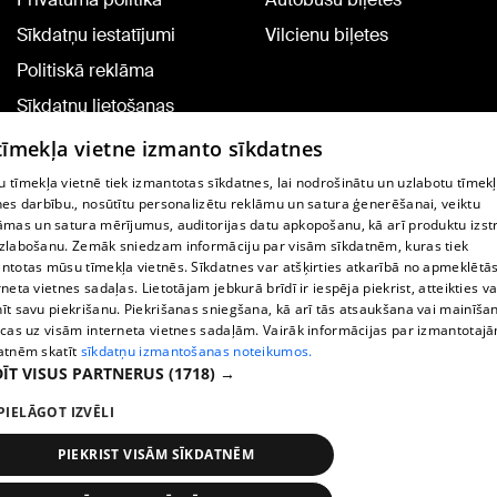
Sīkdatņu iestatījumi
Vilcienu biļetes
Politiskā reklāma
Sīkdatņu lietošanas
noteikumi
 tīmekļa vietne izmanto sīkdatnes
Komentāru pievienošana
 tīmekļa vietnē tiek izmantotas sīkdatnes, lai nodrošinātu un uzlabotu tīmek
nes darbību., nosūtītu personalizētu reklāmu un satura ģenerēšanai, veiktu
āmas un satura mērījumus, auditorijas datu apkopošanu, kā arī produktu izst
TV programma
zlabošanu. Zemāk sniedzam informāciju par visām sīkdatnēm, kuras tiek
Līguma noteikumi
ntotas mūsu tīmekļa vietnēs. Sīkdatnes var atšķirties atkarībā no apmeklētā
rneta vietnes sadaļas. Lietotājam jebkurā brīdī ir iespēja piekrist, atteikties va
360 Ziņu kontakti
īt savu piekrišanu. Piekrišanas sniegšana, kā arī tās atsaukšana vai mainīša
ecas uz visām interneta vietnes sadaļām. Vairāk informācijas par izmantotaj
Helio Media
atnēm skatīt
sīkdatņu izmantošanas noteikumos.
ĪT VISUS PARTNERUS
(1718) →
Portāla palīdzības dienests: e-pasts -
info@1188.lv
PIELĀGOT IZVĒLI
Copyright © 2004-2026 SIA HELIO MEDIA.
All rights reserved.
PIEKRIST VISĀM SĪKDATNĒM