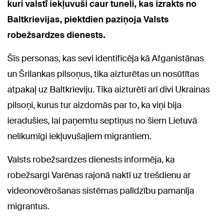
kuri valstī iekļuvuši caur tuneli, kas izrakts no
Baltkrievijas, piektdien paziņoja Valsts
robežsardzes dienests.
Šīs personas, kas sevi identificēja kā Afganistānas
un Šrilankas pilsoņus, tika aizturētas un nosūtītas
atpakaļ uz Baltkrieviju. Tika aizturēti arī divi Ukrainas
pilsoņi, kurus tur aizdomās par to, ka viņi bija
ieradušies, lai paņemtu septiņus no šiem Lietuvā
nelikumīgi iekļuvušajiem migrantiem.
Valsts robežsardzes dienests informēja, ka
robežsargi Varēnas rajonā naktī uz trešdienu ar
videonovērošanas sistēmas palīdzību pamanīja
migrantus.