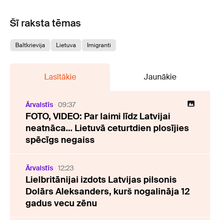
Šī raksta tēmas
Baltkrievija
Lietuva
Imigranti
Lasītākie
Jaunākie
Ārvalstīs
09:37
FOTO, VIDEO: Par laimi līdz Latvijai
neatnāca… Lietuvā ceturtdien plosījies
spēcīgs negaiss
Ārvalstīs
12:23
Lielbritānijai izdots Latvijas pilsonis
Dolārs Aleksanders, kurš nogalināja 12
gadus vecu zēnu