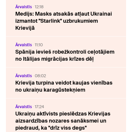
Ārvalstīs
12:18
Medijs: Masks atsakās atļaut Ukrainai
izmantot "Starlink" uzbrukumiem
Krievijā
Ārvalstīs
11:10
Spānija ievieš robežkontroli ceļotājiem
no Itālijas migrācijas krīzes dēļ
Ārvalstīs
08:02
Krievija turpina veidot kaujas vienības
no ukraiņu karagūstekņiem
Ārvalstīs
17:24
Ukraiņu aktīvists pieslēdzas Krievijas
aizsardzības nozares sanāksmei un
piedraud, ka "drīz viss degs"