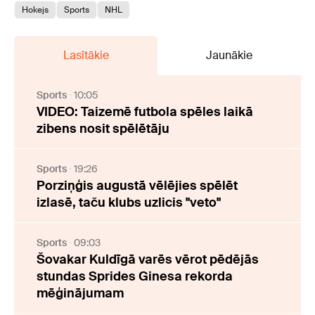
Hokejs
Sports
NHL
Lasītākie
Jaunākie
Sports
10:05
VIDEO: Taizemē futbola spēles laikā
zibens nosit spēlētāju
Sports
19:26
Porziņģis augustā vēlējies spēlēt
izlasē, taču klubs uzlicis "veto"
Sports
09:03
Šovakar Kuldīgā varēs vērot pēdējās
stundas Sprides Ginesa rekorda
mēģinājumam