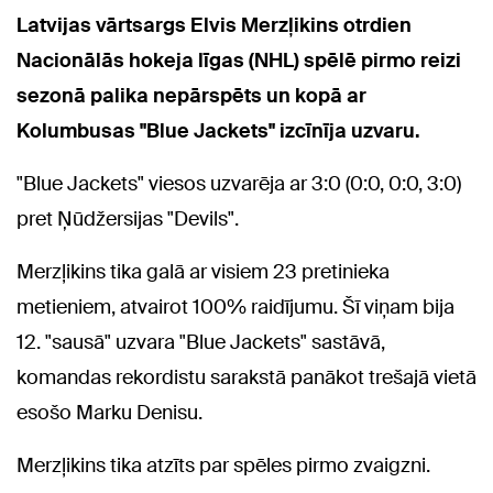
Latvijas vārtsargs Elvis Merzļikins otrdien
Nacionālās hokeja līgas (NHL) spēlē pirmo reizi
sezonā palika nepārspēts un kopā ar
Kolumbusas "Blue Jackets" izcīnīja uzvaru.
"Blue Jackets" viesos uzvarēja ar 3:0 (0:0, 0:0, 3:0)
pret Ņūdžersijas "Devils".
Merzļikins tika galā ar visiem 23 pretinieka
metieniem, atvairot 100% raidījumu. Šī viņam bija
12. "sausā" uzvara "Blue Jackets" sastāvā,
komandas rekordistu sarakstā panākot trešajā vietā
esošo Marku Denisu.
Merzļikins tika atzīts par spēles pirmo zvaigzni.