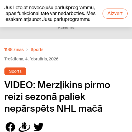
Jūs lietojat novecojušu pārlūkprogrammu,
+17
°C
lapas funkcionalitāte var nedarboties. Mēs
Aizvērt
iesakām atjaunot Jūsu pārluprogrammu.
Reklāma
1188 ziņas
Sports
Trešdiena, 4. februāris, 2026
Sports
VIDEO: Merzļikins pirmo
reizi sezonā paliek
nepārspēts NHL mačā