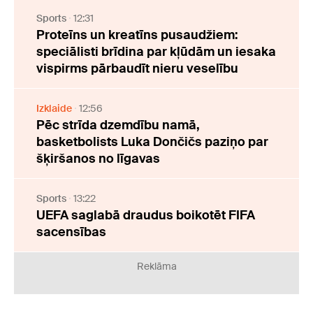
Sports
12:31
Proteīns un kreatīns pusaudžiem:
speciālisti brīdina par kļūdām un iesaka
vispirms pārbaudīt nieru veselību
Izklaide
12:56
Pēc strīda dzemdību namā,
basketbolists Luka Dončičs paziņo par
šķiršanos no līgavas
Sports
13:22
UEFA saglabā draudus boikotēt FIFA
sacensības
Reklāma