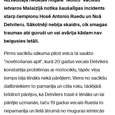
Aizvadītajā nedēļas nogalē "Moto3" sacīkšu
ietvaros Malaizijā notika šaušalīgas incidents
starp čempionu Hosē Antonio Ruedu un Noā
Detvileru. Sākotnēji nebija skaidrs, cik smagas
traumas abi guvuši un vai avārija kādam nav
beigusies letāli.
Pirms sacīkšu sākuma piloti veica tā saukto
"novērošanas apli", kurā 20 gadus vecais Detvilers
konstatēja problēmas ar motociklu, tāpēc viņa
temps bija lēnāks nekā pārējiem. Viens no sacīkšu
dalībniekiem to pamanīja un cēla roku, tādējādi
brīdinot pārējos, ka Detvilers trasē ir lēnāks un lai
pārējie uzmanās, taču 19 gadus vecais Rueda to
nepamanīja un lielā ātrumā no muguras ietriecās