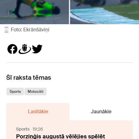
Foto: Ekrānšāviņi
Šī raksta tēmas
Sports
Motocikli
Lasītākie
Jaunākie
Sports
19:26
Porziņģis augustā vēlējies spēlēt