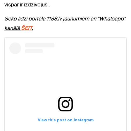
vispār ir izdzīvojuši.
Seko līdzi portāla 1188.lv jaunumiem arī "Whatsapp"
kanālā
ŠEIT
.