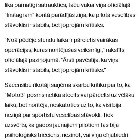
lika pamatīgi satraukties, taču vakar viņa oficiālajā
"Instagram" kontā parādījās ziņa, ka pilota veselības
stāvoklis ir stabils, bet joprojām kritisks.
"Noā pēdējo stundu laika ir pārcietis vairākas
operācijas, kuras noritējušas veiksmīgi," rakstīts
oficiālajā paziņojumā. "Ārsti pavēstīja, ka viņa
stāvoklis ir stabils, bet joprojām kritisks."
Sacensību rīkotāji saņēma skarbu kritiku par to, ka
"Moto3" posms netika atcelts vai pārcelts uz vēlāku
laiku, bet noritēja, neskatoties uz to, ka visi bija
neziņā par sportistu veselības stāvokli. Tiek
uzsvērts, ka gados jaunajiem pilotiem tas bija
psiholoģisks trieciens, nezinot, vai viņu cīņubiedri