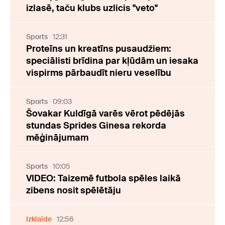
izlasē, taču klubs uzlicis "veto"
Sports
12:31
Proteīns un kreatīns pusaudžiem:
speciālisti brīdina par kļūdām un iesaka
vispirms pārbaudīt nieru veselību
Sports
09:03
Šovakar Kuldīgā varēs vērot pēdējās
stundas Sprides Ginesa rekorda
mēģinājumam
Sports
10:05
VIDEO: Taizemē futbola spēles laikā
zibens nosit spēlētāju
Izklaide
12:56