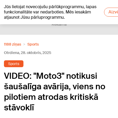
Jūs lietojat novecojušu pārlūkprogrammu, lapas
+20
°C
funkcionalitāte var nedarboties. Mēs iesakām
Aizv
atjaunot Jūsu pārluprogrammu.
Reklāma
1188 ziņas
Sports
Otrdiena, 28. oktobris, 2025
Sports
VIDEO: "Moto3" notikusi
šaušalīga avārija, viens no
pilotiem atrodas kritiskā
stāvoklī