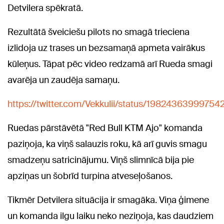
Detvilera spēkratā.
Rezultātā šveiciešu pilots no smagā trieciena
izlidoja uz trases un bezsamaņā apmeta vairākus
kūleņus. Tāpat pēc video redzamā arī Rueda smagi
avarēja un zaudēja samaņu.
https://twitter.com/Vekkulii/status/1982436399975
Ruedas pārstāvētā "Red Bull KTM Ajo" komanda
paziņoja, ka viņš salauzis roku, kā arī guvis smagu
smadzeņu satricinājumu. Viņš slimnīcā bija pie
apziņas un šobrīd turpina atveseļošanos.
Tikmēr Detvilera situācija ir smagāka. Viņa ģimene
un komanda ilgu laiku neko neziņoja, kas daudziem