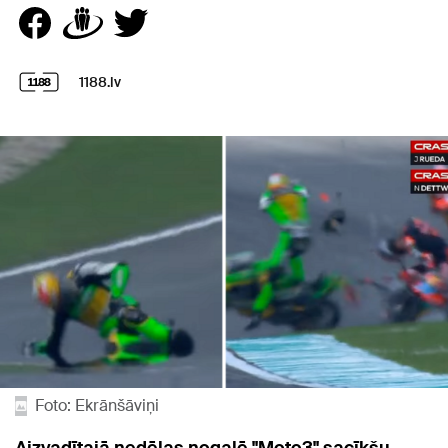
1188.lv
Foto: Ekrānšāviņi