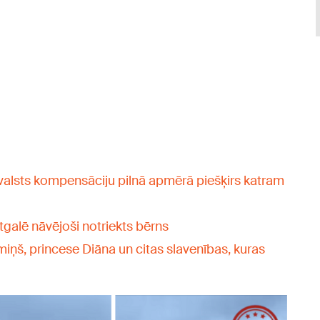
alsts kompensāciju pilnā apmērā piešķirs katram
galē nāvējoši notriekts bērns
ņš, princese Diāna un citas slavenības, kuras