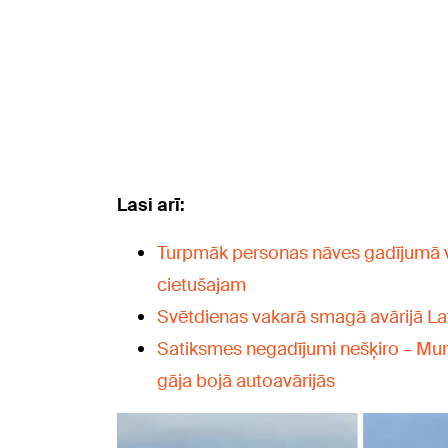
Lasi arī:
Turpmāk personas nāves gadījumā v
cietušajam
Svētdienas vakarā smagā avārijā Lat
Satiksmes negadījumi nešķiro – Mumi
gāja bojā autoavārijās