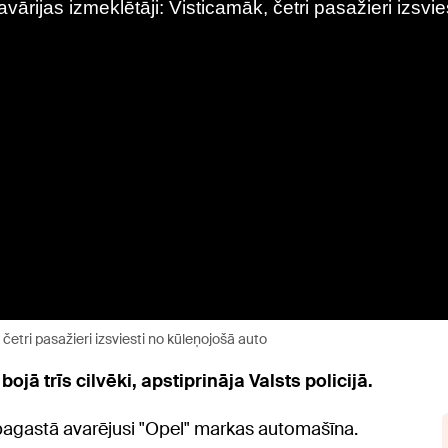
četri pasažieri izsviesti no kūleņojošā auto
jā trīs cilvēki, apstiprināja Valsts policijā.
 pagastā avarējusi "Opel" markas automašīna.