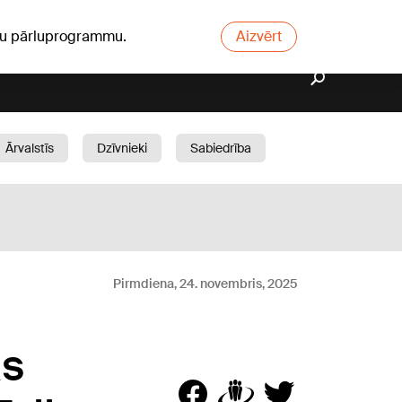
ūsu pārluprogrammu.
Aizvērt
Ārvalstīs
Dzīvnieki
Sabiedrība
Dārzs
Pirmdiena, 24. novembris, 2025
ās