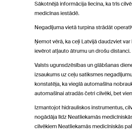
Sākotnējā informācija liecina, ka trīs cilvē
medicīnas iestādē.
Negadījuma vietā turpina strādāt operatī
Ņemot vērā, ka ceļi Latvijā daudzviet var 
ievērot atļauto ātrumu un drošu distanci.
Valsts ugunsdzēsības un glābšanas diene
izsaukums uz ceļu satiksmes negadījumu
konstatēja, ka vieglā automašīna nobrauk
automašīnai atradās četri cilvēki, bet vien
Izmantojot hidrauliskos instrumentus, cilv
nogādāja līdz Neatliekamās medicīniskās 
cilvēkiem Neatliekamās medicīniskās palī