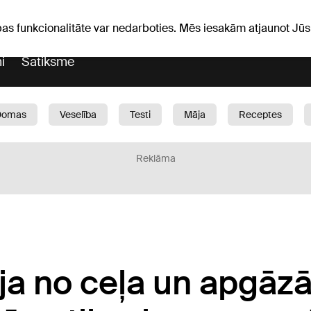
Laika ziņas
Horoskopi
avs
pas funkcionalitāte var nedarboties. Mēs iesakām atjaunot J
i
Satiksme
Domas
Veselība
Testi
Māja
Receptes
Bērni
Auto
1188 play
Sports
Bizness
Reklāma
ja no ceļa un apgāz