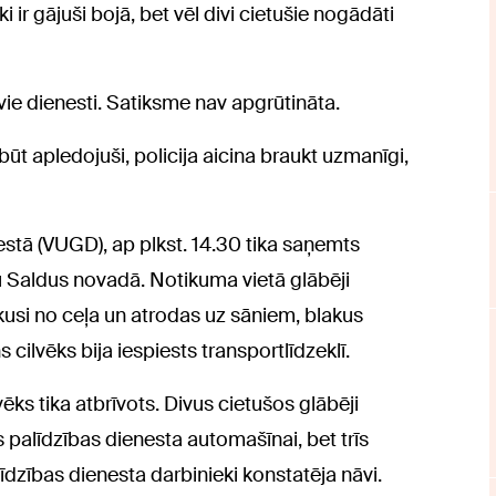
ki ir gājuši bojā, bet vēl divi cietušie nogādāti
vie dienesti. Satiksme nav apgrūtināta.
būt apledojuši, policija aicina braukt uzmanīgi,
stā (VUGD), ap plkst. 14.30 tika saņemts
 Saldus novadā. Notikuma vietā glābēji
usi no ceļa un atrodas uz sāniem, blakus
s cilvēks bija iespiests transportlīdzeklī.
ēks tika atbrīvots. Divus cietušos glābēji
palīdzības dienesta automašīnai, bet trīs
dzības dienesta darbinieki konstatēja nāvi.