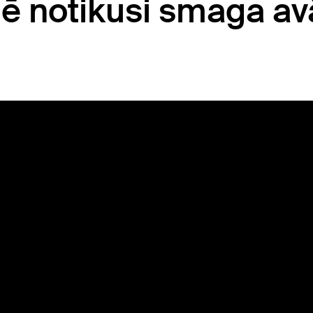
ē notikusi smaga avā