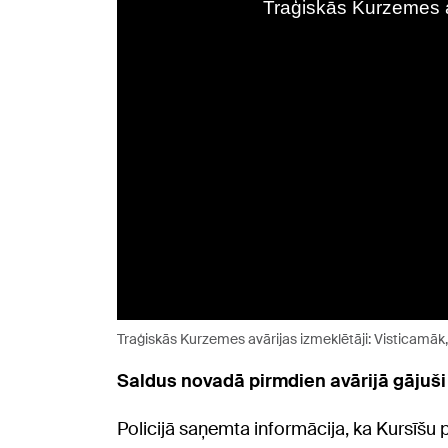
Traģiskās Kurzemes avārijas izmeklētāji: Visticamāk, 
Saldus novadā pirmdien avārijā gājuši bo
Policijā saņemta informācija, ka Kursīšu