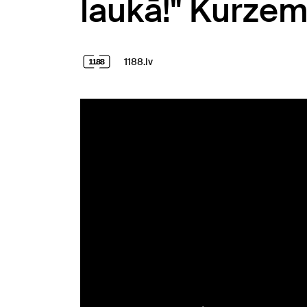
laukā!" Kurzem
1188.lv