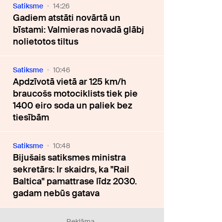
Satiksme
14:26
Gadiem atstāti novārtā un
bīstami: Valmieras novadā glābj
nolietotos tiltus
Satiksme
10:46
Apdzīvotā vietā ar 125 km/h
braucošs motociklists tiek pie
1400 eiro soda un paliek bez
tiesībām
Satiksme
10:48
Bijušais satiksmes ministra
sekretārs: Ir skaidrs, ka "Rail
Baltica" pamattrase līdz 2030.
gadam nebūs gatava
Reklāma