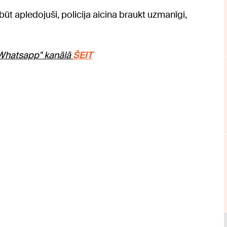
būt apledojuši, policija aicina braukt uzmanīgi,
 "Whatsapp" kanālā
ŠEIT