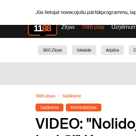
Pk, 07.08.2026.
+16
°C
Mudīte, Vladislava, Vladisl
Jūs lietojat novecojušu pārlūkprogrammu, la
Ziņas
1188 play
Uzņēmum
360 Ziņas
Izklaide
Atpūta
Aktuāli
Satiksme
Skaistumam
1188 ziņas
Satiksme
Satiksme
Kriminālziņas
VIDEO: "Nolido