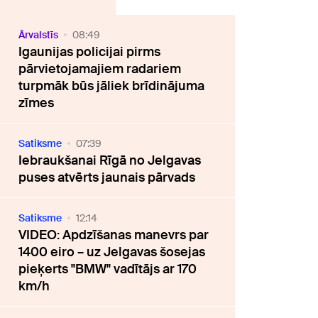
Ārvalstīs
08:49
Igaunijas policijai pirms
pārvietojamajiem radariem
turpmāk būs jāliek brīdinājuma
zīmes
Satiksme
07:39
Iebraukšanai Rīgā no Jelgavas
puses atvērts jaunais pārvads
Satiksme
12:14
VIDEO: Apdzīšanas manevrs par
1400 eiro – uz Jelgavas šosejas
pieķerts "BMW" vadītājs ar 170
km/h