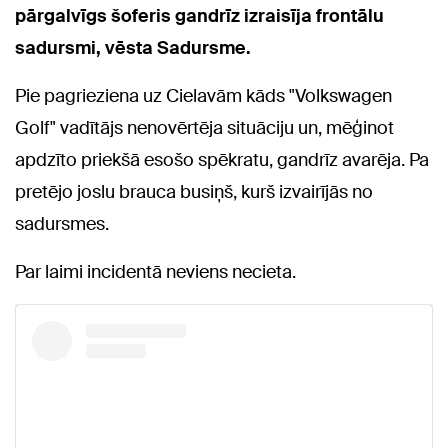
pārgalvīgs šoferis gandrīz izraisīja frontālu
sadursmi, vēsta Sadursme.
Pie pagrieziena uz Cielavām kāds "Volkswagen
Golf" vadītājs nenovērtēja situāciju un, mēģinot
apdzīto priekšā esošo spēkratu, gandrīz avarēja. Pa
pretējo joslu brauca busiņš, kurš izvairījās no
sadursmes.
Par laimi incidentā neviens necieta.