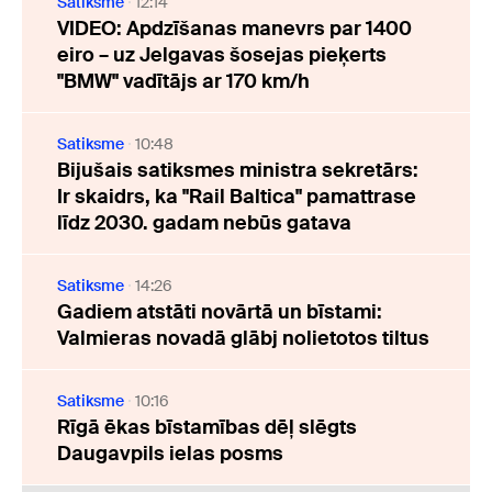
Satiksme
12:14
VIDEO: Apdzīšanas manevrs par 1400
eiro – uz Jelgavas šosejas pieķerts
"BMW" vadītājs ar 170 km/h
Satiksme
10:48
Bijušais satiksmes ministra sekretārs:
Ir skaidrs, ka "Rail Baltica" pamattrase
līdz 2030. gadam nebūs gatava
Satiksme
14:26
Gadiem atstāti novārtā un bīstami:
Valmieras novadā glābj nolietotos tiltus
Satiksme
10:16
Rīgā ēkas bīstamības dēļ slēgts
Daugavpils ielas posms