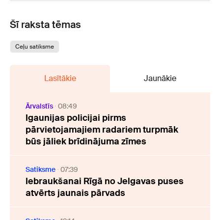
Šī raksta tēmas
Ceļu satiksme
Lasītākie
Jaunākie
Ārvalstīs
08:49
Igaunijas policijai pirms
pārvietojamajiem radariem turpmāk
būs jāliek brīdinājuma zīmes
Satiksme
07:39
Iebraukšanai Rīgā no Jelgavas puses
atvērts jaunais pārvads