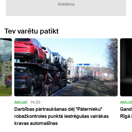
Reklāma
Tev varētu patikt
Aktuāli
14:35
Aktuāl
Darbības pārtraukšanas dēļ "Pāternieku"
Gandr
robežkontroles punktā iestrēgušas vairākas
Rīgā 
kravas automašīnas