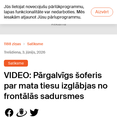
Jūs lietojat novecojušu pārlūkprogrammu,
+21
°C
lapas funkcionalitāte var nedarboties. Mēs
Aizvērt
iesakām atjaunot Jūsu pārluprogrammu.
Reklāma
1188 ziņas
Satiksme
Trešdiena, 3. jūnijs, 2026
Satiksme
VIDEO: Pārgalvīgs šoferis
par mata tiesu izglābjas no
frontālās sadursmes