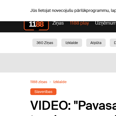
Pk, 07.08.2026.
+16
°C
Alfrēds, Fredis, Madars
Jūs lietojat novecojušu pārlūkprogrammu, la
Ziņas
1188 play
Uzņēmum
360 Ziņas
Izklaide
Atpūta
Aktuāli
Satiksme
Skaistumam
1188 ziņas
Izklaide
Slavenības
VIDEO: "Pavasa