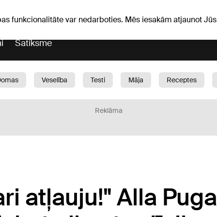
Laika ziņas
Horoskopi
pas funkcionalitāte var nedarboties. Mēs iesakām atjaunot J
i
Satiksme
Domas
Veselība
Testi
Māja
Receptes
Bērni
Auto
1188 play
Sports
Bizness
Reklāma
ri atļauju!" Alla Pug