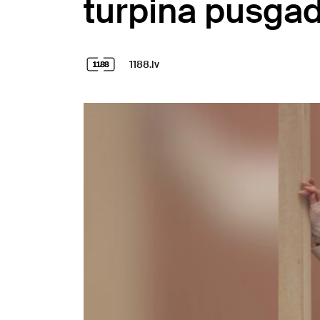
turpina pusgads
1188.lv