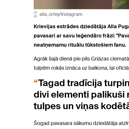
alla_orfey/Instagram
Krievijas estrādes dziedātāja Alla Pug
pavasari ar savu leģendāro frāzi: "Pava
neatņemamu rituālu tūkstošiem fanu.
Agrāk šajā dienā pie pils Griāzas ciematā
tulpēm rokās iznāca uz balkona, lai ofici
Tagad tradīcija turpin
divi elementi palikuši
tulpes un viņas kodētā
Šogad pavasara sākumu dziedātāja atzīmē