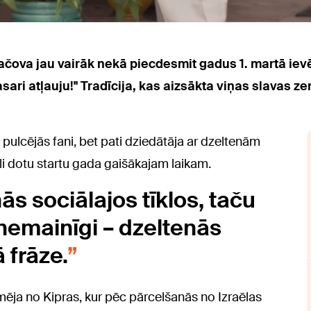
ačova jau vairāk nekā piecdesmit gadus 1. martā ievēr
sari atļauju!" Tradīcija, kas aizsākta viņas slavas ze
 pulcējās fani, bet pati dziedātāja ar dzeltenām
āli dotu startu gada gaišākajam laikam.
ās sociālajos tīklos, taču
 nemainīgi – dzeltenās
 frāze.
ja no Kipras, kur pēc pārcelšanās no Izraēlas