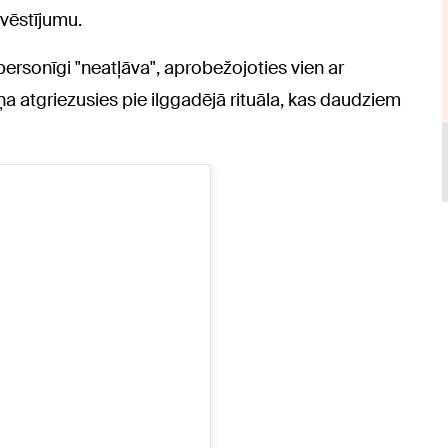
 vēstījumu.
ersonīgi "neatļāva", aprobežojoties vien ar
a atgriezusies pie ilggadējā rituāla, kas daudziem