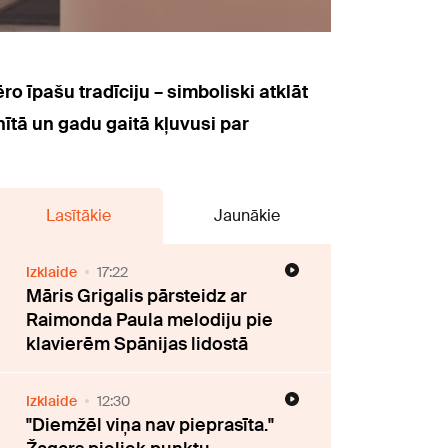
o īpašu tradīciju – simboliski atklāt
nītā un gadu gaitā kļuvusi par
Lasītākie
Jaunākie
Izklaide
17:22
Māris Grigalis pārsteidz ar
Raimonda Paula melodiju pie
klavierēm Spānijas lidostā
Izklaide
12:30
"Diemžēl viņa nav pieprasīta."