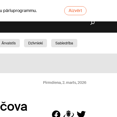
ūsu pārluprogrammu.
Aizvērt
Ārvalstīs
Dzīvnieki
Sabiedrība
Dārzs
Pirmdiena, 2. marts, 2026
ačova