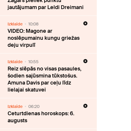
Žagars pieliek punktu
jautājumam par Leldi Dreimani
Izklaide
10:08
VIDEO: Magone ar
noslēpumainu kungu griežas
deju virpulī
Izklaide
10:55
Reiz slēpās no visas pasaules,
šodien sajūsmina tūkstošus.
Amuna Davis par ceļu līdz
lielajai skatuvei
Izklaide
06:20
Ceturtdienas horoskops: 6.
augusts