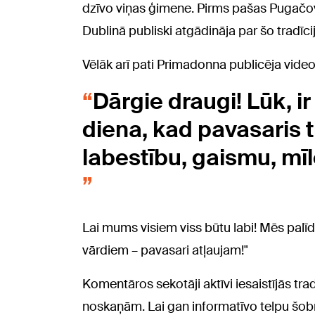
dzīvo viņas ģimene. Pirms pašas Pugačov
Dublinā publiski atgādināja par šo tradīci
Vēlāk arī pati Primadonna publicēja video 
Dārgie draugi! Lūk, ir
diena, kad pavasaris ti
labestību, gaismu, mī
Lai mums visiem viss būtu labi! Mēs palī
vārdiem – pavasari atļaujam!"
Komentāros sekotāji aktīvi iesaistījās tr
noskaņām. Lai gan informatīvo telpu šobr