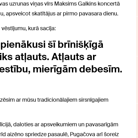
as uzrunas viņas vīrs Maksims Galkins koncertā
ju, apsveicot skatītājus ar pirmo pavasara dienu.
vēstījumu, kurā sacīja:
 pienākusi šī brīnišķīgā
ks atļauts. Atļauts ar
lestību, mierīgām debesīm.
dzēsim ar mūsu tradicionālajiem sirsnīgajiem
adīcijā, daloties ar apsveikumiem un pavasarīgām
īd aizēno spriedze pasaulē, Pugačova arī šoreiz