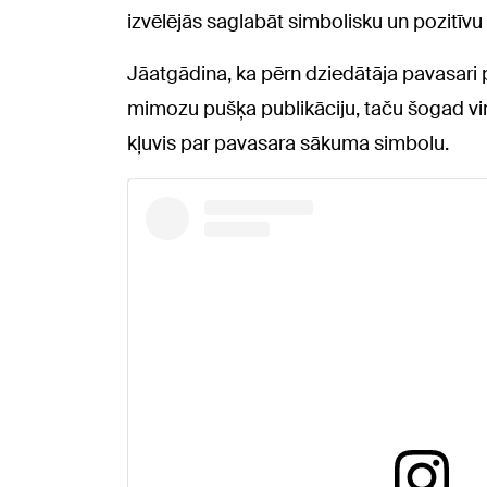
izvēlējās saglabāt simbolisku un pozitīvu
Jāatgādina, ka pērn dziedātāja pavasari p
mimozu pušķa publikāciju, taču šogad viņ
kļuvis par pavasara sākuma simbolu.