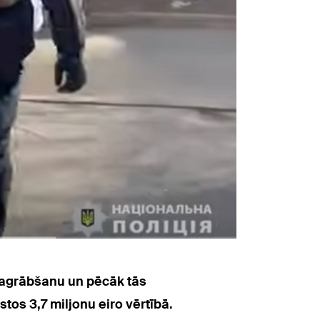
 sagrābšanu un pēcāk tās
os 3,7 miljonu eiro vērtībā.