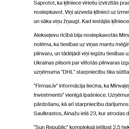
Saprotot, ka ķīlniece vīriešu izvirzītās pr
noslepkavot. Viņi aizveda ķīlnieci uz izme
un sāka viņu žņaugt. Kad iestājās ķīlniece
Aleksejevu rīcībā bija noslepkavotās Minv
nolēma, ka tiesības uz viņas mantu mēģinās
pilnvaru, un tādējādi viņi iegūtu tiesības
Ukrainas pilsoni par viltotās pilnvaras iz
uzņēmuma "DHL" starpniecību tika sūtīta uz
"Firmas.lv" informācija liecina, ka Minvaļ
Investments" vienīgā īpašniece. Uzņēm
pārdošanu, kā arī starpniecību darījum
Saulkrastos, Ainažu ielā 23, kur atrodas
"Sun Republic" kompleksā ietilpst 2,5 hektā