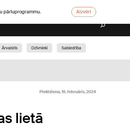
ūsu pārluprogrammu.
Aizvērt
Ārvalstīs
Dzīvnieki
Sabiedrība
Dārzs
Piektdiena, 16. februāris, 2024
s lietā