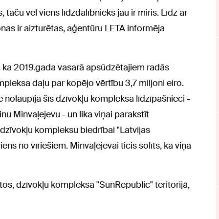
aču vēl viens līdzdalībnieks jau ir miris. Līdz ar
onas ir aizturētas, aģentūru LETA informēja
, ka 2019.gada vasarā apsūdzētajiem radās
eksa daļu par kopējo vērtību 3,7 miljoni eiro.
nolaupīja šīs dzīvokļu kompleksa līdzīpašnieci -
nu Minvaļejevu - un lika viņai parakstīt
 dzīvokļu kompleksu biedrībai "Latvijas
ens no vīriešiem. Minvaļejevai ticis solīts, ka viņa
stos, dzīvokļu kompleksa "SunRepublic" teritorijā,