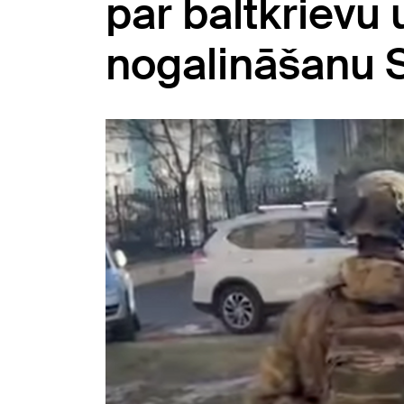
par baltkriev
nogalināšanu 