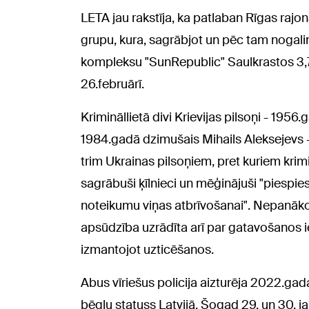
LETA jau rakstīja, ka patlaban Rīgas rajon
grupu, kura, sagrābjot un pēc tam nogali
kompleksu "SunRepublic" Saulkrastos 3,7 m
26.februārī.
Krimināllietā divi Krievijas pilsoņi - 195
1984.gadā dzimušais Mihails Aleksejevs - 
trim Ukrainas pilsoņiem, pret kuriem krimi
sagrābuši ķīlnieci un mēģinājuši "piespies
noteikumu viņas atbrīvošanai". Nepanākot
apsūdzība uzrādīta arī par gatavošanos ieg
izmantojot uzticēšanos.
Abus vīriešus policija aizturēja 2022.gada 
bēgļu statuss Latvijā. Šogad 29. un 30. ja