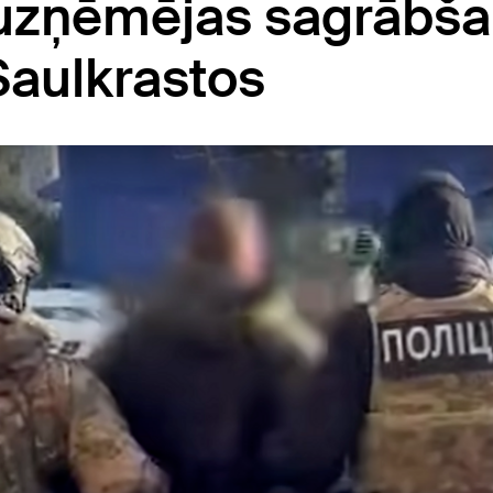
u uzņēmējas sagrābš
Saulkrastos