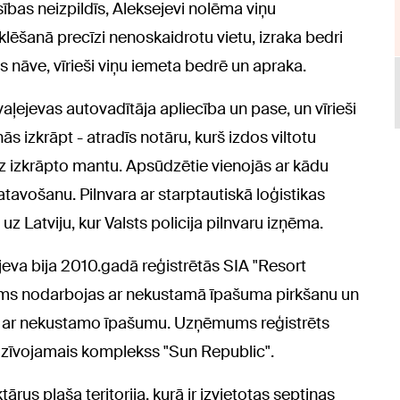
asības neizpildīs, Aleksejevi nolēma viņu
klēšanā precīzi nenoskaidrotu vietu, izraka bedri
s nāve, vīrieši viņu iemeta bedrē un apraka.
aļejevas autovadītāja apliecība un pase, un vīrieši
 izkrāpt - atradīs notāru, kurš izdos viltotu
 uz izkrāpto mantu. Apsūdzētie vienojās ar kādu
gatavošanu. Pilnvara ar starptautiskā loģistikas
 Latviju, kur Valsts policija pilnvaru izņēma.
ejeva bija 2010.gadā reģistrētās SIA "Resort
ums nodarbojas ar nekustamā īpašuma pirkšanu un
os ar nekustamo īpašumu. Uzņēmums reģistrēts
 dzīvojamais komplekss "Sun Republic".
rus plaša teritorija, kurā ir izvietotas septiņas