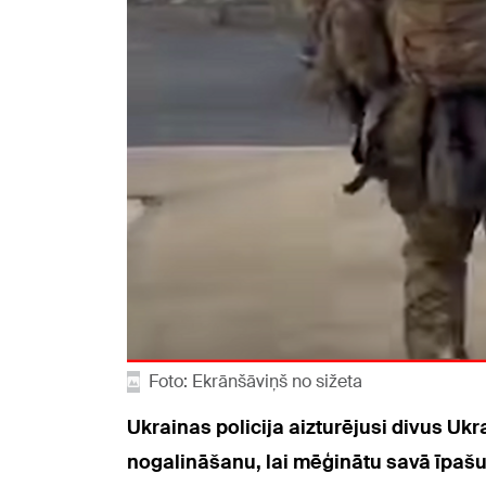
Foto: Ekrānšāviņš no sižeta
Ukrainas policija aizturējusi divus Uk
nogalināšanu, lai mēģinātu savā īpašu