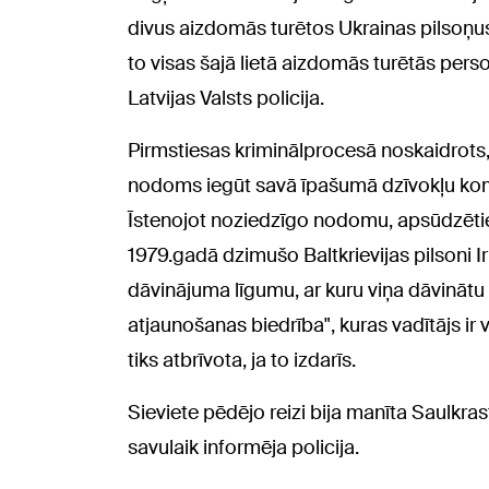
divus aizdomās turētos Ukrainas pilsoņus, t
to visas šajā lietā aizdomās turētās pers
Latvijas Valsts policija.
Pirmstiesas kriminālprocesā noskaidrots
nodoms iegūt savā īpašumā dzīvokļu kompl
Īstenojot noziedzīgo nodomu, apsūdzētie 
1979.gadā dzimušo Baltkrievijas pilsoni Iri
dāvinājuma līgumu, ar kuru viņa dāvinātu
atjaunošanas biedrība", kuras vadītājs ir vi
tiks atbrīvota, ja to izdarīs.
Sieviete pēdējo reizi bija manīta Saulkra
savulaik informēja policija.