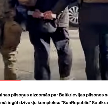
rainas pilsoņus aizdomās par Baltkrievijas pilsones
mā iegūt dzīvokļu kompleksu "SunRepublic" Saulkrast