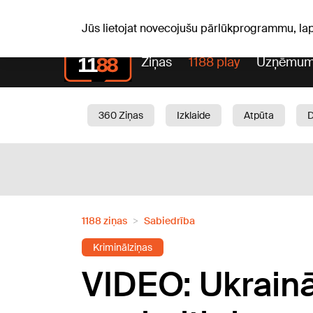
S, 08.08.2026.
+18
°C
Mudīte, Vladislava, Vladisl
Jūs lietojat novecojušu pārlūkprogrammu, la
Ziņas
1188 play
Uzņēmum
360 Ziņas
Izklaide
Atpūta
Aktuāli
Satiksme
Skaistumam
1188 ziņas
Sabiedrība
Kriminālziņas
VIDEO: Ukrainā