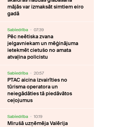
skaidras naudas glabāšana
mājās var izmaksāt simtiem eiro
gadā
Sabiedrība
07:39
Pēc neētiska zvana
jelgavniekam un mēģinājuma
ietekmēt cietušo no amata
atvaļina policistu
Sabiedrība
20:57
PTAC aicina izvairīties no
tūrisma operatora un
neiegādāties tā piedāvātos
ceļojumus
Sabiedrība
10:19
Mirušā uzņēmēja Valērija