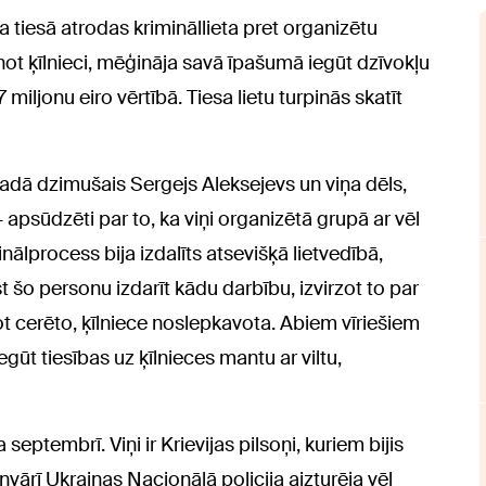
a tiesā atrodas krimināllieta pret organizētu
not ķīlnieci, mēģināja savā īpašumā iegūt dzīvokļu
iljonu eiro vērtībā. Tiesa lietu turpinās skatīt
6.gadā dzimušais Sergejs Aleksejevs un viņa dēls,
apsūdzēti par to, ka viņi organizētā grupā ar vēl
nālprocess bija izdalīts atsevišķā lietvedībā,
t šo personu izdarīt kādu darbību, izvirzot to par
 cerēto, ķīlniece noslepkavota. Abiem vīriešiem
ūt tiesības uz ķīlnieces mantu ar viltu,
septembrī. Viņi ir Krievijas pilsoņi, kuriem bijis
nvārī Ukrainas Nacionālā policija aizturēja vēl