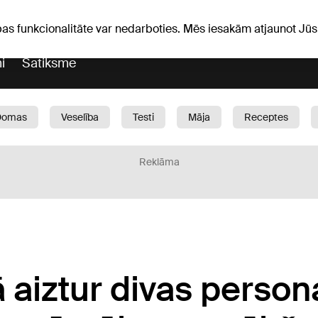
Laika ziņas
Horoskopi
avs
pas funkcionalitāte var nedarboties. Mēs iesakām atjaunot J
i
Satiksme
Domas
Veselība
Testi
Māja
Receptes
Bērni
Auto
1188 play
Sports
Bizness
Reklāma
 aiztur divas persona