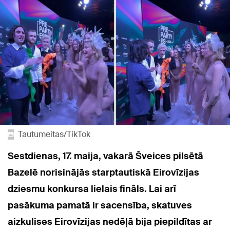
Tautumeitas/TikTok
Sestdienas, 17. maija, vakarā Šveices pilsētā
Bazelē norisinājās starptautiskā Eirovīzijas
dziesmu konkursa lielais fināls. Lai arī
pasākuma pamatā ir sacensība, skatuves
aizkulises Eirovīzijas nedēļā bija piepildītas ar