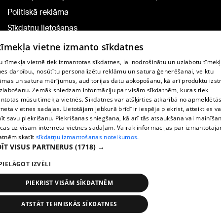
Politiskā reklāma
Sīkdatņu lietošanas
noteikumi
 tīmekļa vietne izmanto sīkdatnes
Komentāru pievienošana
 tīmekļa vietnē tiek izmantotas sīkdatnes, lai nodrošinātu un uzlabotu tīmek
nes darbību., nosūtītu personalizētu reklāmu un satura ģenerēšanai, veiktu
āmas un satura mērījumus, auditorijas datu apkopošanu, kā arī produktu izst
TV programma
zlabošanu. Zemāk sniedzam informāciju par visām sīkdatnēm, kuras tiek
Līguma noteikumi
ntotas mūsu tīmekļa vietnēs. Sīkdatnes var atšķirties atkarībā no apmeklētā
rneta vietnes sadaļas. Lietotājam jebkurā brīdī ir iespēja piekrist, atteikties va
360 Ziņu kontakti
īt savu piekrišanu. Piekrišanas sniegšana, kā arī tās atsaukšana vai mainīša
ecas uz visām interneta vietnes sadaļām. Vairāk informācijas par izmantotaj
Helio Media
atnēm skatīt
sīkdatņu izmantošanas noteikumos.
ĪT VISUS PARTNERUS
(1718) →
Portāla palīdzības dienests: e-pasts -
info@1188.lv
PIELĀGOT IZVĒLI
Copyright © 2004-2026 SIA HELIO MEDIA.
All rights reserved.
PIEKRIST VISĀM SĪKDATNĒM
ATSTĀT TEHNISKĀS SĪKDATNES
Ziņas
Meklēt
1188 play
Satiksme
Vairāk