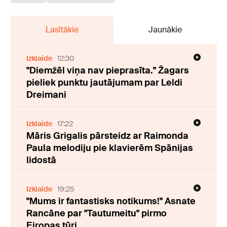
Lasītākie
Jaunākie
Izklaide
12:30
"Diemžēl viņa nav pieprasīta." Žagars
pieliek punktu jautājumam par Leldi
Dreimani
Izklaide
17:22
Māris Grigalis pārsteidz ar Raimonda
Paula melodiju pie klavierēm Spānijas
lidostā
Izklaide
19:25
"Mums ir fantastisks notikums!" Asnate
Rancāne par "Tautumeitu" pirmo
Eiropas tūri