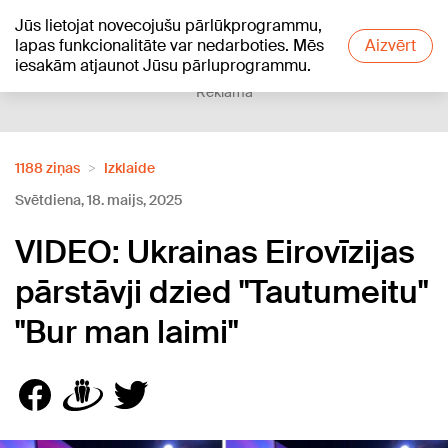
Jūs lietojat novecojušu pārlūkprogrammu,
+21
°C
lapas funkcionalitāte var nedarboties. Mēs
Aizvērt
iesakām atjaunot Jūsu pārluprogrammu.
Reklāma
1188 ziņas
Izklaide
Svētdiena, 18. maijs, 2025
VIDEO: Ukrainas Eirovīzijas
pārstāvji dzied "Tautumeitu"
"Bur man laimi"