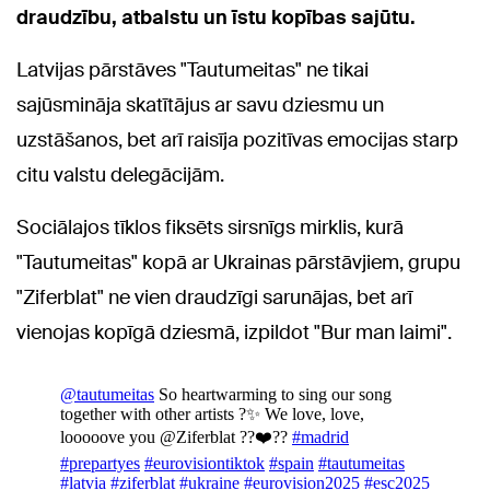
draudzību, atbalstu un īstu kopības sajūtu.
Latvijas pārstāves "Tautumeitas" ne tikai
sajūsmināja skatītājus ar savu dziesmu un
uzstāšanos, bet arī raisīja pozitīvas emocijas starp
citu valstu delegācijām.
Sociālajos tīklos fiksēts sirsnīgs mirklis, kurā
"Tautumeitas" kopā ar Ukrainas pārstāvjiem, grupu
"Ziferblat" ne vien draudzīgi sarunājas, bet arī
vienojas kopīgā dziesmā, izpildot "Bur man laimi".