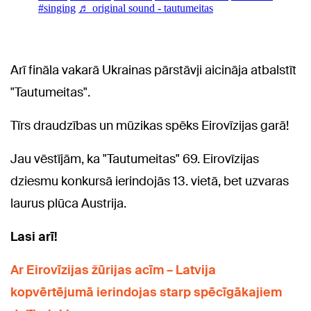
Arī fināla vakarā Ukrainas pārstāvji aicināja atbalstīt
"Tautumeitas".
Tīrs draudzības un mūzikas spēks Eirovīzijas garā!
Jau vēstījām, ka "Tautumeitas" 69. Eirovīzijas
dziesmu konkursā ierindojās 13. vietā, bet uzvaras
laurus plūca Austrija.
Lasi arī!
Ar Eirovīzijas žūrijas acīm – Latvija
kopvērtējumā ierindojas starp spēcīgākajiem