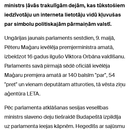
ministrs ļāvās trakulīgām dejām, kas tūkstošiem
iedzīvotāju un interneta lietotāju vidū kļuvušas
par simbolu politiskajām pārmaiņām valstī.
Ungārijas jaunais parlaments sestdien, 9. maijā,
Pēteru Maģaru ievēlēja premjerministra amatā,
izbeidzot 16 gadus ilgušo Viktora Orbāna valdīšanu.
Parlaments savā pirmajā sēdē oficiāli ievēlēja
Maģaru premjera amatā ar 140 balsīm "par", 54
"pret" un vienam deputātam atturoties, tā vēsta ziņu
aģentūra LETA.
Pēc parlamenta atklāšanas sesijas veselības
ministrs slaveno deju tiešraidē Budapeštā izpildīja
uz parlamenta ieejas kāpnēm. Hegedīšs ar sajūsmu