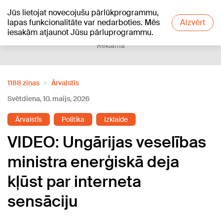
Jūs lietojat novecojušu pārlūkprogrammu,
+23
°C
lapas funkcionalitāte var nedarboties. Mēs
Aizvērt
iesakām atjaunot Jūsu pārluprogrammu.
Reklāma
1188 ziņas
Ārvalstīs
Svētdiena, 10. maijs, 2026
Ārvalstīs
Politika
Izklaide
VIDEO: Ungārijas veselības
ministra enerģiskā deja
kļūst par interneta
sensāciju