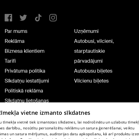
Par mums
Uzņēmumi
Reklāma
Autobusi, vilcieni,
Biznesa klientiem
starptautiskie
Tarifi
pārvadājumi
Privātuma politika
Autobusu biļetes
Sīkdatņu iestatījumi
Vilcienu biļetes
Politiskā reklāma
Sīkdatņu lietošanas
noteikumi
 tīmekļa vietne izmanto sīkdatnes
Komentāru pievienošana
 tīmekļa vietnē tiek izmantotas sīkdatnes, lai nodrošinātu un uzlabotu tīmek
nes darbību., nosūtītu personalizētu reklāmu un satura ģenerēšanai, veiktu
āmas un satura mērījumus, auditorijas datu apkopošanu, kā arī produktu izst
TV programma