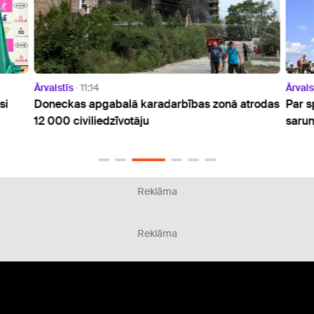
Ārvalstīs
11:14
Ārvals
si
Doneckas apgabalā karadarbības zonā atrodas
Par s
12 000 civiliedzīvotāju
sarun
Reklāma
Reklāma