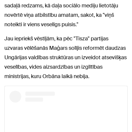
sadaļā redzams, kā daļa sociālo mediju lietotāju
novērtē viņa atbilstību amatam, sakot, ka "viņš
noteikti ir viens veselīgs puisis."
Jau iepriekš vēstījām, ka pēc "Tisza" partijas
uzvaras vēlēšanās Maģars solījis reformēt daudzas
Ungārijas valdības struktūras un izveidot atsevišķas
veselības, vides aizsardzības un izglītības
ministrijas, kuru Orbāna laikā nebija.