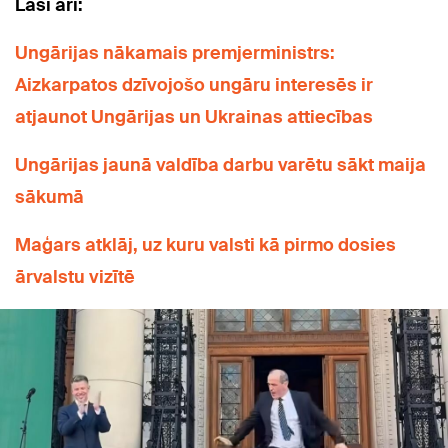
Lasi arī:
Ungārijas nākamais premjerministrs:
Aizkarpatos dzīvojošo ungāru interesēs ir
atjaunot Ungārijas un Ukrainas attiecības
Ungārijas jaunā valdība darbu varētu sākt maija
sākumā
Maģars atklāj, uz kuru valsti kā pirmo dosies
ārvalstu vizītē