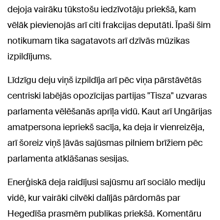
dejoja vairāku tūkstošu iedzīvotāju priekšā, kam
vēlāk pievienojās arī citi frakcijas deputāti. Īpaši šim
notikumam tika sagatavots arī dzīvās mūzikas
izpildījums.
Līdzīgu deju viņš izpildīja arī pēc viņa pārstāvētās
centriski labējās opozīcijas partijas "Tisza" uzvaras
parlamenta vēlēšanās aprīļa vidū. Kaut arī Ungārijas
amatpersona iepriekš sacīja, ka deja ir vienreizēja,
arī šoreiz viņš ļāvās sajūsmas pilniem brīžiem pēc
parlamenta atklāšanas sesijas.
Enerģiskā deja raidījusi sajūsmu arī sociālo mediju
vidē, kur vairāki cilvēki dalījās pārdomās par
Hegedīša prasmēm publikas priekšā. Komentāru