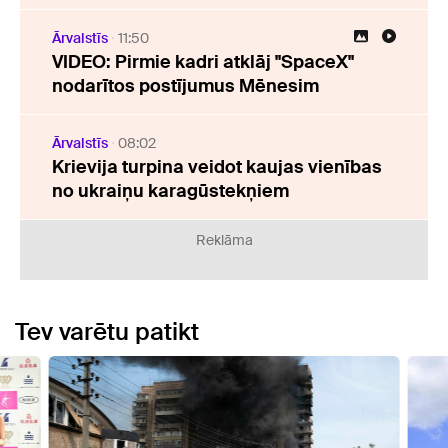
Ārvalstīs
11:50
VIDEO: Pirmie kadri atklāj "SpaceX"
nodarītos postījumus Mēnesim
Ārvalstīs
08:02
Krievija turpina veidot kaujas vienības
no ukraiņu karagūstekņiem
Reklāma
Tev varētu patikt