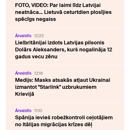
FOTO, VIDEO: Par laimi līdz Latvijai
neatnāca… Lietuvā ceturtdien plosījies
spēcīgs negaiss
Ārvalstīs
12:23
Lielbritānijai izdots Latvijas pilsonis
Dolārs Aleksanders, kurš nogalināja 12
gadus vecu zēnu
Ārvalstīs
12:18
Medijs: Masks atsakās atļaut Ukrainai
izmantot "Starlink" uzbrukumiem
Krievijā
Ārvalstīs
11:10
Spānija ievieš robežkontroli ceļotājiem
no Itālijas migrācijas krīzes dēļ