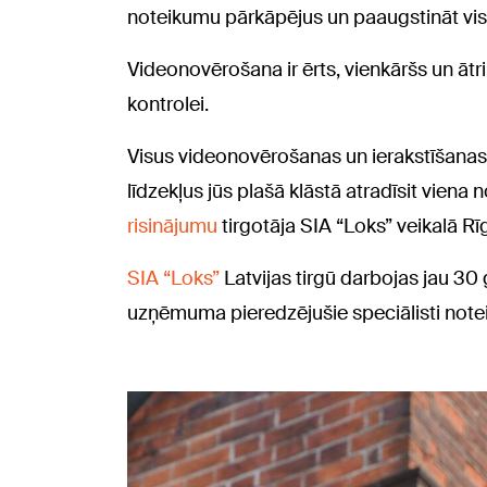
noteikumu pārkāpējus un paaugstināt vis
Videonovērošana ir ērts, vienkāršs un ātr
kontrolei.
Visus videonovērošanas un ierakstīšanas
līdzekļus jūs plašā klāstā atradīsit viena
risinājumu
tirgotāja SIA “Loks” veikalā Rī
SIA “Loks”
Latvijas tirgū darbojas jau 3
uzņēmuma pieredzējušie speciālisti noteik