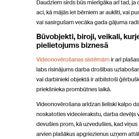
Daudziem sirds būs mierīgāka arī tad, ja 
aci, kā mājās iet bērniem ar auklīti, vai 
vai sasirgušam vecāka gada gājuma radi
Būvobjekti, biroji, veikali, ku
pielietojums biznesā
Videonovērošanas sistēmām
ir arī plaša
labs risinājums darba drošības uzlabošan
vai darbinieki objektā ir atbilstoši ģērbuš
priekšnieka prombūtnes laikā.
Videonovērošana arīdzan lieliski kalpo d
noskatoties videoierakstu, darba devējs va
devušies prom, kā uzvedušies, kad viņus š
arvien plašākus apgriezienus uzņem attāl