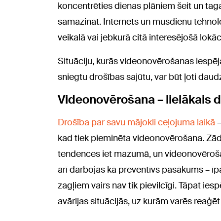
koncentrēties dienas plāniem šeit un ta
samazināt. Internets un mūsdienu tehnoloģi
veikalā vai jebkurā citā interesējošā lokā
Situāciju, kurās videonovērošanas iespējas
sniegtu drošības sajūtu, var būt ļoti da
Videonovērošana – lielākais d
Drošība par savu mājokli ceļojuma laikā
–
kad tiek pieminēta videonovērošana. Zā
tendences iet mazumā, un videonovērošan
arī darbojas kā preventīvs pasākums – īp
zagļiem vairs nav tik pievilcīgi. Tāpat iesp
avārijas situācijās, uz kurām varēs reaģē