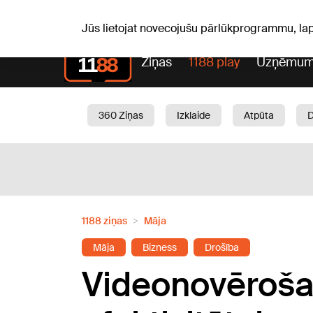
S, 08.08.2026.
+18
°C
Mudīte, Vladislava, Vladisl
Jūs lietojat novecojušu pārlūkprogrammu, la
Ziņas
1188 play
Uzņēmum
360 Ziņas
Izklaide
Atpūta
Aktuāli
Satiksme
Skaistumam
1188 ziņas
Māja
Māja
Bizness
Drošība
Videonovērošan