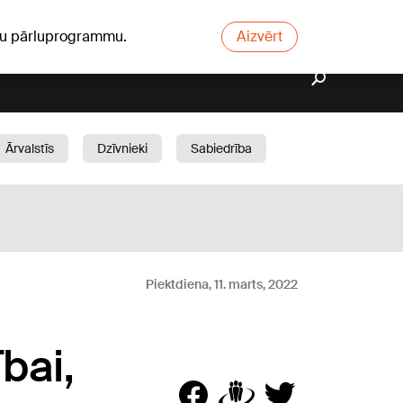
ūsu pārluprogrammu.
Aizvērt
Ārvalstīs
Dzīvnieki
Sabiedrība
Dārzs
Piektdiena, 11. marts, 2022
bai,