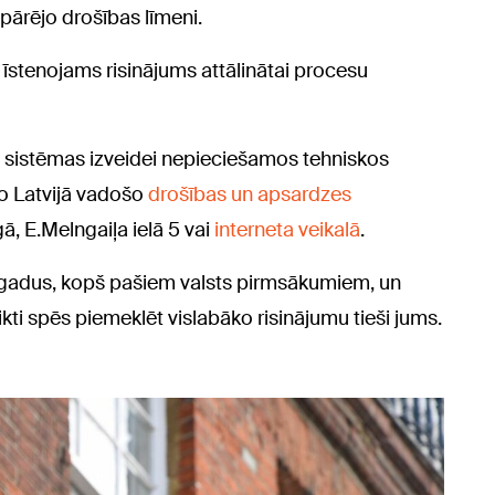
pārējo drošības līmeni.
i īstenojams risinājums attālinātai procesu
 sistēmas izveidei nepieciešamos tehniskos
 no Latvijā vadošo
drošības un apsardzes
gā, E.Melngaiļa ielā 5 vai
interneta veikalā
.
0 gadus, kopš pašiem valsts pirmsākumiem, un
ti spēs piemeklēt vislabāko risinājumu tieši jums.