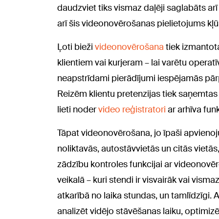
daudzviet tiks vismaz daļēji saglabāts a
arī šis videonovērošanas pielietojums kļū
Ļoti bieži
videonovērošana
tiek izmantot
klientiem vai kurjeram – lai varētu operatīv
neapstrīdami pierādījumi iespējamās pār
Reizēm klientu pretenzijas tiek saņemta
lieti noder
video reģistratori
ar arhīva funk
Tāpat videonovērošana, jo īpaši apvienojum
noliktavās, autostāvvietās un citās vietās,
zādzību kontroles funkcijai ar videonovēr
veikalā – kuri stendi ir visvairāk vai vis
atkarībā no laika stundas, un tamlīdzīgi.
analizēt vidējo stāvēšanas laiku, optimiz