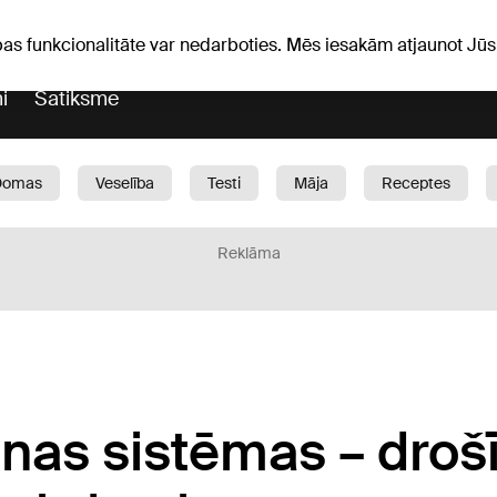
Laika ziņas
Horoskopi
avs
pas funkcionalitāte var nedarboties. Mēs iesakām atjaunot J
i
Satiksme
Domas
Veselība
Testi
Māja
Receptes
Bērni
Auto
1188 play
Sports
Bizness
Reklāma
as sistēmas – drošī