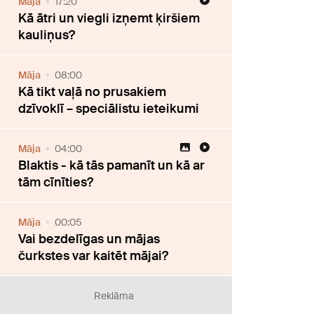
Māja
17:20
Kā ātri un viegli izņemt ķiršiem
kauliņus?
Māja
08:00
Kā tikt vaļā no prusakiem
dzīvoklī – speciālistu ieteikumi
Māja
04:00
Blaktis - kā tās pamanīt un kā ar
tām cīnīties?
Māja
00:05
Vai bezdelīgas un mājas
čurkstes var kaitēt mājai?
Reklāma