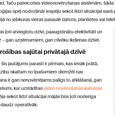
gad. Taču pateicoties videonovērošanas sistēmām, šāda v
jas spēj nodrošināt iespēju sekot līdzi situācijai savā p
cijā no jebkuras vietas pasaulē datora, planšetes vai tel
 ļoti atvieglotu dzīvi, paaugstinātu efektivitāti un
udz – gan uzņēmumiem, gan cilvēku ikdienas dzīvē.
rošības sajūtai privātajā dzīvē
 šis jautājums parasti ir pirmais, kas ienāk prātā,
dzību skaitam no īpašumiem diemžēl nav
a ir gan nenovērtējams palīgs to atklāšanā, gan
ašumi, kur uzstādītas
video novērošanas kameras
ēja sekot līdzi situācijai mājās būs ļoti noderīga
t daudz operatīvāk.