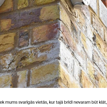
iek mums svarīgās vietās, kur tajā brīdī nevaram būt klāt