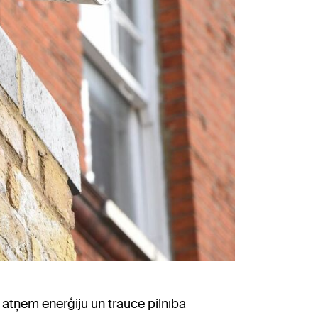
, atņem enerģiju un traucē pilnībā