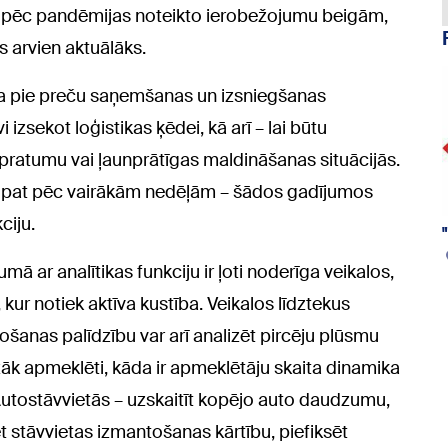
rī pēc pandēmijas noteikto ierobežojumu beigām,
s arvien aktuālāks.
a pie preču saņemšanas un izsniegšanas
i izsekot loģistikas ķēdei, kā arī – lai būtu
pratumu vai ļaunprātīgas maldināšanas situācijās.
s pat pēc vairākām nedēļām – šādos gadījumos
ciju.
ā ar analītikas funkciju ir ļoti noderīga veikalos,
 kur notiek aktīva kustība. Veikalos līdztekus
ošanas palīdzību var arī analizēt pircēju plūsmu
mazāk apmeklēti, kāda ir apmeklētāju skaita dinamika
 Autostāvvietās – uzskaitīt kopējo auto daudzumu,
ēt stāvvietas izmantošanas kārtību, piefiksēt