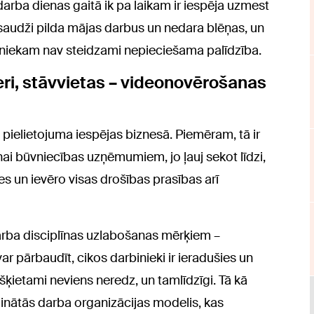
darba dienas gaitā ik pa laikam ir iespēja uzmest
pusaudži pilda mājas darbus un nedara blēņas, un
niekam nav steidzami nepieciešama palīdzība.
rjeri, stāvvietas – videonovērošanas
s pielietojuma iespējas biznesā. Piemēram, tā ir
ai būvniecības uzņēmumiem, jo ļauj sekot līdzi,
ies un ievēro visas drošības prasības arī
arba disciplīnas uzlabošanas mērķiem –
r pārbaudīt, cikos darbinieki ir ieradušies un
ķietami neviens neredz, un tamlīdzīgi. Tā kā
inātās darba organizācijas modelis, kas