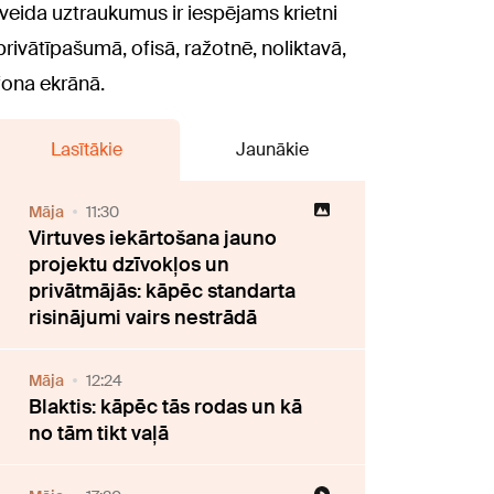
eida uztraukumus ir iespējams krietni
rivātīpašumā, ofisā, ražotnē, noliktavā,
efona ekrānā.
Lasītākie
Jaunākie
Māja
11:30
Virtuves iekārtošana jauno
projektu dzīvokļos un
privātmājās: kāpēc standarta
risinājumi vairs nestrādā
Māja
12:24
Blaktis: kāpēc tās rodas un kā
no tām tikt vaļā